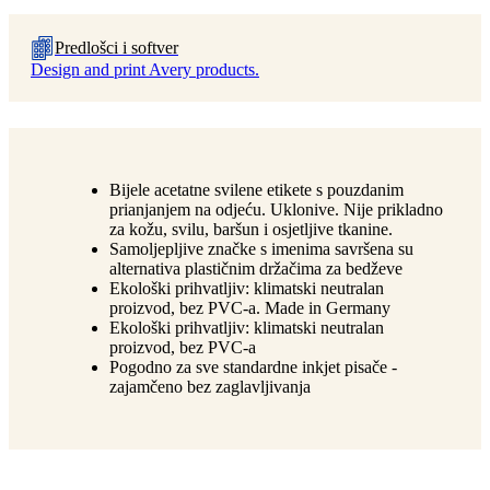
Predlošci i softver
Design and print Avery products.
Bijele acetatne svilene etikete s pouzdanim
prianjanjem na odjeću. Uklonive. Nije prikladno
za kožu, svilu, baršun i osjetljive tkanine.
Samoljepljive značke s imenima savršena su
alternativa plastičnim držačima za bedževe
Ekološki prihvatljiv: klimatski neutralan
proizvod, bez PVC-a. Made in Germany
Ekološki prihvatljiv: klimatski neutralan
proizvod, bez PVC-a
Pogodno za sve standardne inkjet pisače -
zajamčeno bez zaglavljivanja