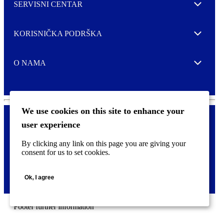
SERVISNI CENTAR
Expand
KORISNIČKA PODRŠKA
Expand
O NAMA
Expand
We use cookies on this site to enhance your
user experience
Kontaktirajte nas
F
By clicking any link on this page you are giving your
Pravne i tzv. Cookie obavijesti
o
consent for us to set cookies.
o
t
©
2026 CCL Industries Inc., Toronto (Canada). Sva prava zadržana.
e
Ok, I agree
r
m
e
n
Footer further information
u