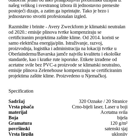
našeg velikog i svestranog izbora ili jednostavno prenesite
postojeći dizajn, a zatim ga isprintajte. Tako je brzo i
jednostavno stvoriti profesionalan izgled.
Razmislite i brinite - Avery Zweckform je klimatski neutralan
od 2020.: emisije plinova tvrtke kompenziraju se
certificiranim projektima zaštite klime. Od 2014. koristi se
samo električna energija/plin. Istraživanje, razvoj,
proizvodnja, logistika i administracija na lokaciji tvrtke u
Oberlaindernu/Bavarska jamče najvišu kvalitetu i ekološke
standarde, kao i kratke rute isporuke. Etikete izrađene od
acetatne svile bez PVC-a proizvode se klimatski neutralno,
emisije plinova Zelenehouse kompenziraju se certificiranim
projektima zaštite klime. Proizvedeno u Njemačkoj.
Specification
Sadržaj
320 Oznake / 20 Stranice
Vrsta pisača
Crno-bijeli laser, Laser u boji
materijal
Acetatna svila
Boja
bijela
Gramatura
120 g/m²
površinski
satenski sjaj
Vrsta ljepila
uklonjiv