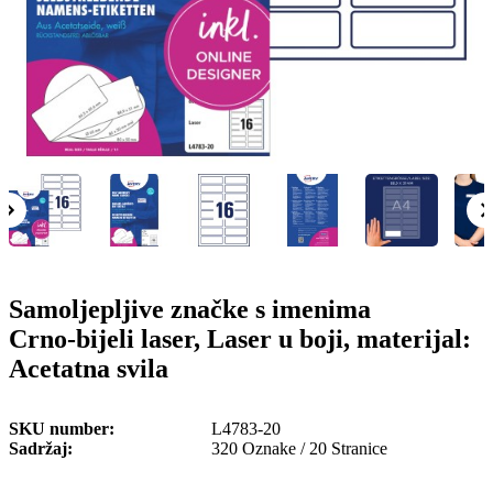
o
n
b
u
i
l
e
Samoljepljive značke s imenima
Crno-bijeli laser, Laser u boji, materijal:
Acetatna svila
SKU number
L4783-20
Sadržaj
320 Oznake / 20 Stranice