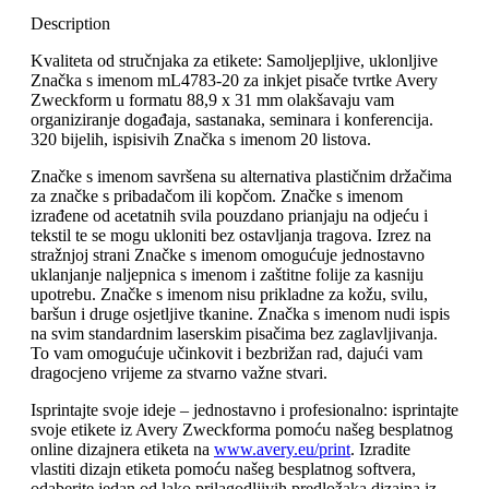
Description
Kvaliteta od stručnjaka za etikete: Samoljepljive, uklonljive
Značka s imenom mL4783-20 ​​za inkjet pisače tvrtke Avery
Zweckform u formatu 88,9 x 31 mm olakšavaju vam
organiziranje događaja, sastanaka, seminara i konferencija.
320 bijelih, ispisivih Značka s imenom 20 listova.
Značke s imenom savršena su alternativa plastičnim držačima
za značke s pribadačom ili kopčom. Značke s imenom
izrađene od acetatnih svila pouzdano prianjaju na odjeću i
tekstil te se mogu ukloniti bez ostavljanja tragova. Izrez na
stražnjoj strani Značke s imenom omogućuje jednostavno
uklanjanje naljepnica s imenom i zaštitne folije za kasniju
upotrebu. Značke s imenom nisu prikladne za kožu, svilu,
baršun i druge osjetljive tkanine. Značka s imenom nudi ispis
na svim standardnim laserskim pisačima bez zaglavljivanja.
To vam omogućuje učinkovit i bezbrižan rad, dajući vam
dragocjeno vrijeme za stvarno važne stvari.
Isprintajte svoje ideje – jednostavno i profesionalno: isprintajte
svoje etikete iz Avery Zweckforma pomoću našeg besplatnog
online dizajnera etiketa na
www.avery.eu/print
. Izradite
vlastiti dizajn etiketa pomoću našeg besplatnog softvera,
odaberite jedan od lako prilagodljivih predložaka dizajna iz