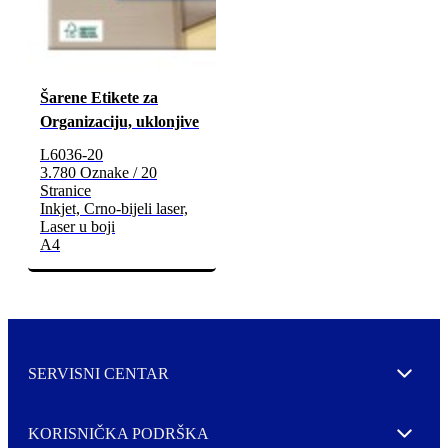
Šarene Etikete za
Organizaciju, uklonjive
L6036-20
3.780 Oznake / 20
Stranice
Inkjet, Crno-bijeli laser,
Laser u boji
A4
SERVISNI CENTAR
Expand
KORISNIČKA PODRŠKA
Expand