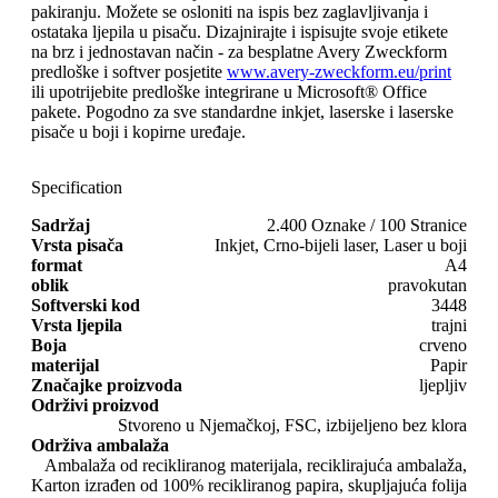
pakiranju. Možete se osloniti na ispis bez zaglavljivanja i
ostataka ljepila u pisaču. Dizajnirajte i ispisujte svoje etikete
na brz i jednostavan način - za besplatne Avery Zweckform
predloške i softver posjetite
www.avery-zweckform.eu/print
ili upotrijebite predloške integrirane u Microsoft® Office
pakete. Pogodno za sve standardne inkjet, laserske i laserske
pisače u boji i kopirne uređaje.
Specification
Sadržaj
2.400 Oznake / 100 Stranice
Vrsta pisača
Inkjet, Crno-bijeli laser, Laser u boji
format
A4
oblik
pravokutan
Softverski kod
3448
Vrsta ljepila
trajni
Boja
crveno
materijal
Papir
Značajke proizvoda
ljepljiv
Održivi proizvod
Stvoreno u Njemačkoj, FSC, izbijeljeno bez klora
Održiva ambalaža
Ambalaža od recikliranog materijala, reciklirajuća ambalaža,
Karton izrađen od 100% recikliranog papira, skupljajuća folija