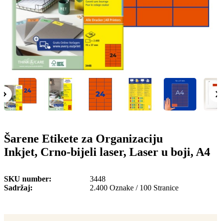
o
n
b
u
i
l
e
Šarene Etikete za Organizaciju
Inkjet, Crno-bijeli laser, Laser u boji, A4
SKU number
3448
Sadržaj
2.400 Oznake / 100 Stranice