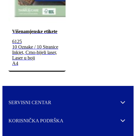
Višenamjenske etikete
6125
10 Oznake / 10 Stranice
Inkjet, Crno-bijeli laser,
Laser u boji
A4
SERVISNI CENTAR
Expand
KORISNIČKA PODRŠKA
Expand