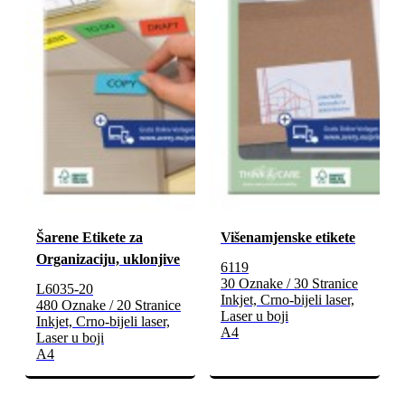
Šarene Etikete za
Višenamjenske etikete
Organizaciju, uklonjive
6119
30 Oznake / 30 Stranice
L6035-20
Inkjet, Crno-bijeli laser,
480 Oznake / 20 Stranice
Laser u boji
Inkjet, Crno-bijeli laser,
A4
Laser u boji
A4