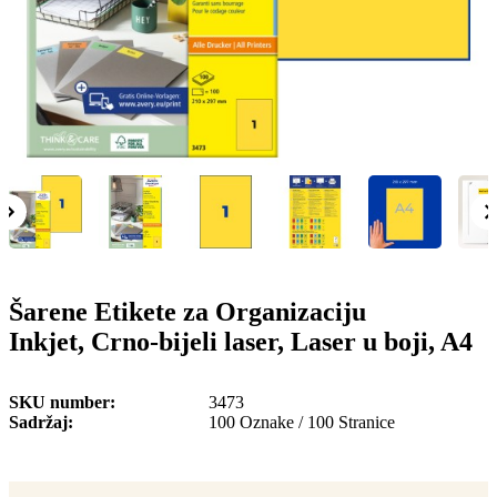
o
n
b
u
i
l
e
Šarene Etikete za Organizaciju
Inkjet, Crno-bijeli laser, Laser u boji, A4
SKU number
3473
Sadržaj
100 Oznake / 100 Stranice