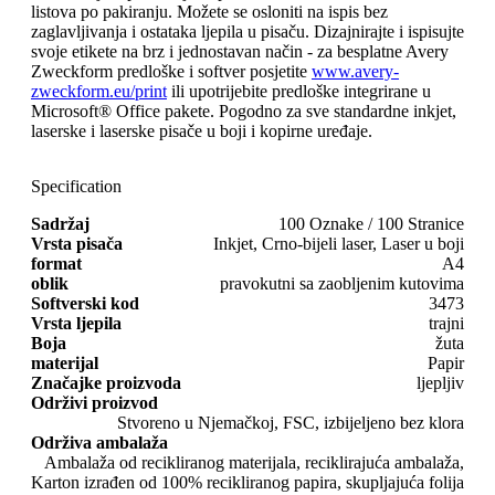
listova po pakiranju. Možete se osloniti na ispis bez
zaglavljivanja i ostataka ljepila u pisaču. Dizajnirajte i ispisujte
svoje etikete na brz i jednostavan način - za besplatne Avery
Zweckform predloške i softver posjetite
www.avery-
zweckform.eu/print
ili upotrijebite predloške integrirane u
Microsoft® Office pakete. Pogodno za sve standardne inkjet,
laserske i laserske pisače u boji i kopirne uređaje.
Specification
Sadržaj
100 Oznake / 100 Stranice
Vrsta pisača
Inkjet, Crno-bijeli laser, Laser u boji
format
A4
oblik
pravokutni sa zaobljenim kutovima
Softverski kod
3473
Vrsta ljepila
trajni
Boja
žuta
materijal
Papir
Značajke proizvoda
ljepljiv
Održivi proizvod
Stvoreno u Njemačkoj, FSC, izbijeljeno bez klora
Održiva ambalaža
Ambalaža od recikliranog materijala, reciklirajuća ambalaža,
Karton izrađen od 100% recikliranog papira, skupljajuća folija