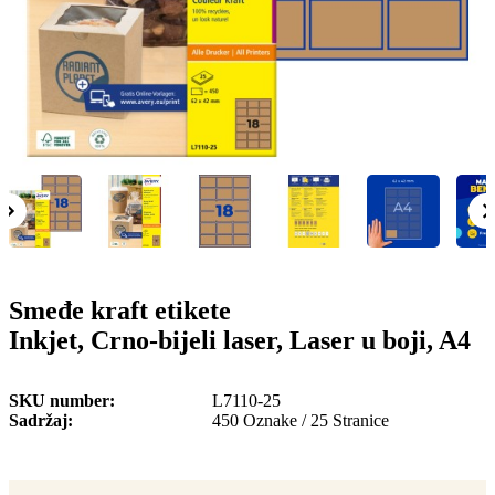
o
n
b
u
i
l
e
Smeđe kraft etikete
Inkjet, Crno-bijeli laser, Laser u boji, A4
SKU number
L7110-25
Sadržaj
450 Oznake / 25 Stranice