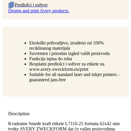
Predlošci i softver
Design and print Avery products.
Ekološki prihvatljivo, izrađeno od 100%
recikliranog materijala
Suvremen i prirodan izgled vaših proizvoda
Funkcija ispisa do ruba
Besplatni predlošci i softver za etikete na
www.avery-zweckform.eu/print
Suitable for all standard laser and inkjet printers -
guaranteed jam-free
Description
Kvadratne Smeđe kraft etikete L7110-25 formata 62x42 mm
tvrtke AVERY ZWECKFORM dat će vašim proizvodima