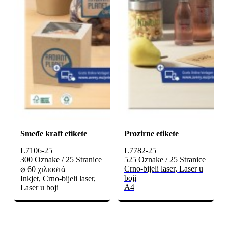
Smeđe kraft etikete
Prozirne etikete
L7106-25
L7782-25
300 Oznake / 25 Stranice
525 Oznake / 25 Stranice
Crno-bijeli laser, Laser u
⌀ 60 χιλιοστά
boji
Inkjet, Crno-bijeli laser,
A4
Laser u boji