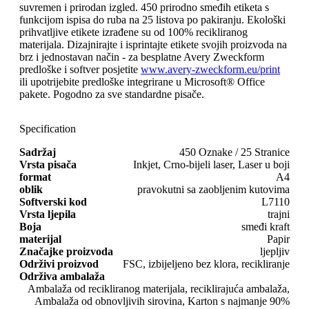
suvremen i prirodan izgled. 450 prirodno smeđih etiketa s
funkcijom ispisa do ruba na 25 listova po pakiranju. Ekološki
prihvatljive etikete izrađene su od 100% recikliranog
materijala. Dizajnirajte i isprintajte etikete svojih proizvoda na
brz i jednostavan način - za besplatne Avery Zweckform
predloške i softver posjetite
www.avery-zweckform.eu/print
ili upotrijebite predloške integrirane u Microsoft® Office
pakete. Pogodno za sve standardne pisače.
Specification
Sadržaj
450 Oznake / 25 Stranice
Vrsta pisača
Inkjet, Crno-bijeli laser, Laser u boji
format
A4
oblik
pravokutni sa zaobljenim kutovima
Softverski kod
L7110
Vrsta ljepila
trajni
Boja
smeđi kraft
materijal
Papir
Značajke proizvoda
ljepljiv
Održivi proizvod
FSC, izbijeljeno bez klora, recikliranje
Održiva ambalaža
Ambalaža od recikliranog materijala, reciklirajuća ambalaža,
Ambalaža od obnovljivih sirovina, Karton s najmanje 90%