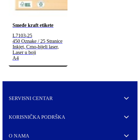
Smeđe kraft etikete
L7103-25
450 Oznake / 25 Stranice
Inkjet, Crno-bijeli laser,
Laser u boji
A4
SERVISNI CENTAR
Expand
KORISNIČKA PODRŠKA
Expand
O NAMA
Expand