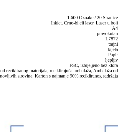
1.600 Oznake / 20 Stranice
Inkjet, Crno-bijeli laser, Laser u boji
A4
pravokutan
L7872
trajni
bijela
Papir
ljepljiv
FSC, izbijeljeno bez klora
d recikliranog materijala, reciklirajuća ambalaža, Ambalaža od
novljivih sirovina, Karton s najmanje 90% recikliranog sadržaja