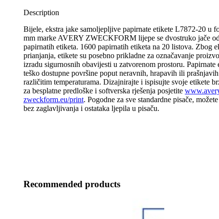
Description
Bijele, ekstra jake samoljepljive papirnate etikete L7872-20 u 
mm marke AVERY ZWECKFORM lijepe se dvostruko jače od 
papirnatih etiketa. 1600 papirnatih etiketa na 20 listova. Zbog e
prianjanja, etikete su posebno prikladne za označavanje proizvod
izradu sigurnosnih obavijesti u zatvorenom prostoru. Papirnate et
teško dostupne površine poput neravnih, hrapavih ili prašnjavih
različitim temperaturama. Dizajnirajte i ispisujte svoje etikete b
za besplatne predloške i softverska rješenja posjetite
www.aver
zweckform.eu/print
. Pogodne za sve standardne pisače, možete s
bez zaglavljivanja i ostataka ljepila u pisaču.
Recommended products