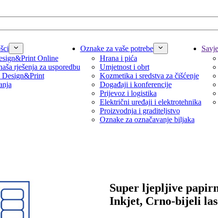
šci
Oznake za vaše potrebe
Savjet
sign&Print Online
Hrana i pića
naša rješenja za usporedbu
Umjetnost i obrt
 Design&Print
Kozmetika i sredstva za čišćenje
anja
Događaji i konferencije
Prijevoz i logistika
Električni uređaji i elektrotehnika
Proizvodnja i graditeljstvo
Oznake za označavanje biljaka
Super ljepljive papirn
Inkjet, Crno-bijeli la