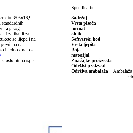
Specification
formatu 35,6x16,9
Sadržaj
standardnih
Vrsta pisača
kstra jakog
format
a i zaliha ili za
oblik
ikete se lijepe i na
Softverski kod
 površina na
Vrsta ljepila
rzo i jednostavno -
Boja
y-
materijal
e osloniti na ispis
Značajke proizvoda
Održivi proizvod
Održiva ambalaža
Ambalaža o
ob