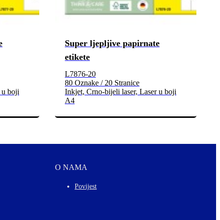
e
Super ljepljive papirnate
etikete
L7876-20
80 Oznake / 20 Stranice
 u boji
Inkjet, Crno-bijeli laser, Laser u boji
A4
O NAMA
Povijest