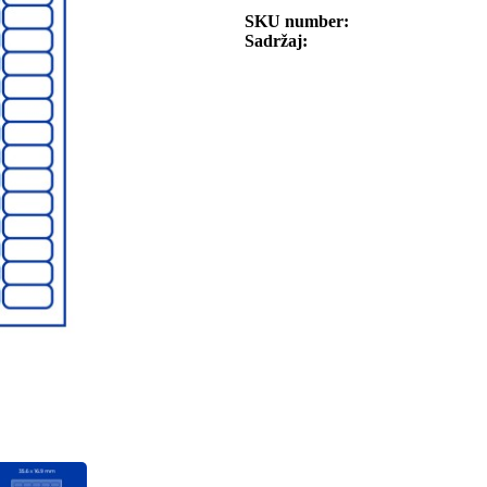
SKU number
Sadržaj