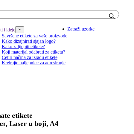
Zatraži uzorke
i i ideje
Savršene etikete za vaše proizvode
Kako dizajnirati sjajan logo?
Kako zalijepiti etikete?
Koji materijal odabrati za etiketu?
Četiri načina za izradu etikete
Kreirajte naljepnice za adresiranje
ate etikete
ser, Laser u boji, A4