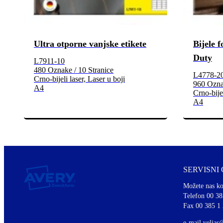
Ultra otporne vanjske etikete
Bijele f
Duty
L7911-10
480 Oznake / 10 Stranice
L4778-2
Crno-bijeli laser, Laser u boji
960 Oznak
A4
Crno-bijel
A4
SERVISNI
Možete nas ko
Telefon 00 38
Fax 00 385 1
e-mail
veljas