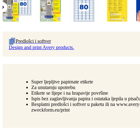
Predlošci i softver
Design and print Avery products.
Super ljepljive papirnate etikete
Za unutarnju upotrebu
Etikete se lijepe i na hrapavije površine
Ispis bez zaglavljivanja papira i ostataka ljepila u pisač
Besplatni predlošci i softver u paketu ili na www.avery
zweckform.eu/print