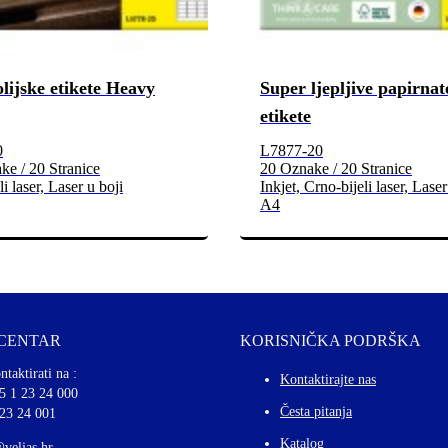
olijske etikete Heavy
Super ljepljive papirnat
etikete
0
L7877-20
e / 20 Stranice
20 Oznake / 20 Stranice
i laser, Laser u boji
Inkjet, Crno-bijeli laser, Laser
A4
 CENTAR
KORISNIČKA PODRŠKA
ntaktirati na :
Kontaktirajte nas
5 1 23 24 000
Česta pitanja
 23 24 001
Katalog
@veljas.hr