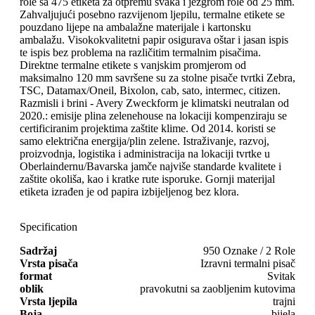
role sa 475 etiketa za otpremu svaka i jezgrom role od 25 mm.
Zahvaljujući posebno razvijenom ljepilu, termalne etikete se
pouzdano lijepe na ambalažne materijale i kartonsku
ambalažu. Visokokvalitetni papir osigurava oštar i jasan ispis
te ispis bez problema na različitim termalnim pisačima.
Direktne termalne etikete s vanjskim promjerom od
maksimalno 120 mm savršene su za stolne pisače tvrtki Zebra,
TSC, Datamax/Oneil, Bixolon, cab, sato, intermec, citizen.
Razmisli i brini - Avery Zweckform je klimatski neutralan od
2020.: emisije plina zelenehouse na lokaciji kompenziraju se
certificiranim projektima zaštite klime. Od 2014. koristi se
samo električna energija/plin zelene. Istraživanje, razvoj,
proizvodnja, logistika i administracija na lokaciji tvrtke u
Oberlaindernu/Bavarska jamče najviše standarde kvalitete i
zaštite okoliša, kao i kratke rute isporuke. Gornji materijal
etiketa izrađen je od papira izbijeljenog bez klora.
Specification
Sadržaj
950 Oznake / 2 Role
Vrsta pisača
Izravni termalni pisač
format
Svitak
oblik
pravokutni sa zaobljenim kutovima
Vrsta ljepila
trajni
Boja
bijela