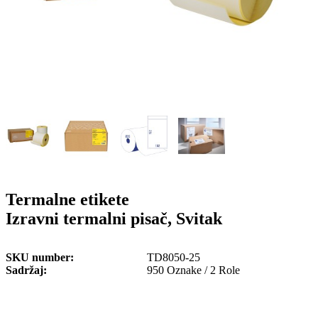
o
n
b
u
i
l
e
Termalne etikete
Izravni termalni pisač, Svitak
SKU number
TD8050-25
Sadržaj
950 Oznake / 2 Role