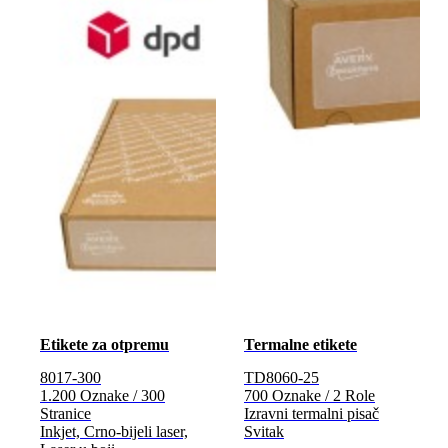
Etikete za otpremu
Termalne etikete
8017-300
TD8060-25
1.200 Oznake / 300
700 Oznake / 2 Role
Stranice
Izravni termalni pisač
Inkjet, Crno-bijeli laser,
Svitak