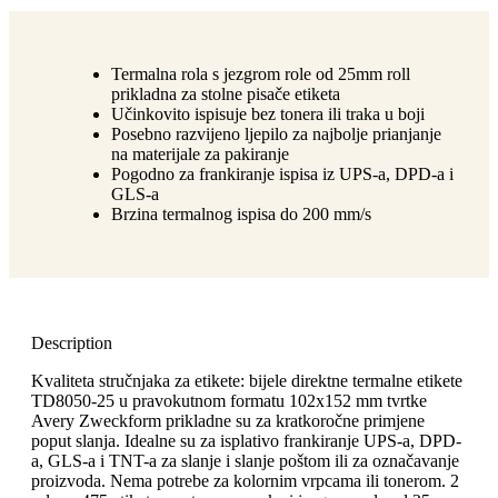
Termalna rola s jezgrom role od 25mm roll
prikladna za stolne pisače etiketa
Učinkovito ispisuje bez tonera ili traka u boji
Posebno razvijeno ljepilo za najbolje prianjanje
na materijale za pakiranje
Pogodno za frankiranje ispisa iz UPS-a, DPD-a i
GLS-a
Brzina termalnog ispisa do 200 mm/s
Description
Kvaliteta stručnjaka za etikete: bijele direktne termalne etikete
TD8050-25 u pravokutnom formatu 102x152 mm tvrtke
Avery Zweckform prikladne su za kratkoročne primjene
poput slanja. Idealne su za isplativo frankiranje UPS-a, DPD-
a, GLS-a i TNT-a za slanje i slanje poštom ili za označavanje
proizvoda. Nema potrebe za kolornim vrpcama ili tonerom. 2