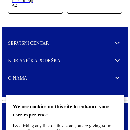
Laser u boji
A4
SERVISNI CENTAR
Expand
KORISNIČKA PODRŠKA
Expand
O NAMA
Expand
We use cookies on this site to enhance your
user experience
Kontaktirajte nas
F
By clicking any link on this page you are giving your
Pravne i tzv. Cookie obavijesti
o