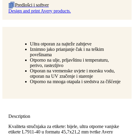
Predlošci i softver
Design and print Avery products.
Ultra otporan za najteže zahtjeve
Iznimno jako prianjanje čak i na teškim
površinama
Otporno na ulje, prljavštinu i temperaturu,
perivo, rastezljivo
Otporan na vremenske uvjete i morsku vodu,
otporan na UV zračenje i starenje
Otporno na mnoga otapala i sredstva za čišćenje
Description
Kvaliteta stručnjaka za etikete: bijele, ultra otporne vanjske
etikete L7911-40 u formatu 45,7x21,2 mm tvrtke Avery