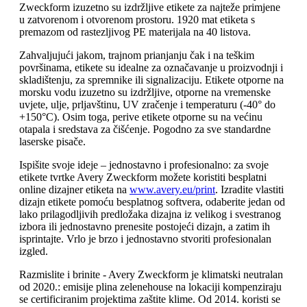
Zweckform izuzetno su izdržljive etikete za najteže primjene
u zatvorenom i otvorenom prostoru. 1920 mat etiketa s
premazom od rastezljivog PE materijala na 40 listova.
Zahvaljujući jakom, trajnom prianjanju čak i na teškim
površinama, etikete su idealne za označavanje u proizvodnji i
skladištenju, za spremnike ili signalizaciju. Etikete otporne na
morsku vodu izuzetno su izdržljive, otporne na vremenske
uvjete, ulje, prljavštinu, UV zračenje i temperaturu (-40° do
+150°C). Osim toga, perive etikete otporne su na većinu
otapala i sredstava za čišćenje. Pogodno za sve standardne
laserske pisače.
Ispišite svoje ideje – jednostavno i profesionalno: za svoje
etikete tvrtke Avery Zweckform možete koristiti besplatni
online dizajner etiketa na
www.avery.eu/print
. Izradite vlastiti
dizajn etikete pomoću besplatnog softvera, odaberite jedan od
lako prilagodljivih predložaka dizajna iz velikog i svestranog
izbora ili jednostavno prenesite postojeći dizajn, a zatim ih
isprintajte. Vrlo je brzo i jednostavno stvoriti profesionalan
izgled.
Razmislite i brinite - Avery Zweckform je klimatski neutralan
od 2020.: emisije plina zelenehouse na lokaciji kompenziraju
se certificiranim projektima zaštite klime. Od 2014. koristi se