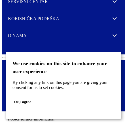
SERVISNI CENTAR
Expand
KORISNIČKA PODRŠKA
Expand
O NAMA
Expand
We use cookies on this site to enhance your
user experience
Kontaktirajte nas
F
By clicking any link on this page you are giving your
Pravne i tzv. Cookie obavijesti
o
consent for us to set cookies.
o
t
©
2026 CCL Industries Inc., Toronto (Canada). Sva prava zadržana.
e
Ok, I agree
r
m
e
n
Footer further information
u