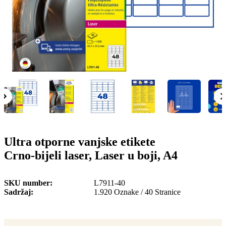
o
n
b
u
i
l
e
Ultra otporne vanjske etikete
Crno-bijeli laser, Laser u boji, A4
SKU number
L7911-40
Sadržaj
1.920 Oznake / 40 Stranice