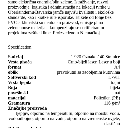
samo električna energija/plin zelene. Istraživanje, razvoj,
proizvodnja, logistika i administracija na lokaciji tvrtke u
Oberlaindernu/Bavarska jamče najvišu kvalitetu i ekološke
standarde, kao i kratke rute isporuke. Etikete od folije bez
PVC-a klimatski su neutralan proizvod, emisije plina
zelenehouse materijala kompenziraju se certificiranim
projektima zaštite klime. Proizvedeno u Njemačkoj.
Specification
Sadržaj
1.920 Oznake / 40 Stranice
Vrsta pisača
Crno-bijeli laser, Laser u boji
format
A4
oblik
pravokutni sa zaobljenim kutovima
Softverski kod
L7911
Vrsta ljepila
trajni
Boja
bijela
površinski
mat
materijal
Polietilen (PE)
Gramatura
116 g/m²
Značajke proizvoda
ljepljiv, otporno na temperaturu, otporno na morsku vodu,
vodoodbojno, otporno na vodu, otporno na vremenske uvjete,
elastično