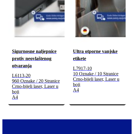
Sigurnosne naljepnice
Ultra otporne vanjske
protiv neovlaštenog
etikete
otvaranja
L7917-10
10 Oznake / 10 Stranice
L6113-20
Crno-bijeli laser, Laser u
960 Oznake / 20 Stranice
boji
Crno-bijeli laser, Laser u
A4
boji
A4