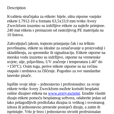
Description
Kvaliteta stručnjaka za etikete: bijele, ultra otporne vanjske
etikete L7912-10 u formatu 63,5x33,9 mm tvrtke Avery
Zweckform izuzetno su izdržljive etikete za najteže primjene.
240 mat etiketa s premazom od rastezljivog PE materijala na
10 listova.
Zahvaljujući jakom, trajnom prianjanju čak i na teškim
površinama, etikete su idealne za označavanje u proizvodnji i
skladištenju, za spremnike ili signalizaciju. Etikete otporne na
morsku vodu izuzetno su izdržljive, otporne na vremenske
uvjete, ulje, prljavštinu, UV zračenje i temperaturu (-40° do
+150°C). Osim toga, perive etikete otporne su na većinu
otapala i sredstava za čišćenje. Pogodno za sve standardne
laserske pisače.
Ispišite svoje ideje – jednostavno i profesionalno: za svoje
etikete tvrtke Avery Zweckform možete koristiti besplatni
online dizajner etiketa na
www.avery.eu/print
. Izradite vlastiti
dizajn etikete pomoću besplatnog softvera, odaberite jedan od
lako prilagodljivih predložaka dizajna iz velikog i svestranog
izbora ili jednostavno prenesite postojeći dizajn, a zatim ih
isprintajte. Vrlo je brzo i jednostavno stvoriti profesionalan