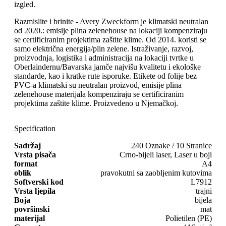
izgled.
Razmislite i brinite - Avery Zweckform je klimatski neutralan
od 2020.: emisije plina zelenehouse na lokaciji kompenziraju
se certificiranim projektima zaštite klime. Od 2014. koristi se
samo električna energija/plin zelene. Istraživanje, razvoj,
proizvodnja, logistika i administracija na lokaciji tvrtke u
Oberlaindernu/Bavarska jamče najvišu kvalitetu i ekološke
standarde, kao i kratke rute isporuke. Etikete od folije bez
PVC-a klimatski su neutralan proizvod, emisije plina
zelenehouse materijala kompenziraju se certificiranim
projektima zaštite klime. Proizvedeno u Njemačkoj.
Specification
Sadržaj
240 Oznake / 10 Stranice
Vrsta pisača
Crno-bijeli laser, Laser u boji
format
A4
oblik
pravokutni sa zaobljenim kutovima
Softverski kod
L7912
Vrsta ljepila
trajni
Boja
bijela
površinski
mat
materijal
Polietilen (PE)