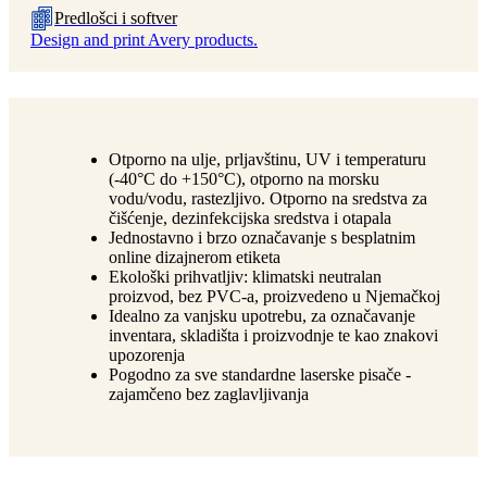
Predlošci i softver
Design and print Avery products.
Otporno na ulje, prljavštinu, UV i temperaturu
(-40°C do +150°C), otporno na morsku
vodu/vodu, rastezljivo. Otporno na sredstva za
čišćenje, dezinfekcijska sredstva i otapala
Jednostavno i brzo označavanje s besplatnim
online dizajnerom etiketa
Ekološki prihvatljiv: klimatski neutralan
proizvod, bez PVC-a, proizvedeno u Njemačkoj
Idealno za vanjsku upotrebu, za označavanje
inventara, skladišta i proizvodnje te kao znakovi
upozorenja
Pogodno za sve standardne laserske pisače -
zajamčeno bez zaglavljivanja