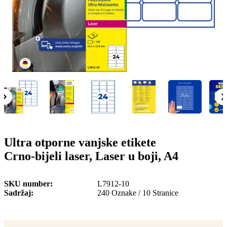
o
n
b
u
i
l
e
Ultra otporne vanjske etikete
Crno-bijeli laser, Laser u boji, A4
SKU number
L7912-10
Sadržaj
240 Oznake / 10 Stranice