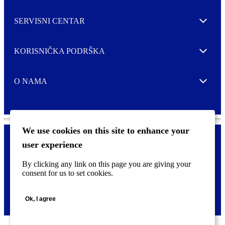
SERVISNI CENTAR
Expand
KORISNIČKA PODRŠKA
Expand
O NAMA
Expand
We use cookies on this site to enhance your
user experience
Kontaktirajte nas
F
By clicking any link on this page you are giving your
Pravne i tzv. Cookie obavijesti
o
consent for us to set cookies.
o
t
©
2026 CCL Industries Inc., Toronto (Canada). Sva prava zadržana.
e
Ok, I agree
r
m
e