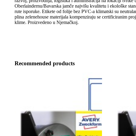
razvoj, proizvodnja, logistika i administracija na lokaciji tvrtke 
Oberlaindernu/Bavarska jamče najvišu kvalitetu i ekološke stan
rute isporuke. Etikete od folije bez PVC-a klimatski su neutrala
plina zelenehouse materijala kompenziraju se certificiranim proj
klime. Proizvedeno u Njemačkoj.
Recommended products