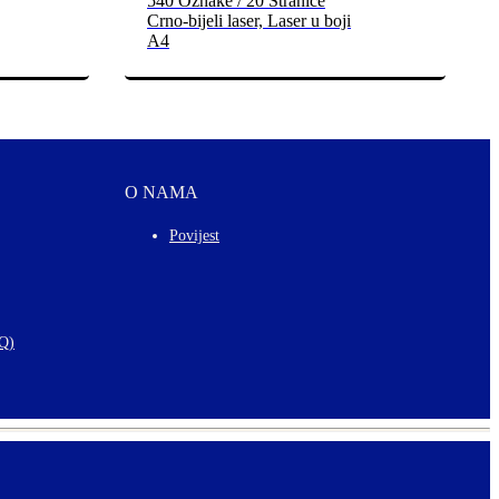
540 Oznake / 20 Stranice
Crno-bijeli laser, Laser u boji
A4
O NAMA
Povijest
AQ)