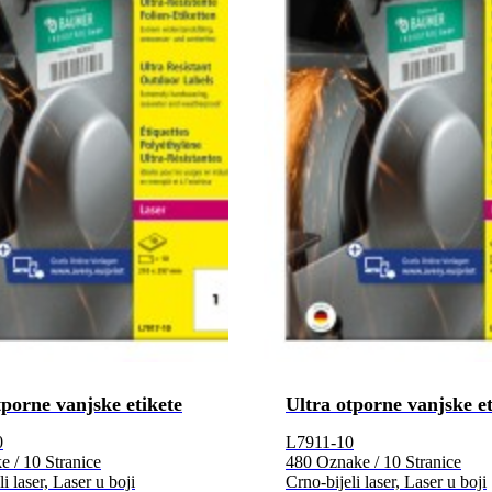
tporne vanjske etikete
Ultra otporne vanjske et
0
L7911-10
 / 10 Stranice
480 Oznake / 10 Stranice
i laser, Laser u boji
Crno-bijeli laser, Laser u boji