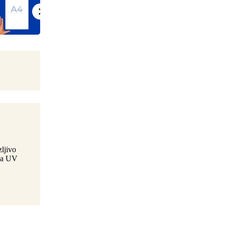
zljivo
 na UV