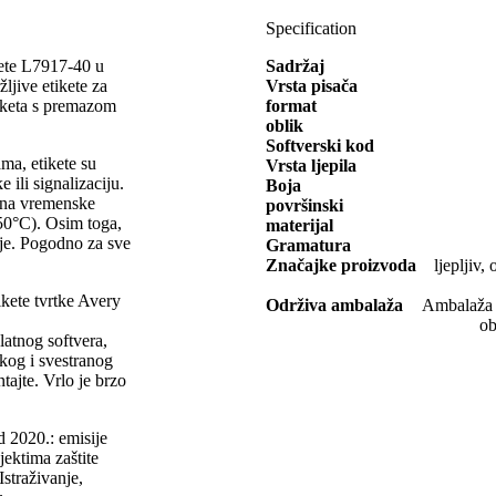
Specification
ikete L7917-40 u
Sadržaj
jive etikete za
Vrsta pisača
tiketa s premazom
format
oblik
Softverski kod
ma, etikete su
Vrsta ljepila
 ili signalizaciju.
Boja
e na vremenske
površinski
150°C). Osim toga,
materijal
nje. Pogodno za sve
Gramatura
Značajke proizvoda
ljepljiv
ikete tvrtke Avery
Održiva ambalaža
Ambalaža o
ob
platnog softvera,
ikog i svestranog
ntajte. Vrlo je brzo
d 2020.: emisije
jektima zaštite
Istraživanje,