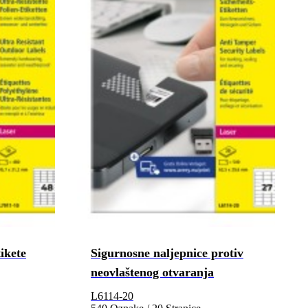
ikete
Sigurnosne naljepnice protiv
neovlaštenog otvaranja
L6114-20