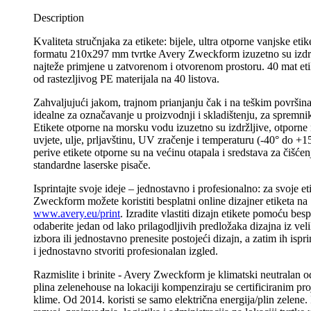
Description
Kvaliteta stručnjaka za etikete: bijele, ultra otporne vanjske et
formatu 210x297 mm tvrtke Avery Zweckform izuzetno su izdržl
najteže primjene u zatvorenom i otvorenom prostoru. 40 mat e
od rastezljivog PE materijala na 40 listova.
Zahvaljujući jakom, trajnom prianjanju čak i na teškim površina
idealne za označavanje u proizvodnji i skladištenju, za spremnike
Etikete otporne na morsku vodu izuzetno su izdržljive, otporn
uvjete, ulje, prljavštinu, UV zračenje i temperaturu (-40° do +
perive etikete otporne su na većinu otapala i sredstava za čišće
standardne laserske pisače.
Isprintajte svoje ideje – jednostavno i profesionalno: za svoje et
Zweckform možete koristiti besplatni online dizajner etiketa na
www.avery.eu/print
. Izradite vlastiti dizajn etikete pomoću bes
odaberite jedan od lako prilagodljivih predložaka dizajna iz vel
izbora ili jednostavno prenesite postojeći dizajn, a zatim ih ispri
i jednostavno stvoriti profesionalan izgled.
Razmislite i brinite - Avery Zweckform je klimatski neutralan o
plina zelenehouse na lokaciji kompenziraju se certificiranim pro
klime. Od 2014. koristi se samo električna energija/plin zelene. 