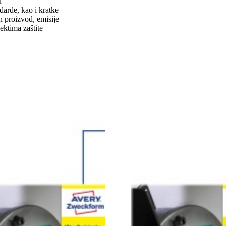
u
darde, kao i kratke
n proizvod, emisije
ektima zaštite