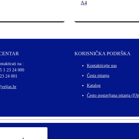
A4
 CENTAR
KORISNIČKA PODRŠKA
ntaktirati na :
Kontaktirajte nas
5 1 23 24 000
Česta pitanja
 23 24 001
Katalog
@veljas.hr
Često postavljana pitanja (F