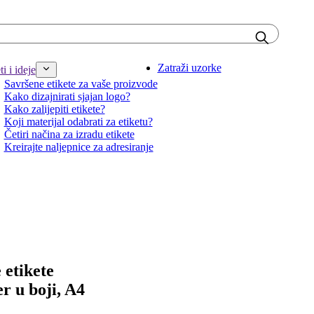
Zatraži uzorke
i i ideje
Savršene etikete za vaše proizvode
Kako dizajnirati sjajan logo?
Kako zalijepiti etikete?
Koji materijal odabrati za etiketu?
Četiri načina za izradu etikete
Kreirajte naljepnice za adresiranje
 etikete
er u boji, A4