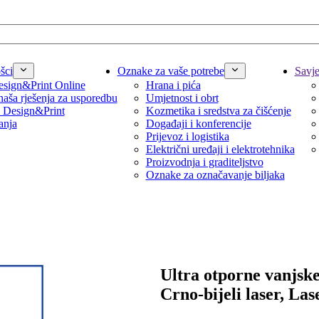
šci
Oznake za vaše potrebe
Savjet
sign&Print Online
Hrana i pića
naša rješenja za usporedbu
Umjetnost i obrt
 Design&Print
Kozmetika i sredstva za čišćenje
anja
Događaji i konferencije
Prijevoz i logistika
Električni uređaji i elektrotehnika
Proizvodnja i graditeljstvo
Oznake za označavanje biljaka
Ultra otporne vanjske
Crno-bijeli laser, Las