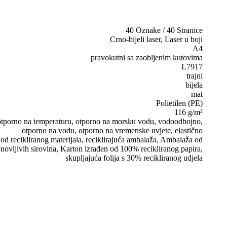
40 Oznake / 40 Stranice
Crno-bijeli laser, Laser u boji
A4
pravokutni sa zaobljenim kutovima
L7917
trajni
bijela
mat
Polietilen (PE)
116 g/m²
, otporno na temperaturu, otporno na morsku vodu, vodoodbojno,
otporno na vodu, otporno na vremenske uvjete, elastično
d recikliranog materijala, reciklirajuća ambalaža, Ambalaža od
novljivih sirovina, Karton izrađen od 100% recikliranog papira,
skupljajuća folija s 30% recikliranog udjela