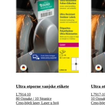
Ultra otporne vanjske etikete
Ultra o
L7914-10
L7917-1
80 Oznake / 10 Stranice
10 Oznake
Crno-bijeli laser, Laser u boji
Crno-bijel