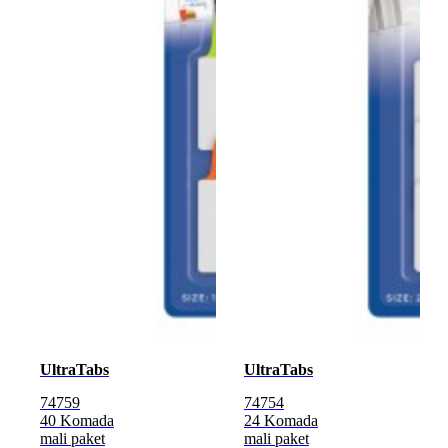
UltraTabs
UltraTabs
74759
74754
40 Komada
24 Komada
mali paket
mali paket