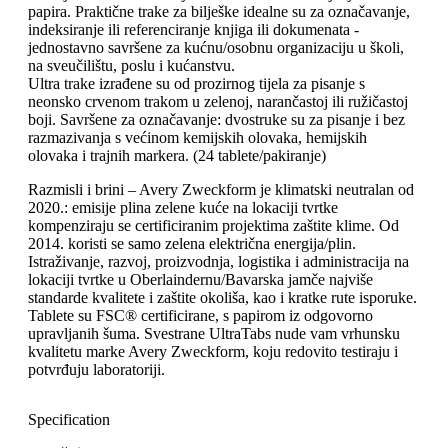
papira. Praktične trake za bilješke idealne su za označavanje,
indeksiranje ili referenciranje knjiga ili dokumenata -
jednostavno savršene za kućnu/osobnu organizaciju u školi,
na sveučilištu, poslu i kućanstvu.
Ultra trake izrađene su od prozirnog tijela za pisanje s
neonsko crvenom trakom u zelenoj, narančastoj ili ružičastoj
boji. Savršene za označavanje: dvostruke su za pisanje i bez
razmazivanja s većinom kemijskih olovaka, hemijskih
olovaka i trajnih markera. (24 tablete/pakiranje)
Razmisli i brini – Avery Zweckform je klimatski neutralan od
2020.: emisije plina zelene kuće na lokaciji tvrtke
kompenziraju se certificiranim projektima zaštite klime. Od
2014. koristi se samo zelena električna energija/plin.
Istraživanje, razvoj, proizvodnja, logistika i administracija na
lokaciji tvrtke u Oberlaindernu/Bavarska jamče najviše
standarde kvalitete i zaštite okoliša, kao i kratke rute isporuke.
Tablete su FSC® certificirane, s papirom iz odgovorno
upravljanih šuma. Svestrane UltraTabs nude vam vrhunsku
kvalitetu marke Avery Zweckform, koju redovito testiraju i
potvrđuju laboratoriji.
Specification