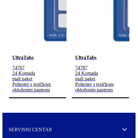
UltraTabs
UltraTabs
74767
74787
24 Komada
24 Komada
mali paket
mali paket
Poliester s jezičkom
Poliester s jezičkom
obloženim papirom
obloženim papirom
SERVISNI CENTAR
Expand