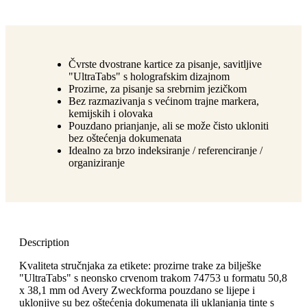
Čvrste dvostrane kartice za pisanje, savitljive
"UltraTabs" s holografskim dizajnom
Prozirne, za pisanje sa srebrnim jezičkom
Bez razmazivanja s većinom trajne markera,
kemijskih i olovaka
Pouzdano prianjanje, ali se može čisto ukloniti
bez oštećenja dokumenata
Idealno za brzo indeksiranje / referenciranje /
organiziranje
Description
Kvaliteta stručnjaka za etikete: prozirne trake za bilješke
"UltraTabs" s neonsko crvenom trakom 74753 u formatu 50,8
x 38,1 mm od Avery Zweckforma pouzdano se lijepe i
uklonjive su bez oštećenja dokumenata ili uklanjanja tinte s