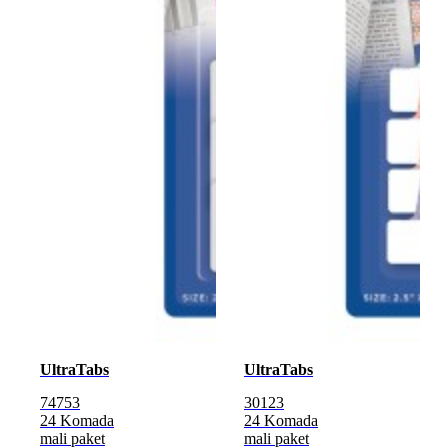
UltraTabs
UltraTabs
74753
30123
24 Komada
24 Komada
mali paket
mali paket