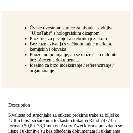
Čvrste dvostrane kartice za pisanje, savitljive
"UltraTabs" s holografskim dizajnom
Prozirne, za pisanje sa srebrnim jezičkom
Bez razmazivanja s većinom trajne markera,
kemijskih i olovaka
Pouzdano prianjanje, ali se može čisto ukloniti
bez oštećenja dokumenata
Idealno za brzo indeksiranje / referenciranje /
organiziranje
Description
Kvaliteta od stručnjaka za etikete: prozirne trake za bilješke
"UltraTabs" sa šarenim, točkastim trakama Rand 74773 u
formatu 50,8 x 38,1 mm od Avery Zweckforma pouzdano se
lijepe i uklonjive su bez oštećenja dokumenata ili uklanjanja