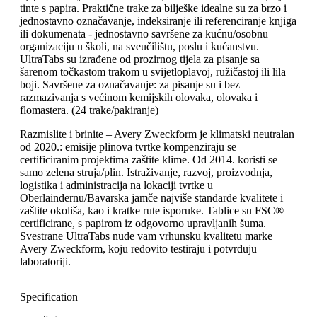
tinte s papira. Praktične trake za bilješke idealne su za brzo i
jednostavno označavanje, indeksiranje ili referenciranje knjiga
ili dokumenata - jednostavno savršene za kućnu/osobnu
organizaciju u školi, na sveučilištu, poslu i kućanstvu.
UltraTabs su izrađene od prozirnog tijela za pisanje sa
šarenom točkastom trakom u svijetloplavoj, ružičastoj ili lila
boji. Savršene za označavanje: za pisanje su i bez
razmazivanja s većinom kemijskih olovaka, olovaka i
flomastera. (24 trake/pakiranje)
Razmislite i brinite – Avery Zweckform je klimatski neutralan
od 2020.: emisije plinova tvrtke kompenziraju se
certificiranim projektima zaštite klime. Od 2014. koristi se
samo zelena struja/plin. Istraživanje, razvoj, proizvodnja,
logistika i administracija na lokaciji tvrtke u
Oberlaindernu/Bavarska jamče najviše standarde kvalitete i
zaštite okoliša, kao i kratke rute isporuke. Tablice su FSC®
certificirane, s papirom iz odgovorno upravljanih šuma.
Svestrane UltraTabs nude vam vrhunsku kvalitetu marke
Avery Zweckform, koju redovito testiraju i potvrđuju
laboratoriji.
Specification