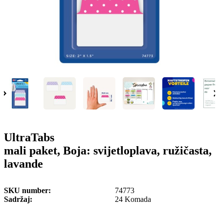
o
n
b
u
i
l
e
UltraTabs
mali paket, Boja: svijetloplava, ružičasta,
lavande
SKU number
74773
Sadržaj
24 Komada