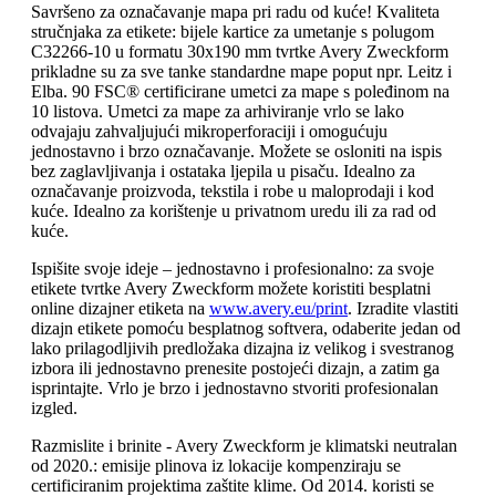
Savršeno za označavanje mapa pri radu od kuće! Kvaliteta
stručnjaka za etikete: bijele kartice za umetanje s polugom
C32266-10 u formatu 30x190 mm tvrtke Avery Zweckform
prikladne su za sve tanke standardne mape poput npr. Leitz i
Elba. 90 FSC® certificirane umetci za mape s poleđinom na
10 listova. Umetci za mape za arhiviranje vrlo se lako
odvajaju zahvaljujući mikroperforaciji i omogućuju
jednostavno i brzo označavanje. Možete se osloniti na ispis
bez zaglavljivanja i ostataka ljepila u pisaču. Idealno za
označavanje proizvoda, tekstila i robe u maloprodaji i kod
kuće. Idealno za korištenje u privatnom uredu ili za rad od
kuće.
Ispišite svoje ideje – jednostavno i profesionalno: za svoje
etikete tvrtke Avery Zweckform možete koristiti besplatni
online dizajner etiketa na
www.avery.eu/print
. Izradite vlastiti
dizajn etikete pomoću besplatnog softvera, odaberite jedan od
lako prilagodljivih predložaka dizajna iz velikog i svestranog
izbora ili jednostavno prenesite postojeći dizajn, a zatim ga
isprintajte. Vrlo je brzo i jednostavno stvoriti profesionalan
izgled.
Razmislite i brinite - Avery Zweckform je klimatski neutralan
od 2020.: emisije plinova iz lokacije kompenziraju se
certificiranim projektima zaštite klime. Od 2014. koristi se