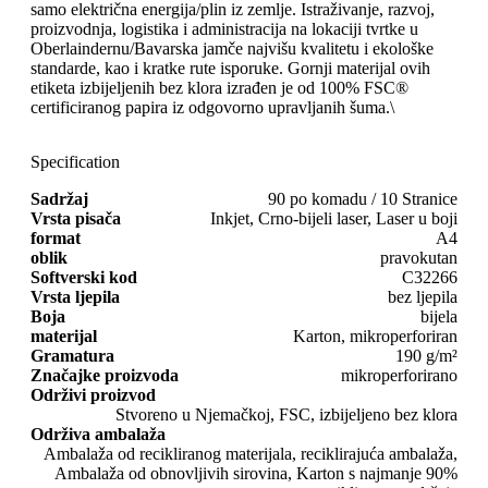
samo električna energija/plin iz zemlje. Istraživanje, razvoj,
proizvodnja, logistika i administracija na lokaciji tvrtke u
Oberlaindernu/Bavarska jamče najvišu kvalitetu i ekološke
standarde, kao i kratke rute isporuke. Gornji materijal ovih
etiketa izbijeljenih bez klora izrađen je od 100% FSC®
certificiranog papira iz odgovorno upravljanih šuma.\
Specification
Sadržaj
90 po komadu / 10 Stranice
Vrsta pisača
Inkjet, Crno-bijeli laser, Laser u boji
format
A4
oblik
pravokutan
Softverski kod
C32266
Vrsta ljepila
bez ljepila
Boja
bijela
materijal
Karton, mikroperforiran
Gramatura
190 g/m²
Značajke proizvoda
mikroperforirano
Održivi proizvod
Stvoreno u Njemačkoj, FSC, izbijeljeno bez klora
Održiva ambalaža
Ambalaža od recikliranog materijala, reciklirajuća ambalaža,
Ambalaža od obnovljivih sirovina, Karton s najmanje 90%