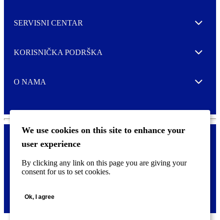
SERVISNI CENTAR
Expand
KORISNIČKA PODRŠKA
Expand
O NAMA
Expand
We use cookies on this site to enhance your
user experience
Kontaktirajte nas
F
By clicking any link on this page you are giving your
Pravne i tzv. Cookie obavijesti
o
consent for us to set cookies.
o
t
©
2026 CCL Industries Inc., Toronto (Canada). Sva prava zadržana.
e
Ok, I agree
r
m
e