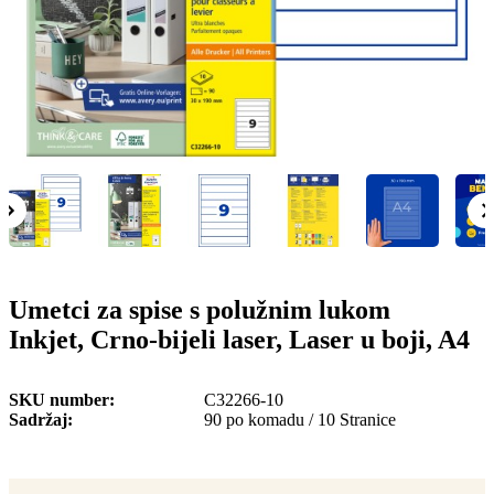
o
n
b
u
i
l
e
Umetci za spise s polužnim lukom
Inkjet, Crno-bijeli laser, Laser u boji, A4
SKU number
C32266-10
Sadržaj
90 po komadu / 10 Stranice