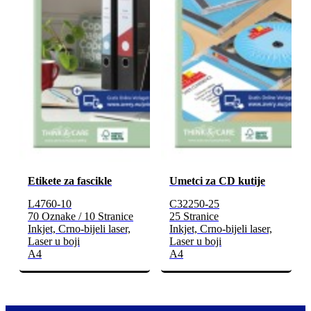
Etikete za fascikle
Umetci za CD kutije
L4760-10
C32250-25
70 Oznake / 10 Stranice
25 Stranice
Inkjet, Crno-bijeli laser,
Inkjet, Crno-bijeli laser,
Laser u boji
Laser u boji
A4
A4