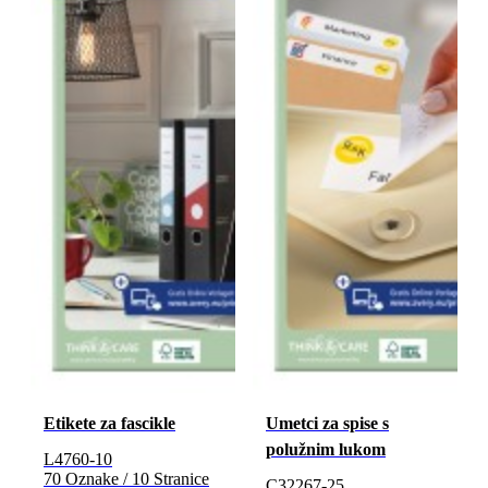
Etikete za fascikle
Umetci za spise s
polužnim lukom
L4760-10
70 Oznake / 10 Stranice
C32267-25