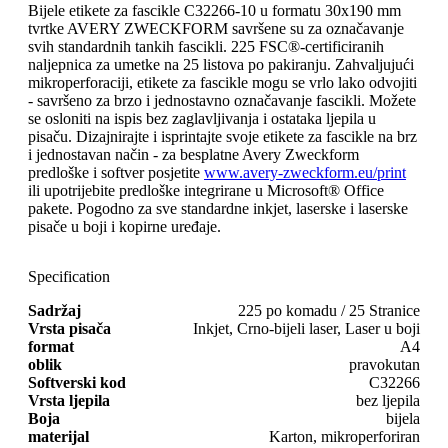
Bijele etikete za fascikle C32266-10 u formatu 30x190 mm
tvrtke AVERY ZWECKFORM savršene su za označavanje
svih standardnih tankih fascikli. 225 FSC®-certificiranih
naljepnica za umetke na 25 listova po pakiranju. Zahvaljujući
mikroperforaciji, etikete za fascikle mogu se vrlo lako odvojiti
- savršeno za brzo i jednostavno označavanje fascikli. Možete
se osloniti na ispis bez zaglavljivanja i ostataka ljepila u
pisaču. Dizajnirajte i isprintajte svoje etikete za fascikle na brz
i jednostavan način - za besplatne Avery Zweckform
predloške i softver posjetite
www.avery-zweckform.eu/print
ili upotrijebite predloške integrirane u Microsoft® Office
pakete. Pogodno za sve standardne inkjet, laserske i laserske
pisače u boji i kopirne uređaje.
Specification
Sadržaj
225 po komadu / 25 Stranice
Vrsta pisača
Inkjet, Crno-bijeli laser, Laser u boji
format
A4
oblik
pravokutan
Softverski kod
C32266
Vrsta ljepila
bez ljepila
Boja
bijela
materijal
Karton, mikroperforiran