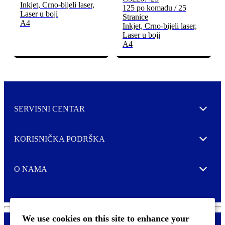
Inkjet, Crno-bijeli laser,
125 po komadu / 25
Laser u boji
Stranice
A4
Inkjet, Crno-bijeli laser,
Laser u boji
A4
SERVISNI CENTAR
Expand
KORISNIČKA PODRŠKA
Expand
O NAMA
Expand
We use cookies on this site to enhance your