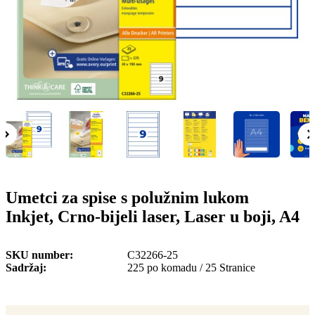
o
n
b
u
i
l
e
Umetci za spise s polužnim lukom
Inkjet, Crno-bijeli laser, Laser u boji, A4
SKU number
C32266-25
Sadržaj
225 po komadu / 25 Stranice