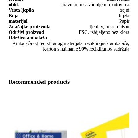
oblik
pravokutni sa zaobljenim kutovima
Vrsta ljepila
trajni
Boja
bijela
materijal
Papir
Značajke proizvoda
ljepljiv, rukom pisan
Održivi proizvod
FSC, izbijeljeno bez klora
Održiva ambalaža
Ambalaža od recikliranog materijala, reciklirajuća ambalaža,
Karton s najmanje 90% recikliranog sadržaja
Recommended products