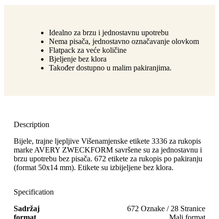
Idealno za brzu i jednostavnu upotrebu
Nema pisača, jednostavno označavanje olovkom
Flatpack za veće količine
Bjeljenje bez klora
Također dostupno u malim pakiranjima.
Description
Bijele, trajne ljepljive Višenamjenske etikete 3336 za rukopis
marke AVERY ZWECKFORM savršene su za jednostavnu i
brzu upotrebu bez pisača. 672 etikete za rukopis po pakiranju
(format 50x14 mm). Etikete su izbijeljene bez klora.
Specification
Sadržaj
672 Oznake / 28 Stranice
format
Mali format