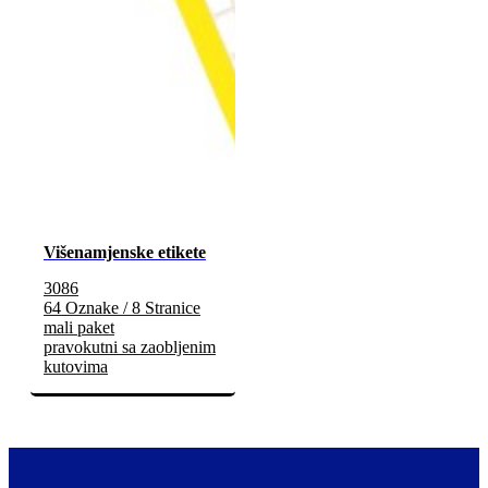
Višenamjenske etikete
3086
64 Oznake / 8 Stranice
mali paket
pravokutni sa zaobljenim
kutovima