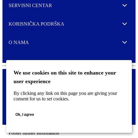
SERVISNI CENTAR
Expand
KORISNIČKA PODRŠKA
Expand
O NAMA
Expand
We use cookies on this site to enhance your
user experience
Kontaktirajte nas
F
By clicking any link on this page you are giving your
Pravne i tzv. Cookie obavijesti
o
consent for us to set cookies.
o
t
©
2026 CCL Industries Inc., Toronto (Canada). Sva prava zadržana.
e
Ok, I agree
r
m
e
n
Footer further information