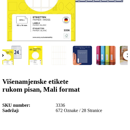
o
n
b
u
i
l
e
Višenamjenske etikete
rukom pisan, Mali format
SKU number
3336
Sadržaj
672 Oznake / 28 Stranice