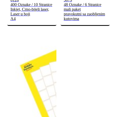
400 Oznake / 10 Stranice
48 Oznake / 6 Stranice
Inkjet, Crno-bijeli laser,
mali paket
Laser u boji
pravokutni sa zaobljenim
A4
kutovima