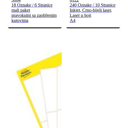
18 Oznake / 6 Stranice
240 Oznake / 10 Stranice
mali paket
Inkjet, Crno-bijeli laser,
pravokutni sa zaobljenim
Laser u boji
kutovima
A4