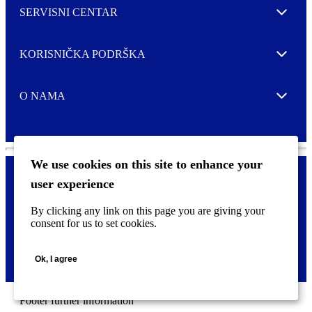
SERVISNI CENTAR
Expand
KORISNIČKA PODRŠKA
Expand
O NAMA
Expand
We use cookies on this site to enhance your
user experience
Kontaktirajte nas
F
By clicking any link on this page you are giving your
Pravne i tzv. Cookie obavijesti
o
consent for us to set cookies.
o
t
©
2026 CCL Industries Inc., Toronto (Canada). Sva prava zadržana.
e
Ok, I agree
r
m
e
n
Footer further information