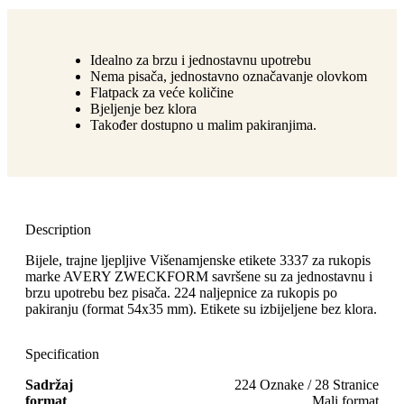
Idealno za brzu i jednostavnu upotrebu
Nema pisača, jednostavno označavanje olovkom
Flatpack za veće količine
Bjeljenje bez klora
Također dostupno u malim pakiranjima.
Description
Bijele, trajne ljepljive Višenamjenske etikete 3337 za rukopis
marke AVERY ZWECKFORM savršene su za jednostavnu i
brzu upotrebu bez pisača. 224 naljepnice za rukopis po
pakiranju (format 54x35 mm). Etikete su izbijeljene bez klora.
Specification
Sadržaj
224 Oznake / 28 Stranice
format
Mali format