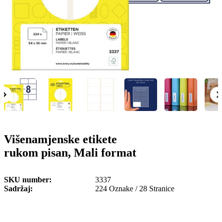
o
n
b
u
i
l
e
Višenamjenske etikete
rukom pisan, Mali format
SKU number
3337
Sadržaj
224 Oznake / 28 Stranice