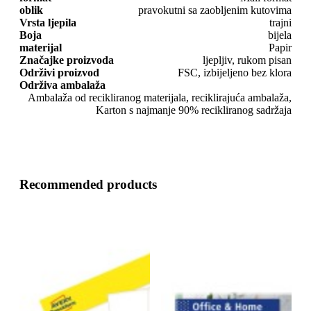
oblik
pravokutni sa zaobljenim kutovima
Vrsta ljepila
trajni
Boja
bijela
materijal
Papir
Značajke proizvoda
ljepljiv, rukom pisan
Održivi proizvod
FSC, izbijeljeno bez klora
Održiva ambalaža
Ambalaža od recikliranog materijala, reciklirajuća ambalaža,
Karton s najmanje 90% recikliranog sadržaja
Recommended products