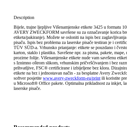
Description
Bijele, trajne ljepljive Višenamjenske etikete 3425 u formatu 
AVERY ZWECKFORM savršene su za označavanje korica bro
etiketa/pakiranje). Možete se osloniti na ispis bez zaglavljivanja 
pisaču. Ispis bez problema za laserske pisače testiran je i certifi
TÜV SÜD-a. Vrhunsko prianjanje: etikete se pouzdano i čvrsto 
karton, staklo i plastiku. Savršene npr. za pisma, pakete, mape, r
prozirne folije. Višenamjenske etikete nude vam savršenu etike
s Iznimno oštrom slikom, vrhunskim pričvršćivanjem i bez raz
prihvatljive, FSC® certificirane i izbijeljene bez klora. Dizajniraj
etikete na brz i jednostavan način - za besplatne Avery Zweckf
softver posjetite
www.avery-zweckform-eu/print
ili koristite p
u Microsoft® Office pakete. Optimalna prikladnost za inkjet, la
laserske pisače.