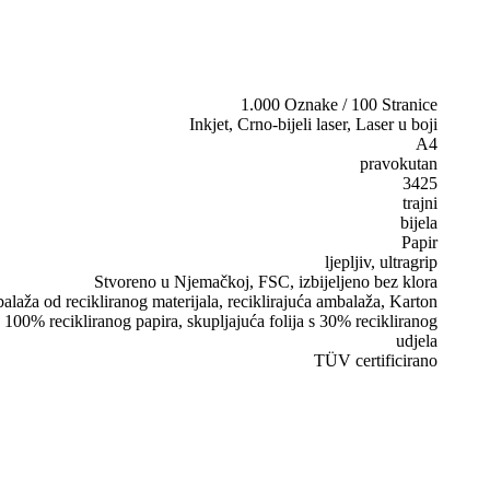
1.000 Oznake / 100 Stranice
Inkjet, Crno-bijeli laser, Laser u boji
A4
pravokutan
3425
trajni
bijela
Papir
ljepljiv, ultragrip
Stvoreno u Njemačkoj, FSC, izbijeljeno bez klora
laža od recikliranog materijala, reciklirajuća ambalaža, Karton
 100% recikliranog papira, skupljajuća folija s 30% recikliranog
udjela
TÜV certificirano