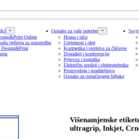
šci
Oznake za vaše potrebe
Savjet
sign&Print Online
Hrana i pića
naša rješenja za usporedbu
Umjetnost i obrt
 Design&Print
Kozmetika i sredstva za čišćenje
anja
Događaji i konferencije
Prijevoz i logistika
Električni uređaji i elektrotehnika
Proizvodnja i graditeljstvo
Oznake za označavanje biljaka
Višenamjenske etiket
ultragrip, Inkjet, Crn