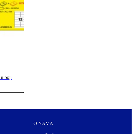
 u boji
O NAMA