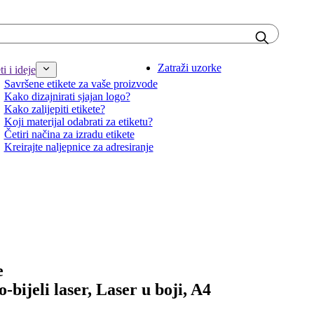
Zatraži uzorke
i i ideje
Savršene etikete za vaše proizvode
Kako dizajnirati sjajan logo?
Kako zalijepiti etikete?
Koji materijal odabrati za etiketu?
Četiri načina za izradu etikete
Kreirajte naljepnice za adresiranje
e
o-bijeli laser, Laser u boji, A4