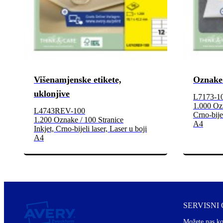
Višenamjenske etikete,
Oznake
uklonjive
L7173-1
1.000 Ozn
L4743REV-100
Crno-bijel
1.200 Oznake / 100 Stranice
A4
Inkjet, Crno-bijeli laser, Laser u boji
A4
SERVISNI
Možete nas ko