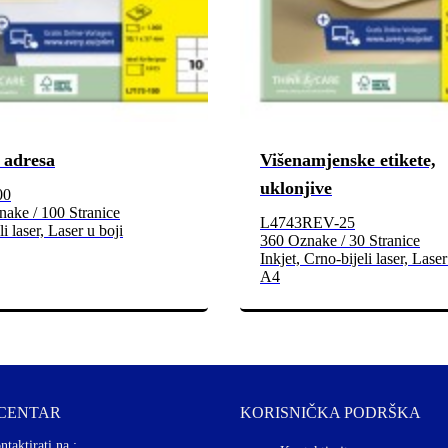
 adresa
Višenamjenske etikete,
uklonjive
00
ake / 100 Stranice
L4743REV-25
i laser, Laser u boji
360 Oznake / 30 Stranice
Inkjet, Crno-bijeli laser, Laser
A4
 CENTAR
KORISNIČKA PODRŠKA
ntaktirati na :