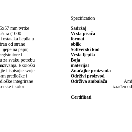
Specification
105x57 mm tvrtke
Sadržaj
šura (1000
Vrsta pisača
i ostataka ljepila u
format
ciran od strane
oblik
lijepe na papir,
Softverski kod
egistratore i
Vrsta ljepila
tu za svaku potrebu
Boja
mazivanja. Ekološki
materijal
te i ispisujte svoje
Značajke proizvoda
orm predloške i
Održivi proizvod
redloške integrirane
Održiva ambalaža
Amba
serske i kolor
izrađen od
Certifikati