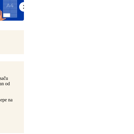
isaču
ran od
jepe na