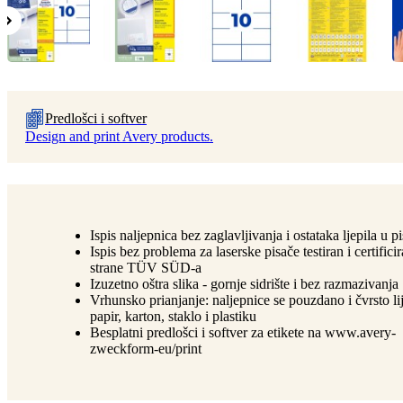
Predlošci i softver
Design and print Avery products.
Ispis naljepnica bez zaglavljivanja i ostataka ljepila u p
Ispis bez problema za laserske pisače testiran i certifici
strane TÜV SÜD-a
Izuzetno oštra slika - gornje sidrište i bez razmazivanja
Vrhunsko prianjanje: naljepnice se pouzdano i čvrsto li
papir, karton, staklo i plastiku
Besplatni predlošci i softver za etikete na www.avery-
zweckform-eu/print