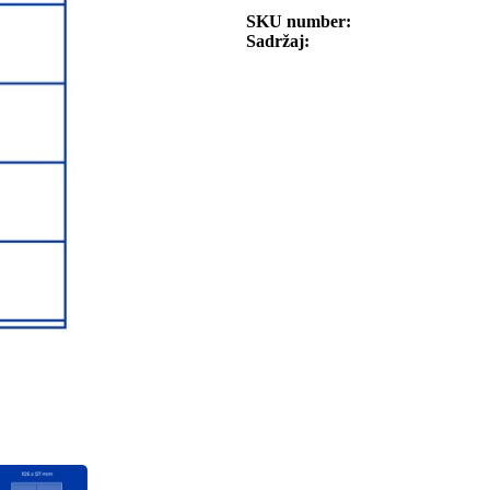
SKU number
Sadržaj