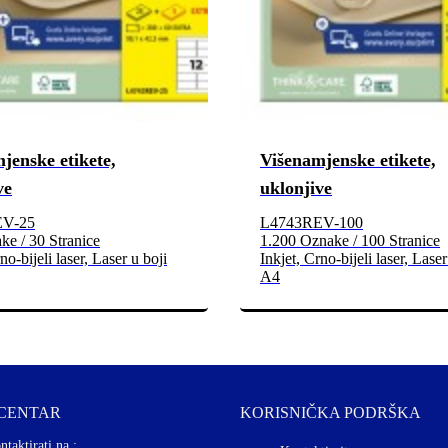
jenske etikete,
Višenamjenske etikete,
ve
uklonjive
EV-25
L4743REV-100
e / 30 Stranice
1.200 Oznake / 100 Stranice
no-bijeli laser, Laser u boji
Inkjet, Crno-bijeli laser, Laser
A4
 CENTAR
KORISNIČKA PODRŠKA
ntaktirati na :