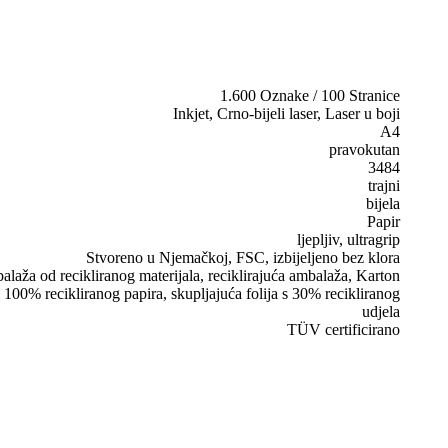
1.600 Oznake / 100 Stranice
Inkjet, Crno-bijeli laser, Laser u boji
A4
pravokutan
3484
trajni
bijela
Papir
ljepljiv, ultragrip
Stvoreno u Njemačkoj, FSC, izbijeljeno bez klora
laža od recikliranog materijala, reciklirajuća ambalaža, Karton
 100% recikliranog papira, skupljajuća folija s 30% recikliranog
udjela
TÜV certificirano