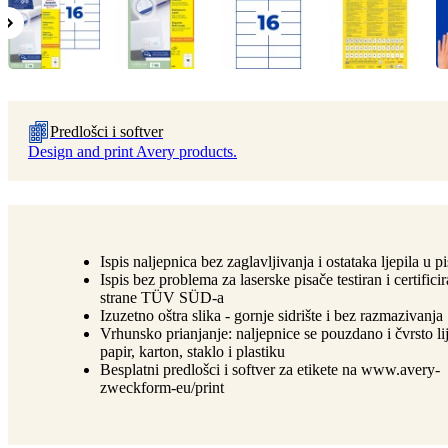
Predlošci i softver
Design and print Avery products.
Ispis naljepnica bez zaglavljivanja i ostataka ljepila u p
Ispis bez problema za laserske pisače testiran i certifici
strane TÜV SÜD-a
Izuzetno oštra slika - gornje sidrište i bez razmazivanja
Vrhunsko prianjanje: naljepnice se pouzdano i čvrsto li
papir, karton, staklo i plastiku
Besplatni predlošci i softver za etikete na www.avery-
zweckform-eu/print