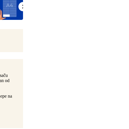
isaču
ran od
jepe na