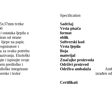
Specification
105x37mm tvrtke
Sadržaj
00
Vrsta pisača
i ostataka ljepila u
format
ciran od strane
oblik
lijepe na papir,
Softverski kod
egistratore i
Vrsta ljepila
tu za svaku potrebu
Boja
mazivanja. Ekološki
materijal
te i ispisujte svoje
Značajke proizvoda
orm predloške i
Održivi proizvod
redloške integrirane
Održiva ambalaža
Amba
serske i kolor
izrađen od
Certifikati