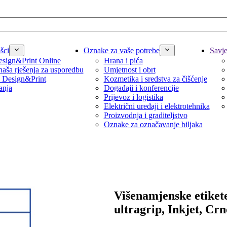
šci
Oznake za vaše potrebe
Savjet
sign&Print Online
Hrana i pića
naša rješenja za usporedbu
Umjetnost i obrt
 Design&Print
Kozmetika i sredstva za čišćenje
anja
Događaji i konferencije
Prijevoz i logistika
Električni uređaji i elektrotehnika
Proizvodnja i graditeljstvo
Oznake za označavanje biljaka
Višenamjenske etiket
ultragrip, Inkjet, Crn