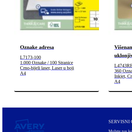
Oznake adresa
Višenam
uklonji
L7173-100
1.000 Oznake / 100 Stranice
L4743R
Crno-bijeli laser, Laser u boji
360 Oznak
A4
Inkjet, Cr
A4
SERVISNI
Možete nas ko