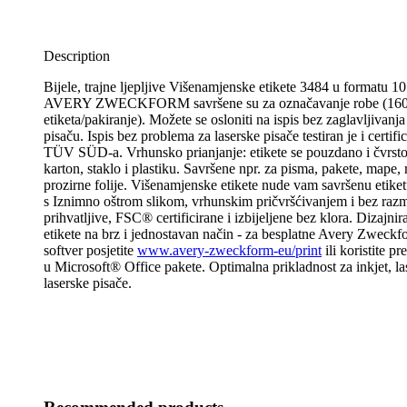
Description
Bijele, trajne ljepljive Višenamjenske etikete 3484 u formatu 
AVERY ZWECKFORM savršene su za označavanje robe (16
etiketa/pakiranje). Možete se osloniti na ispis bez zaglavljivanja 
pisaču. Ispis bez problema za laserske pisače testiran je i certifi
TÜV SÜD-a. Vrhunsko prianjanje: etikete se pouzdano i čvrsto 
karton, staklo i plastiku. Savršene npr. za pisma, pakete, mape, r
prozirne folije. Višenamjenske etikete nude vam savršenu etike
s Iznimno oštrom slikom, vrhunskim pričvršćivanjem i bez raz
prihvatljive, FSC® certificirane i izbijeljene bez klora. Dizajniraj
etikete na brz i jednostavan način - za besplatne Avery Zweckf
softver posjetite
www.avery-zweckform-eu/print
ili koristite p
u Microsoft® Office pakete. Optimalna prikladnost za inkjet, la
laserske pisače.