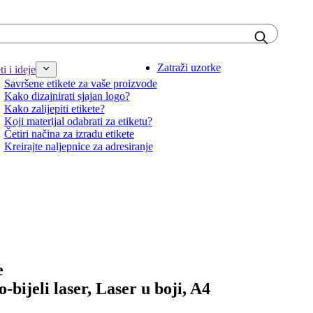
Zatraži uzorke
i i ideje
Savršene etikete za vaše proizvode
Kako dizajnirati sjajan logo?
Kako zalijepiti etikete?
Koji materijal odabrati za etiketu?
Četiri načina za izradu etikete
Kreirajte naljepnice za adresiranje
e
o-bijeli laser, Laser u boji, A4