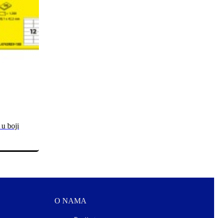
 u boji
O NAMA