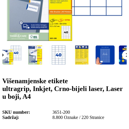
o
n
b
u
i
l
e
Višenamjenske etikete
ultragrip, Inkjet, Crno-bijeli laser, Laser
u boji, A4
SKU number
3651-200
Sadržaj
8.800 Oznake / 220 Stranice