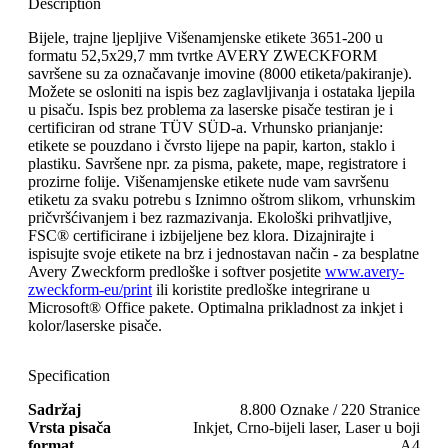
Description
Bijele, trajne ljepljive Višenamjenske etikete 3651-200 u
formatu 52,5x29,7 mm tvrtke AVERY ZWECKFORM
savršene su za označavanje imovine (8000 etiketa/pakiranje).
Možete se osloniti na ispis bez zaglavljivanja i ostataka ljepila
u pisaču. Ispis bez problema za laserske pisače testiran je i
certificiran od strane TÜV SÜD-a. Vrhunsko prianjanje:
etikete se pouzdano i čvrsto lijepe na papir, karton, staklo i
plastiku. Savršene npr. za pisma, pakete, mape, registratore i
prozirne folije. Višenamjenske etikete nude vam savršenu
etiketu za svaku potrebu s Iznimno oštrom slikom, vrhunskim
pričvršćivanjem i bez razmazivanja. Ekološki prihvatljive,
FSC® certificirane i izbijeljene bez klora. Dizajnirajte i
ispisujte svoje etikete na brz i jednostavan način - za besplatne
Avery Zweckform predloške i softver posjetite
www.avery-
zweckform-eu/print
ili koristite predloške integrirane u
Microsoft® Office pakete. Optimalna prikladnost za inkjet i
kolor/laserske pisače.
Specification
Sadržaj
8.800 Oznake / 220 Stranice
Vrsta pisača
Inkjet, Crno-bijeli laser, Laser u boji
format
A4