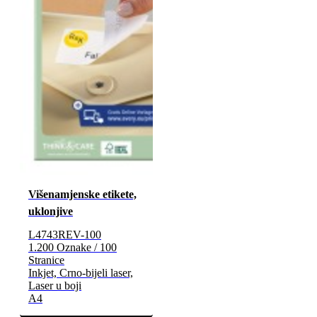
Višenamjenske etikete,
uklonjive
L4743REV-100
1.200 Oznake / 100
Stranice
Inkjet, Crno-bijeli laser,
Laser u boji
A4