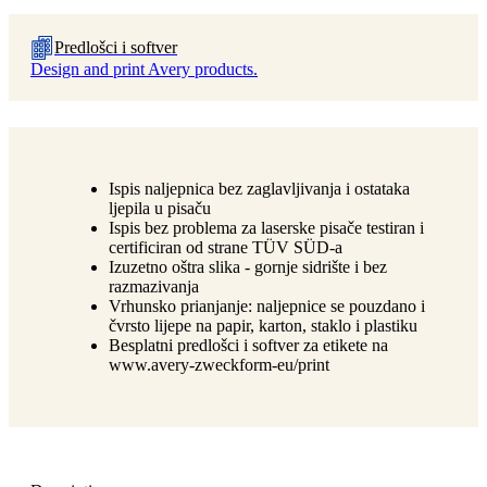
Predlošci i softver
Design and print Avery products.
Ispis naljepnica bez zaglavljivanja i ostataka
ljepila u pisaču
Ispis bez problema za laserske pisače testiran i
certificiran od strane TÜV SÜD-a
Izuzetno oštra slika - gornje sidrište i bez
razmazivanja
Vrhunsko prianjanje: naljepnice se pouzdano i
čvrsto lijepe na papir, karton, staklo i plastiku
Besplatni predlošci i softver za etikete na
www.avery-zweckform-eu/print