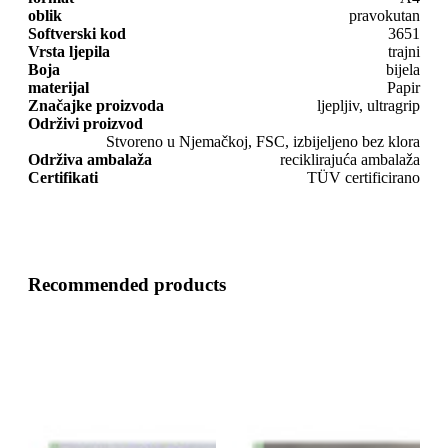
oblik
pravokutan
Softverski kod
3651
Vrsta ljepila
trajni
Boja
bijela
materijal
Papir
Značajke proizvoda
ljepljiv, ultragrip
Održivi proizvod
Stvoreno u Njemačkoj, FSC, izbijeljeno bez klora
Održiva ambalaža
reciklirajuća ambalaža
Certifikati
TÜV certificirano
Recommended products