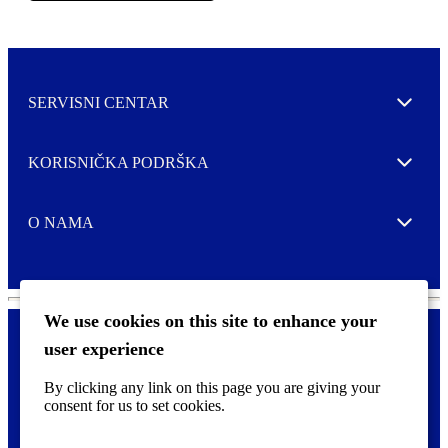
SERVISNI CENTAR
Expand
KORISNIČKA PODRŠKA
Expand
O NAMA
Expand
We use cookies on this site to enhance your
user experience
Kontaktirajte nas
F
By clicking any link on this page you are giving your
Pravne i tzv. Cookie obavijesti
o
consent for us to set cookies.
o
t
©
2026 CCL Industries Inc., Toronto (Canada). Sva prava zadržana.
e