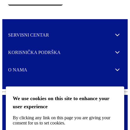
SERVISNI CENTAR
Expand
KORISNIČKA PODRŠKA
Expand
O NAMA
Expand
We use cookies on this site to enhance your
user experience
Kontaktirajte nas
F
By clicking any link on this page you are giving your
Pravne i tzv. Cookie obavijesti
o
consent for us to set cookies.
o
t
©
2026 CCL Industries Inc., Toronto (Canada). Sva prava zadržana.