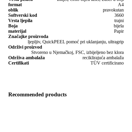
format
A4
oblik
pravokutan
Softverski kod
3660
Vrsta ljepila
trajni
Boja
bijela
materijal
Papir
Značajke proizvoda
ljepljiv, QuickPEEL pomoć pri uklanjanju, ultragrip
Održivi proizvod
Stvoreno u Njemačkoj, FSC, izbijeljeno bez klora
Održiva ambalaža
reciklirajuća ambalaža
Certifikati
TÜV certificirano
Recommended products