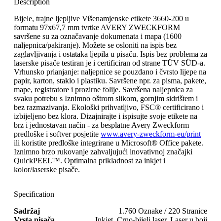
Description
Bijele, trajne ljepljive Višenamjenske etikete 3660-200 u
formatu 97x67,7 mm tvrtke AVERY ZWECKFORM
savršene su za označavanje dokumenata i mapa (1600
naljepnica/pakiranje). Možete se osloniti na ispis bez
zaglavljivanja i ostataka ljepila u pisaču. Ispis bez problema za
laserske pisače testiran je i certificiran od strane TÜV SÜD-a.
Vrhunsko prianjanje: naljepnice se pouzdano i čvrsto lijepe na
papir, karton, staklo i plastiku. Savršene npr. za pisma, pakete,
mape, registratore i prozirne folije. Savršena naljepnica za
svaku potrebu s Iznimno oštrom slikom, gornjim sidrištem i
bez razmazivanja. Ekološki prihvatljivo, FSC® certificirano i
izbijeljeno bez klora. Dizajnirajte i ispisujte svoje etikete na
brz i jednostavan način - za besplatne Avery Zweckform
predloške i softver posjetite
www.avery-zweckform-eu/print
ili koristite predloške integrirane u Microsoft® Office pakete.
Iznimno brzo rukovanje zahvaljujući inovativnoj značajki
QuickPEEL™. Optimalna prikladnost za inkjet i
kolor/laserske pisače.
Specification
Sadržaj
1.760 Oznake / 220 Stranice
Vrsta pisača
Inkjet, Crno-bijeli laser, Laser u boji