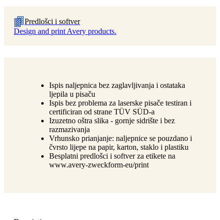
Predlošci i softver
Design and print Avery products.
Ispis naljepnica bez zaglavljivanja i ostataka
ljepila u pisaču
Ispis bez problema za laserske pisače testiran i
certificiran od strane TÜV SÜD-a
Izuzetno oštra slika - gornje sidrište i bez
razmazivanja
Vrhunsko prianjanje: naljepnice se pouzdano i
čvrsto lijepe na papir, karton, staklo i plastiku
Besplatni predlošci i softver za etikete na
www.avery-zweckform-eu/print