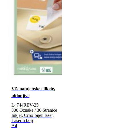
Višenamjenske etikete,
uklonjive
L4744REV-25
300 Oznake / 30 Stranice
Inkjet, Crno-bijeli laser,
Laser u boji
A4