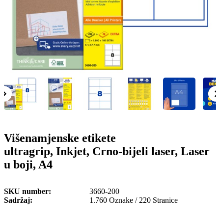
o
n
b
u
i
l
e
Višenamjenske etikete
ultragrip, Inkjet, Crno-bijeli laser, Laser
u boji, A4
SKU number
3660-200
Sadržaj
1.760 Oznake / 220 Stranice