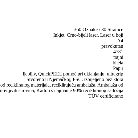
360 Oznake / 30 Stranice
Inkjet, Crno-bijeli laser, Laser u boji
A4
pravokutan
4781
trajni
bijela
Papir
ljepljiv, QuickPEEL pomoć pri uklanjanju, ultragrip
Stvoreno u Njemačkoj, FSC, izbijeljeno bez klora
d recikliranog materijala, reciklirajuća ambalaža, Ambalaža od
novljivih sirovina, Karton s najmanje 90% recikliranog sadržaja
TÜV certificirano