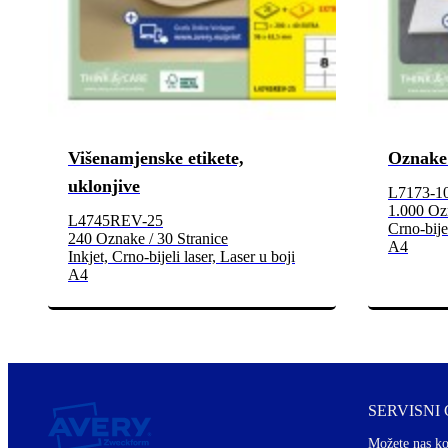
Višenamjenske etikete,
Oznake
uklonjive
L7173-1
1.000 Ozn
L4745REV-25
Crno-bijel
240 Oznake / 30 Stranice
A4
Inkjet, Crno-bijeli laser, Laser u boji
A4
SERVISNI
Možete nas ko