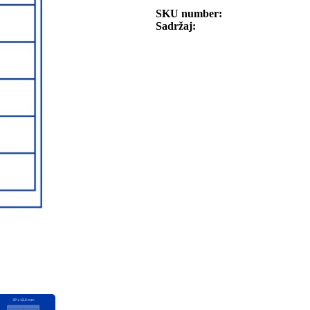
SKU number
Sadržaj