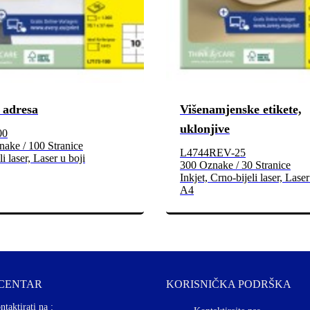
 adresa
Višenamjenske etikete,
uklonjive
00
ake / 100 Stranice
L4744REV-25
i laser, Laser u boji
300 Oznake / 30 Stranice
Inkjet, Crno-bijeli laser, Laser
A4
 CENTAR
KORISNIČKA PODRŠKA
ntaktirati na :