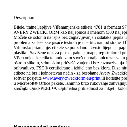
Description
Bijele, trajne ljepljive Višenamjenske etikete 4781 u formatu
AVERY ZWECKFORM kao naljepnica s imenom (300 naljepnic
Možete se osloniti na ispis bez zaglavljivanja i ostataka ljepila u
problema za laserske pisače testiran je i certificiran od stran
Vrhunsko prianjanje: etikete se pouzdano i čvrsto lijepe na papir,
plastiku. Savršene npr. za pisma, pakete, mape, registratore i pro
Višenamjenske etikete nude vam savršenu naljepnicu za svaku 
oštrom slikom, vrhunskim pričvršćivanjem i bez razmazivanja.
prihvatljivo, FSC® certificirano i izbijeljeno bez klora. Dizajnira
etikete na brz i jednostavan način - za besplatne Avery Zweckf
softver posjetite
www.avery-zweckform-eu/print
ili koristite p
u Microsoft® Office pakete. Iznimno brzo rukovanje zahvaljuju
značajki QuickPEEL™. Optimalna prikladnost za inkjet i kolor/
Recommended products