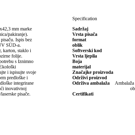
Specification
 97x42,3 mm marke
Sadržaj
a/pakiranje).
Vrsta pisača
 pisaču. Ispis bez
format
e TÜV SÜD-a.
oblik
 karton, staklo i
Softverski kod
zirne folije.
Vrsta ljepila
potrebu s Iznimno
Boja
 Ekološki
materijal
jte i ispisujte svoje
Značajke proizvoda
orm predloške i
Održivi proizvod
redloške integrirane
Održiva ambalaža
Ambalaža o
ći inovativnoj
ob
laserske pisače.
Certifikati