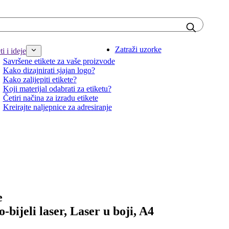
Zatraži uzorke
i i ideje
Savršene etikete za vaše proizvode
Kako dizajnirati sjajan logo?
Kako zalijepiti etikete?
Koji materijal odabrati za etiketu?
Četiri načina za izradu etikete
Kreirajte naljepnice za adresiranje
e
o-bijeli laser, Laser u boji, A4