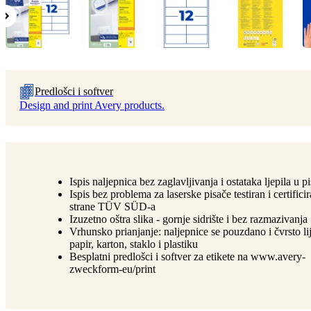
Predlošci i softver
Design and print Avery products.
Ispis naljepnica bez zaglavljivanja i ostataka ljepila u p
Ispis bez problema za laserske pisače testiran i certifici
strane TÜV SÜD-a
Izuzetno oštra slika - gornje sidrište i bez razmazivanja
Vrhunsko prianjanje: naljepnice se pouzdano i čvrsto li
papir, karton, staklo i plastiku
Besplatni predlošci i softver za etikete na www.avery-
zweckform-eu/print