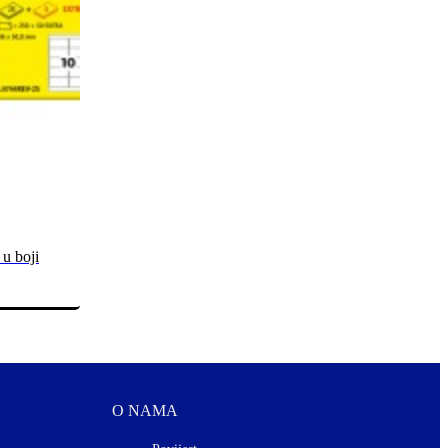
 u boji
O NAMA