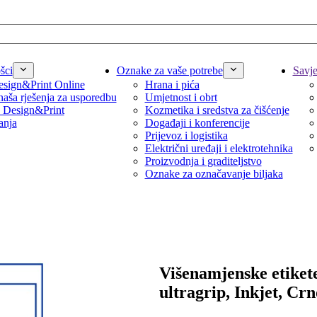
šci
Oznake za vaše potrebe
Savjet
sign&Print Online
Hrana i pića
naša rješenja za usporedbu
Umjetnost i obrt
 Design&Print
Kozmetika i sredstva za čišćenje
anja
Događaji i konferencije
Prijevoz i logistika
Električni uređaji i elektrotehnika
Proizvodnja i graditeljstvo
Oznake za označavanje biljaka
Višenamjenske etiket
ultragrip, Inkjet, Crn