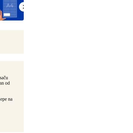
isaču
ran od
jepe na