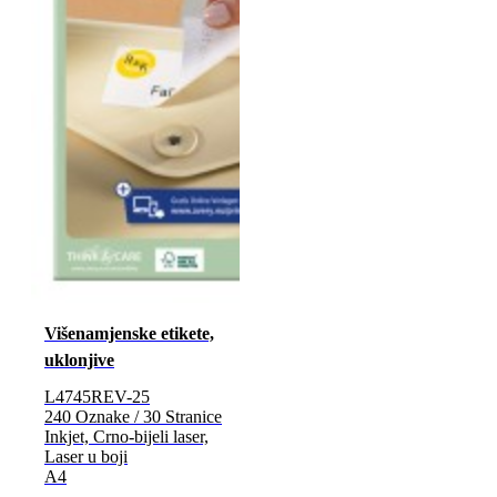
Višenamjenske etikete,
uklonjive
L4745REV-25
240 Oznake / 30 Stranice
Inkjet, Crno-bijeli laser,
Laser u boji
A4