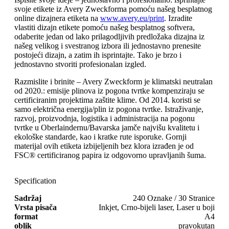
svoje etikete iz Avery Zweckforma pomoću našeg besplatnog
online dizajnera etiketa na
www.avery.eu/print
. Izradite
vlastiti dizajn etikete pomoću našeg besplatnog softvera,
odaberite jedan od lako prilagodljivih predložaka dizajna iz
našeg velikog i svestranog izbora ili jednostavno prenesite
postojeći dizajn, a zatim ih isprintajte. Tako je brzo i
jednostavno stvoriti profesionalan izgled.
Razmislite i brinite – Avery Zweckform je klimatski neutralan
od 2020.: emisije plinova iz pogona tvrtke kompenziraju se
certificiranim projektima zaštite klime. Od 2014. koristi se
samo električna energija/plin iz pogona tvrtke. Istraživanje,
razvoj, proizvodnja, logistika i administracija na pogonu
tvrtke u Oberlaindernu/Bavarska jamče najvišu kvalitetu i
ekološke standarde, kao i kratke rute isporuke. Gornji
materijal ovih etiketa izbijeljenih bez klora izrađen je od
FSC® certificiranog papira iz odgovorno upravljanih šuma.
Specification
Sadržaj
240 Oznake / 30 Stranice
Vrsta pisača
Inkjet, Crno-bijeli laser, Laser u boji
format
A4
oblik
pravokutan