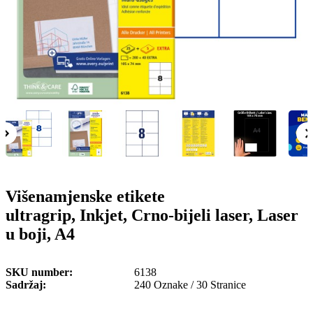
o
n
b
u
i
l
e
Višenamjenske etikete
ultragrip, Inkjet, Crno-bijeli laser, Laser
u boji, A4
SKU number
6138
Sadržaj
240 Oznake / 30 Stranice