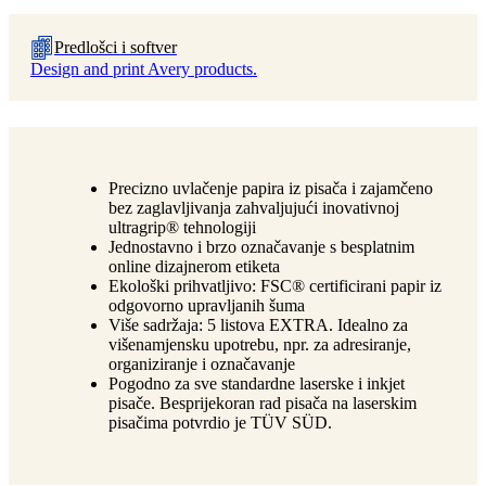
Predlošci i softver
Design and print Avery products.
Precizno uvlačenje papira iz pisača i zajamčeno
bez zaglavljivanja zahvaljujući inovativnoj
ultragrip® tehnologiji
Jednostavno i brzo označavanje s besplatnim
online dizajnerom etiketa
Ekološki prihvatljivo: FSC® certificirani papir iz
odgovorno upravljanih šuma
Više sadržaja: 5 listova EXTRA. Idealno za
višenamjensku upotrebu, npr. za adresiranje,
organiziranje i označavanje
Pogodno za sve standardne laserske i inkjet
pisače. Besprijekoran rad pisača na laserskim
pisačima potvrdio je TÜV SÜD.