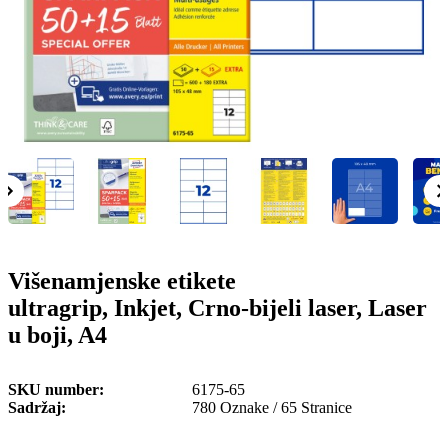
o
n
b
u
i
l
e
Višenamjenske etikete
ultragrip, Inkjet, Crno-bijeli laser, Laser
u boji, A4
SKU number
6175-65
Sadržaj
780 Oznake / 65 Stranice