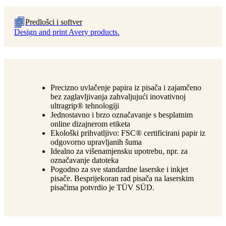
Predlošci i softver
Design and print Avery products.
Precizno uvlačenje papira iz pisača i zajamčeno
bez zaglavljivanja zahvaljujući inovativnoj
ultragrip® tehnologiji
Jednostavno i brzo označavanje s besplatnim
online dizajnerom etiketa
Ekološki prihvatljivo: FSC® certificirani papir iz
odgovorno upravljanih šuma
Idealno za višenamjensku upotrebu, npr. za
označavanje datoteka
Pogodno za sve standardne laserske i inkjet
pisače. Besprijekoran rad pisača na laserskim
pisačima potvrdio je TÜV SÜD.