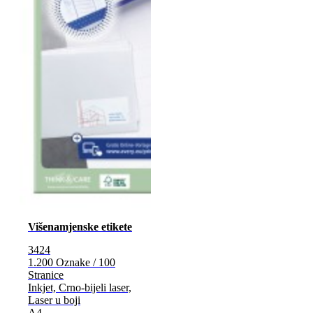
Višenamjenske etikete
3424
1.200 Oznake / 100
Stranice
Inkjet, Crno-bijeli laser,
Laser u boji
A4