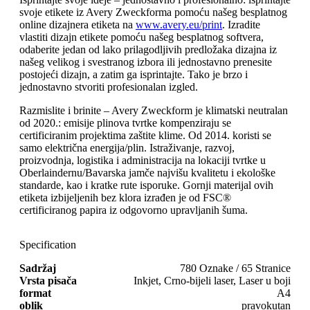
svoje etikete iz Avery Zweckforma pomoću našeg besplatnog
online dizajnera etiketa na
www.avery.eu/print
. Izradite
vlastiti dizajn etikete pomoću našeg besplatnog softvera,
odaberite jedan od lako prilagodljivih predložaka dizajna iz
našeg velikog i svestranog izbora ili jednostavno prenesite
postojeći dizajn, a zatim ga isprintajte. Tako je brzo i
jednostavno stvoriti profesionalan izgled.
Razmislite i brinite – Avery Zweckform je klimatski neutralan
od 2020.: emisije plinova tvrtke kompenziraju se
certificiranim projektima zaštite klime. Od 2014. koristi se
samo električna energija/plin. Istraživanje, razvoj,
proizvodnja, logistika i administracija na lokaciji tvrtke u
Oberlaindernu/Bavarska jamče najvišu kvalitetu i ekološke
standarde, kao i kratke rute isporuke. Gornji materijal ovih
etiketa izbijeljenih bez klora izrađen je od FSC®
certificiranog papira iz odgovorno upravljanih šuma.
Specification
Sadržaj
780 Oznake / 65 Stranice
Vrsta pisača
Inkjet, Crno-bijeli laser, Laser u boji
format
A4
oblik
pravokutan