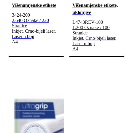
Višenamjenske etikete
Višenamjenske etikete,
uklonjive
3424-200
2.640 Oznake / 220
L4743REV-100
Stranice
1.200 Oznake / 100
Inkjet, Crno-bijeli laser,
Stranice
Laser u boji
Inkjet, Crno-bijeli laser,
A4
Laser u boji
A4