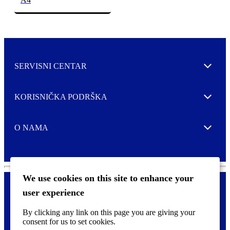
SERVISNI CENTAR
Expand
KORISNIČKA PODRŠKA
Expand
O NAMA
Expand
We use cookies on this site to enhance your
user experience
Kontaktirajte nas
F
By clicking any link on this page you are giving your
Pravne i tzv. Cookie obavijesti
o
consent for us to set cookies.
o