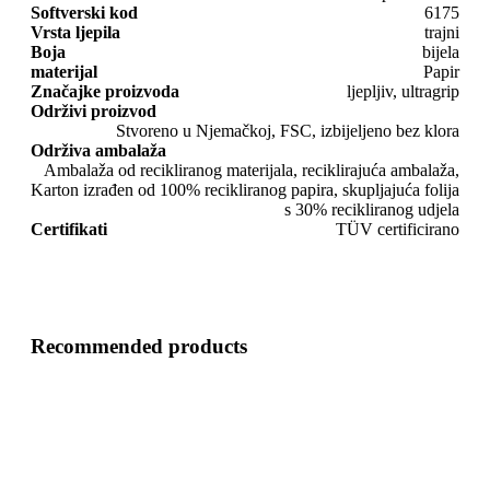
Softverski kod
6175
Vrsta ljepila
trajni
Boja
bijela
materijal
Papir
Značajke proizvoda
ljepljiv, ultragrip
Održivi proizvod
Stvoreno u Njemačkoj, FSC, izbijeljeno bez klora
Održiva ambalaža
Ambalaža od recikliranog materijala, reciklirajuća ambalaža,
Karton izrađen od 100% recikliranog papira, skupljajuća folija
s 30% recikliranog udjela
Certifikati
TÜV certificirano
Recommended products