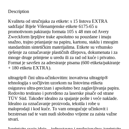
Description
Kvaliteta od stručnjaka za etikete: s 15 listova EXTRA
sadržaja! Bijele Višenamjenske etikete 6175-65 u
promotivnom pakiranju formata 105 x 48 mm od Avery
Zweckform ljepljive trake apsolutno su pouzdane i imaju
snažno, trajno prianjanje na papiru, kartonu, staklu i mnogim
standardnim sintetičkim materijalima. Etikete su vrhunsko
rješenje za označavanje plastičnih džepova, dokumenata i za
mnoge druge primjene u uredu ili za rad od kuće i privatno.
Format je savršen za adresiranje pisama (600 etiketa/pakiranje
+ 180 etiketa EXTRA).
ultragrip® čini ultra-učinkovitim: inovativna ultragrip®
tehnologija s uočljivim uzorkom na listovima etiketa
osigurava ultra-precizan i apsolutno bez zaglavljivanja papira.
Redovito testirano i potvrđeno za laserske pisače od strane
TÜV Süd. Također idealno za spajanje pošte i veće naklade.
Idealno za označavanje proizvoda, tekstila i robe u
maloprodaji i kod kuće. To vam omogućuje učinkovit i
bezstresan rad te vam nudi slobodno vrijeme za zaista važne
stvari.
Isprintajte svoje ideje – jednostavno i profesionalno: isprintajte