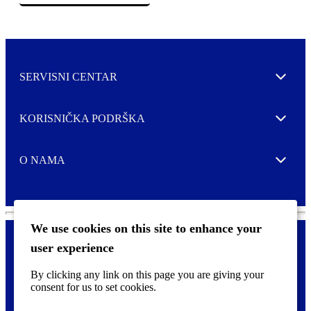
SERVISNI CENTAR
Expand
KORISNIČKA PODRŠKA
Expand
O NAMA
Expand
We use cookies on this site to enhance your
user experience
Kontaktirajte nas
F
By clicking any link on this page you are giving your
Pravne i tzv. Cookie obavijesti
o
consent for us to set cookies.
o
t
©
2026 CCL Industries Inc., Toronto (Canada). Sva prava zadržana.