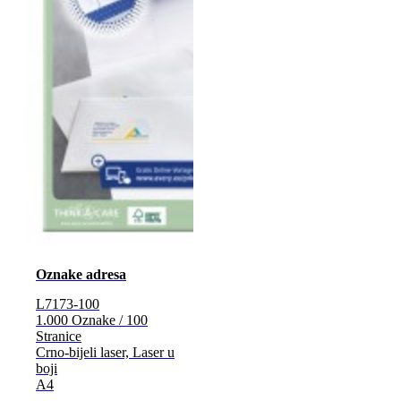
Oznake adresa
L7173-100
1.000 Oznake / 100
Stranice
Crno-bijeli laser, Laser u
boji
A4