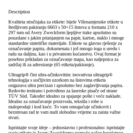
Description
Kvaliteta stručnjaka za etikete: bijele Višenamjenske etikete u
štedljivom pakiranju 6603 s 50+15 listova u formatu 210 x
297 mm od Avery Zweckform ljepljive trake apsolutno su
pouzdane s jakim prianjanjem na papir, karton, staklo i mnoge
standardne sintetičke materijale. Etikete su glavno rješenje za
označavanje papira, dokumenata i još mnogo toga u uredu i
radu na daljinu, kao i u privatnom kućanstvu. Ovaj format je
posebno prikladan za označavanje mapa, kao naljepnica za
sadržaj ili za adresiranje (65 etiketa/pakiranje).
Ultragrip® čini ultra-učinkovitim: inovativna ultragrip®
tehnologija s uočljivim uzorkom na listovima etiketa
osigurava ultra precizan i apsolutno bez zaglavljivanja papira.
Redovito testirano i potvrđeno za laserske pisače od strane
TÜV Süd. Također idealno za spajanje pošte i veće naklade.
Idealno za označavanje proizvoda, tekstila i robe u
maloprodaji i kod kuće. To vam omogućuje učinkovit i
bezstresan rad te vam nudi slobodno vrijeme za zaista važne
stvari.
Isprintajte svoje ideje – jednostavno i profesionalno: isprintajte
svoje etikete iz Avery Zweckforma pomoću našeg besplatnog