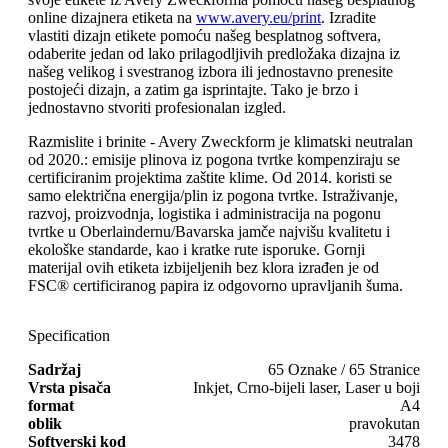
online dizajnera etiketa na
www.avery.eu/print
. Izradite
vlastiti dizajn etikete pomoću našeg besplatnog softvera,
odaberite jedan od lako prilagodljivih predložaka dizajna iz
našeg velikog i svestranog izbora ili jednostavno prenesite
postojeći dizajn, a zatim ga isprintajte. Tako je brzo i
jednostavno stvoriti profesionalan izgled.
Razmislite i brinite - Avery Zweckform je klimatski neutralan
od 2020.: emisije plinova iz pogona tvrtke kompenziraju se
certificiranim projektima zaštite klime. Od 2014. koristi se
samo električna energija/plin iz pogona tvrtke. Istraživanje,
razvoj, proizvodnja, logistika i administracija na pogonu
tvrtke u Oberlaindernu/Bavarska jamče najvišu kvalitetu i
ekološke standarde, kao i kratke rute isporuke. Gornji
materijal ovih etiketa izbijeljenih bez klora izrađen je od
FSC® certificiranog papira iz odgovorno upravljanih šuma.
Specification
Sadržaj
65 Oznake / 65 Stranice
Vrsta pisača
Inkjet, Crno-bijeli laser, Laser u boji
format
A4
oblik
pravokutan
Softverski kod
3478