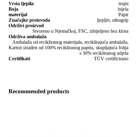
Vrsta ljepila
trajni
Boja
bijela
materijal
Papir
Značajke proizvoda
ljepljiv, ultragrip
Održivi proizvod
Stvoreno u Njemačkoj, FSC, izbijeljeno bez klora
Održiva ambalaža
Ambalaža od recikliranog materijala, reciklirajuća ambalaža,
Karton izrađen od 100% recikliranog papira, skupljajuća folija
s 30% recikliranog udjela
Certifikati
TÜV certificirano
Recommended products