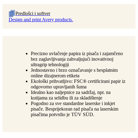
Predlošci i softver
Design and print Avery products.
Precizno uvlačenje papira iz pisača i zajamčeno
bez zaglavljivanja zahvaljujući inovativnoj
ultragrip tehnologiji
Jednostavno i brzo označavanje s besplatnim
online dizajnerom etiketa
Ekološki prihvatljivo: FSC® certificirani papir iz
odgovorno upravljanih šuma
Idealno kao naljepnice za sadržaj, npr. na
kutijama za selidbu ili za skladištenje
Pogodno za sve standardne laserske i inkjet
pisače. Besprijekoran rad pisača na laserskim
pisačima potvrdio je TÜV SÜD.