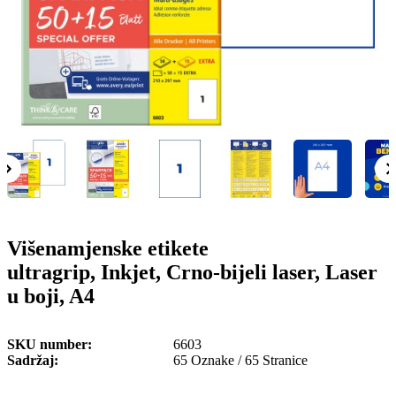
o
n
b
u
i
l
e
Višenamjenske etikete
ultragrip, Inkjet, Crno-bijeli laser, Laser
u boji, A4
SKU number
6603
Sadržaj
65 Oznake / 65 Stranice