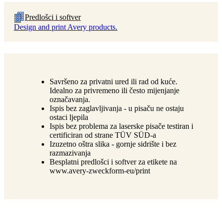
Predlošci i softver
Design and print Avery products.
Savršeno za privatni ured ili rad od kuće.
Idealno za privremeno ili često mijenjanje
označavanja.
Ispis bez zaglavljivanja - u pisaču ne ostaju
ostaci ljepila
Ispis bez problema za laserske pisače testiran i
certificiran od strane TÜV SÜD-a
Izuzetno oštra slika - gornje sidrište i bez
razmazivanja
Besplatni predlošci i softver za etikete na
www.avery-zweckform-eu/print