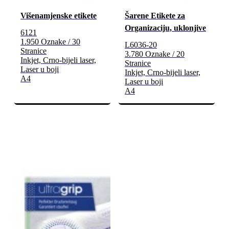
Višenamjenske etikete
Šarene Etikete za
Organizaciju, uklonjive
6121
1.950 Oznake / 30
L6036-20
Stranice
3.780 Oznake / 20
Inkjet, Crno-bijeli laser,
Stranice
Laser u boji
Inkjet, Crno-bijeli laser,
A4
Laser u boji
A4