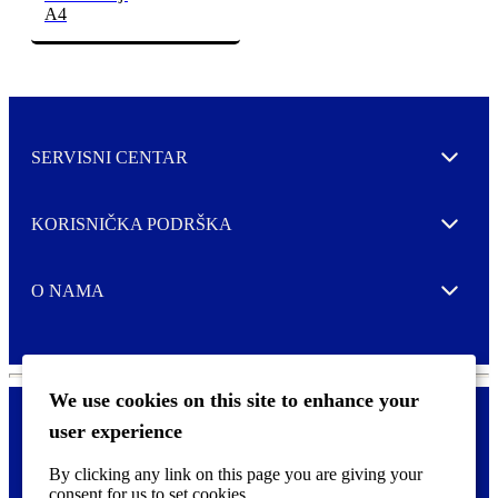
A4
SERVISNI CENTAR
Expand
KORISNIČKA PODRŠKA
Expand
O NAMA
Expand
We use cookies on this site to enhance your
user experience
Kontaktirajte nas
F
By clicking any link on this page you are giving your
Pravne i tzv. Cookie obavijesti
o
consent for us to set cookies.
o