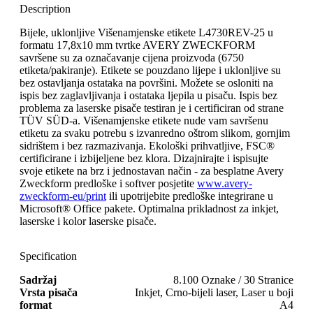
Description
Bijele, uklonljive Višenamjenske etikete L4730REV-25 u
formatu 17,8x10 mm tvrtke AVERY ZWECKFORM
savršene su za označavanje cijena proizvoda (6750
etiketa/pakiranje). Etikete se pouzdano lijepe i uklonljive su
bez ostavljanja ostataka na površini. Možete se osloniti na
ispis bez zaglavljivanja i ostataka ljepila u pisaču. Ispis bez
problema za laserske pisače testiran je i certificiran od strane
TÜV SÜD-a. Višenamjenske etikete nude vam savršenu
etiketu za svaku potrebu s izvanredno oštrom slikom, gornjim
sidrištem i bez razmazivanja. Ekološki prihvatljive, FSC®
certificirane i izbijeljene bez klora. Dizajnirajte i ispisujte
svoje etikete na brz i jednostavan način - za besplatne Avery
Zweckform predloške i softver posjetite
www.avery-
zweckform-eu/print
ili upotrijebite predloške integrirane u
Microsoft® Office pakete. Optimalna prikladnost za inkjet,
laserske i kolor laserske pisače.
Specification
Sadržaj
8.100 Oznake / 30 Stranice
Vrsta pisača
Inkjet, Crno-bijeli laser, Laser u boji
format
A4