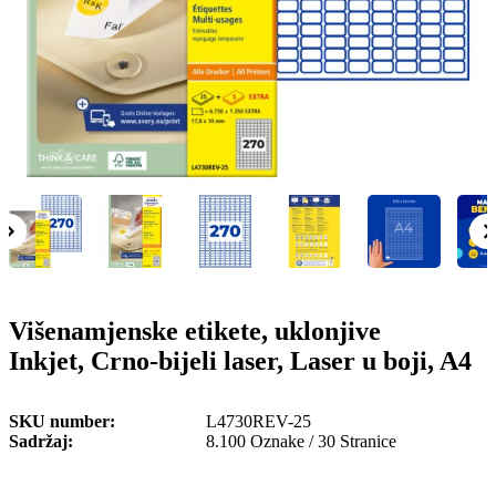
o
n
b
u
i
l
e
Višenamjenske etikete, uklonjive
Inkjet, Crno-bijeli laser, Laser u boji, A4
SKU number
L4730REV-25
Sadržaj
8.100 Oznake / 30 Stranice