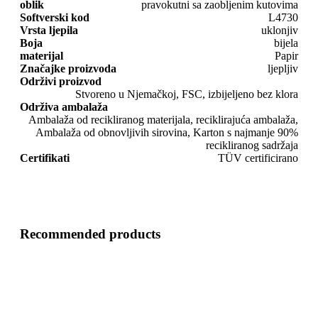
oblik
pravokutni sa zaobljenim kutovima
Softverski kod
L4730
Vrsta ljepila
uklonjiv
Boja
bijela
materijal
Papir
Značajke proizvoda
ljepljiv
Održivi proizvod
Stvoreno u Njemačkoj, FSC, izbijeljeno bez klora
Održiva ambalaža
Ambalaža od recikliranog materijala, reciklirajuća ambalaža,
Ambalaža od obnovljivih sirovina, Karton s najmanje 90%
recikliranog sadržaja
Certifikati
TÜV certificirano
Recommended products