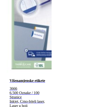
Višenamjenske etikete
3666
6.500 Oznake / 100
Stranice
Inkjet, Crno-bijeli laser,
Laser u boji