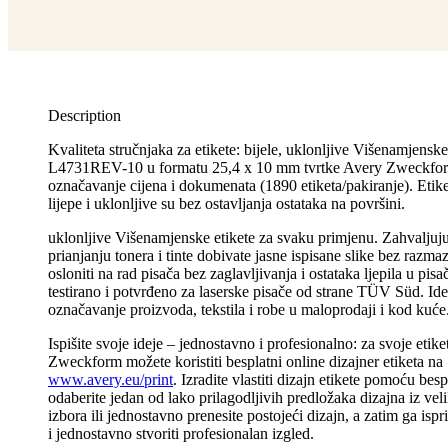
Description
Kvaliteta stručnjaka za etikete: bijele, uklonljive Višenamjenske
L4731REV-10 u formatu 25,4 x 10 mm tvrtke Avery Zweckfor
označavanje cijena i dokumenata (1890 etiketa/pakiranje). Etik
lijepe i uklonljive su bez ostavljanja ostataka na površini.
uklonljive Višenamjenske etikete za svaku primjenu. Zahvaljuj
prianjanju tonera i tinte dobivate jasne ispisane slike bez razm
osloniti na rad pisača bez zaglavljivanja i ostataka ljepila u pis
testirano i potvrđeno za laserske pisače od strane TÜV Süd. Id
označavanje proizvoda, tekstila i robe u maloprodaji i kod kuće
Ispišite svoje ideje – jednostavno i profesionalno: za svoje etik
Zweckform možete koristiti besplatni online dizajner etiketa na
www.avery.eu/print
. Izradite vlastiti dizajn etikete pomoću bes
odaberite jedan od lako prilagodljivih predložaka dizajna iz vel
izbora ili jednostavno prenesite postojeći dizajn, a zatim ga ispri
i jednostavno stvoriti profesionalan izgled.