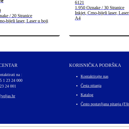
ve
6121
1.950 Oznake / 30 Stranice
0
Inkjet, Crno-bijeli laser, Laser
ake / 20 Stranice
A4
no-bijeli laser, Laser u boji
 CENTAR
KORISNIČKA PODRŠKA
ntaktirati na :
Kontaktirajte nas
5 1 23 24 000
Česta pitanja
 23 24 001
Katalog
@veljas.hr
Često postavljana pitanja (F