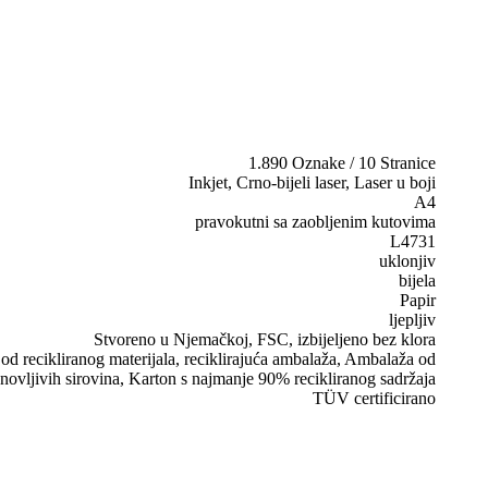
1.890 Oznake / 10 Stranice
Inkjet, Crno-bijeli laser, Laser u boji
A4
pravokutni sa zaobljenim kutovima
L4731
uklonjiv
bijela
Papir
ljepljiv
Stvoreno u Njemačkoj, FSC, izbijeljeno bez klora
d recikliranog materijala, reciklirajuća ambalaža, Ambalaža od
novljivih sirovina, Karton s najmanje 90% recikliranog sadržaja
TÜV certificirano