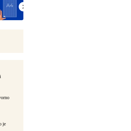
i
ovorno
o je