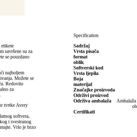
Specification
 etikete
Sadržaj
m savršene su za
Vrsta pisača
ete se pouzdano
format
oblik
Softverski kod
ući najboljem
Vrsta ljepila
azivanja. Možete se
Boja
aču. Redovito
materijal
ealno za
Značajke proizvoda
.
Održivi proizvod
Održiva ambalaža
Ambalaža o
ete tvrtke Avery
ob
Certifikati
platnog softvera,
ikog i svestranog
ntajte. Vrlo je brzo