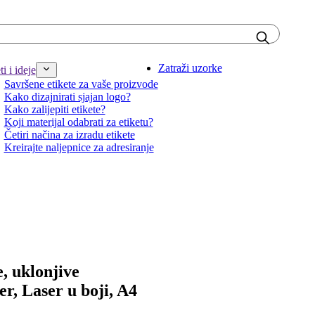
Zatraži uzorke
i i ideje
Savršene etikete za vaše proizvode
Kako dizajnirati sjajan logo?
Kako zalijepiti etikete?
Koji materijal odabrati za etiketu?
Četiri načina za izradu etikete
Kreirajte naljepnice za adresiranje
, uklonjive
ser, Laser u boji, A4