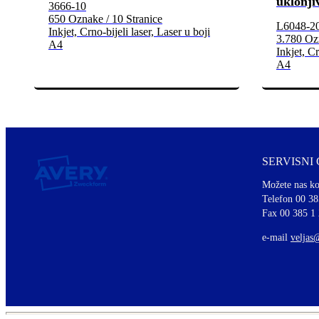
uklonji
3666-10
650 Oznake / 10 Stranice
L6048-2
Inkjet, Crno-bijeli laser, Laser u boji
3.780 Ozn
A4
Inkjet, Cr
A4
SERVISNI
Možete nas ko
Telefon 00 38
Fax 00 385 1
e-mail
veljas