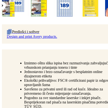
Predlošci i softver
Design and print Avery products.
Iznimno oštra slika ispisa bez razmazivanja zahvaljujuć
vrhunskom prianjanju tonera i tinte
Jednostavno i brzo označavanje s besplatnim online
dizajnerom etiketa
Ekološki prihvatljivo: FSC® certificirani papir iz odg
upravljanih šuma
Savršeno za privatni ured ili rad od kuće. Idealno za
privremeno ili često mijenjanje označavanja.
Pogodno za sve standardne laserske i inkjet pisače.
Besprijekoran rad pisača na laserskim pisačima potvrdi
TÜV SÜD.