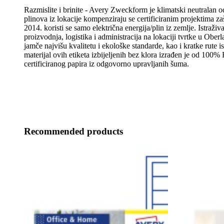
Razmislite i brinite - Avery Zweckform je klimatski neutralan o
plinova iz lokacije kompenziraju se certificiranim projektima za
2014. koristi se samo električna energija/plin iz zemlje. Istraživa
proizvodnja, logistika i administracija na lokaciji tvrtke u Obe
jamče najvišu kvalitetu i ekološke standarde, kao i kratke rute 
materijal ovih etiketa izbijeljenih bez klora izrađen je od 100
certificiranog papira iz odgovorno upravljanih šuma.
Recommended products