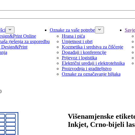
šci
Oznake za vaše potrebe
Savjet
sign&Print Online
Hrana i pića
naša rješenja za usporedbu
Umjetnost i obrt
 Design&Print
Kozmetika i sredstva za čišćenje
anja
Događaji i konferencije
Prijevoz i logistika
Električni uređaji i elektrotehnika
Proizvodnja i graditeljstvo
Oznake za označavanje biljaka
0
Višenamjenske etikete
Inkjet, Crno-bijeli la