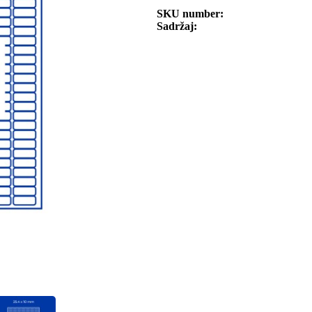
SKU number
Sadržaj