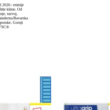
d 2020.: emisije
štite klime. Od
nje, razvoj,
rlaindernu/Bavarska
isporuke. Gornji
% FSC®