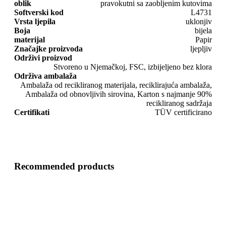
oblik
pravokutni sa zaobljenim kutovima
Softverski kod
L4731
Vrsta ljepila
uklonjiv
Boja
bijela
materijal
Papir
Značajke proizvoda
ljepljiv
Održivi proizvod
Stvoreno u Njemačkoj, FSC, izbijeljeno bez klora
Održiva ambalaža
Ambalaža od recikliranog materijala, reciklirajuća ambalaža,
Ambalaža od obnovljivih sirovina, Karton s najmanje 90%
recikliranog sadržaja
Certifikati
TÜV certificirano
Recommended products