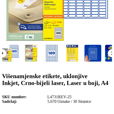
o
n
b
u
i
l
e
Višenamjenske etikete, uklonjive
Inkjet, Crno-bijeli laser, Laser u boji, A4
SKU number
L4731REV-25
Sadržaj
5.670 Oznake / 30 Stranice