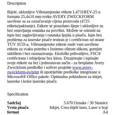
Description
Bijele, uklonljive Višenamjenske etikete L4731REV-25 u
formatu 25,4x10 mm tvrtke AVERY ZWECKFORM
savršene su za označavanje cijena proizvoda (4725
etiketa/pakiranje). Etikete se pouzdano lijepe i uklonljive su
bez ostavljanja ostataka na površini. Možete se osloniti na
ispis bez zaglavljivanja i ostataka ljepila u pisaču. Ispis bez
problema za laserske pisače testiran je i certificiran od strane
TÜV SÜD-a. Višenamjenske etikete nude vam savršenu
etiketu za svaku potrebu s Iznimno oštrom slikom, gornjim
sidrištem i bez razmazivanja. Ekološki prihvatljive, FSC®
certificirane i izbijeljene bez klora. Dizajnirajte i ispisujte
svoje etikete na brz i jednostavan način - za besplatne Avery
Zweckform predloške i softver posjetite
www.avery-
zweckform-eu/print
ili upotrijebite predloške integrirane u
Microsoft® Office pakete. Optimalna prikladnost za inkjet,
laserske i kolor laserske pisače.
Specification
Sadržaj
5.670 Oznake / 30 Stranice
Vrsta pisača
Inkjet, Crno-bijeli laser, Laser u boji
format
A4