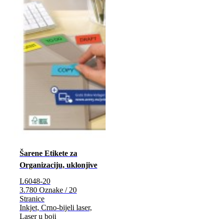
Šarene Etikete za
Organizaciju, uklonjive
L6048-20
3.780 Oznake / 20
Stranice
Inkjet, Crno-bijeli laser,
Laser u boji