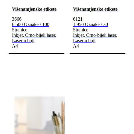
Višenamjenske etikete
Višenamjenske etikete
3666
6121
6.500 Oznake / 100
1.950 Oznake / 30
Stranice
Stranice
Inkjet, Crno-bijeli laser,
Inkjet, Crno-bijeli laser,
Laser u boji
Laser u boji
A4
A4