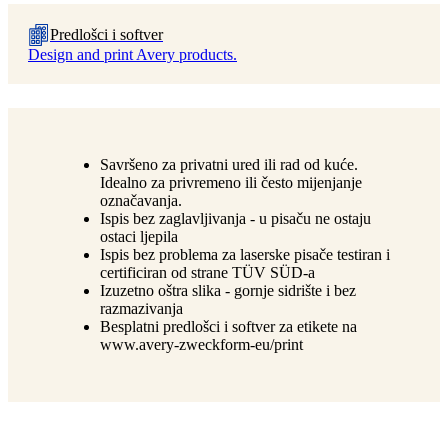
Predlošci i softver
Design and print Avery products.
Savršeno za privatni ured ili rad od kuće.
Idealno za privremeno ili često mijenjanje
označavanja.
Ispis bez zaglavljivanja - u pisaču ne ostaju
ostaci ljepila
Ispis bez problema za laserske pisače testiran i
certificiran od strane TÜV SÜD-a
Izuzetno oštra slika - gornje sidrište i bez
razmazivanja
Besplatni predlošci i softver za etikete na
www.avery-zweckform-eu/print