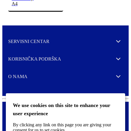
A4
SERVISNI CENTAR
Expand
KORISNIČKA PODRŠKA
Expand
O NAMA
Expand
We use cookies on this site to enhance your
user experience
Kontaktirajte nas
F
By clicking any link on this page you are giving your
Pravne i tzv. Cookie obavijesti
o
consent for us to set cookies.
o