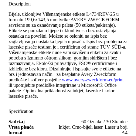
Description
Bijele, uklonljive Višenamjenske etikete L4734REV-25 u
formatu 199,6x143,5 mm tvrtke AVERY ZWECKFORM
savršene su za označavanje paleta (50 etiketa/pakiranje).
Etikete se pouzdano lijepe i uklonljive su bez ostavljanja
ostataka na površini. Možete se osloniti na ispis bez
zaglavljivanja i ostataka ljepila u pisaču. Ispis bez problema za
laserske pisače testiran je i certificiran od strane TÜV SÜD-a.
Višenamjenske etikete nude vam savršenu etiketu za svaku
potrebu s Iznimno oštrom slikom, gornjim sidrištem i bez
razmazivanja. Ekološki prihvatljive, FSC® certificirane i
izbijeljene bez klora. Dizajnirajte i ispisujte svoje etikete na
brz i jednostavan način - za besplatne Avery Zweckform
predloške i softver posjetite
www.avery-zweckform-eu/print
ili upotrijebite predloške integrirane u Microsoft® Office
pakete. Optimalna prikladnost za inkjet, laserske i kolor
laserske pisače.
Specification
Sadržaj
60 Oznake / 30 Stranice
Vrsta pisača
Inkjet, Crno-bijeli laser, Laser u boji
format
A4