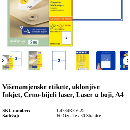
o
n
b
u
i
l
e
Višenamjenske etikete, uklonjive
Inkjet, Crno-bijeli laser, Laser u boji, A4
SKU number
L4734REV-25
Sadržaj
60 Oznake / 30 Stranice