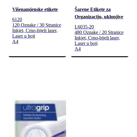
Višenamjenske etikete
Šarene Etikete za
Organizaciju, uklonjive
6120
120 Oznake / 30 Stranice
L6035-20
Inkjet, Crno-bijeli laser,
480 Oznake / 20 Stranice
Laser u boji
Inkjet, Crno-bijeli laser,
A4
Laser u boji
A4