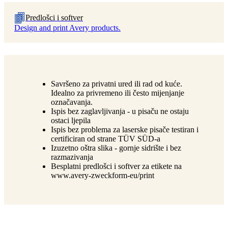
Predlošci i softver
Design and print Avery products.
Savršeno za privatni ured ili rad od kuće.
Idealno za privremeno ili često mijenjanje
označavanja.
Ispis bez zaglavljivanja - u pisaču ne ostaju
ostaci ljepila
Ispis bez problema za laserske pisače testiran i
certificiran od strane TÜV SÜD-a
Izuzetno oštra slika - gornje sidrište i bez
razmazivanja
Besplatni predlošci i softver za etikete na
www.avery-zweckform-eu/print