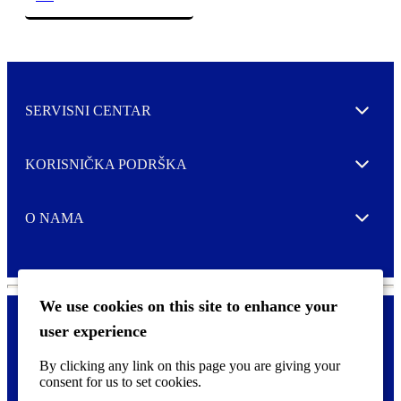
SERVISNI CENTAR
Expand
KORISNIČKA PODRŠKA
Expand
O NAMA
Expand
We use cookies on this site to enhance your
user experience
Kontaktirajte nas
F
By clicking any link on this page you are giving your
Pravne i tzv. Cookie obavijesti
o
consent for us to set cookies.
o
t