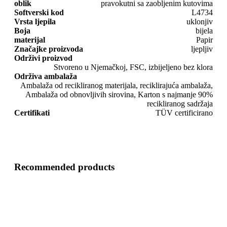
oblik
pravokutni sa zaobljenim kutovima
Softverski kod
L4734
Vrsta ljepila
uklonjiv
Boja
bijela
materijal
Papir
Značajke proizvoda
ljepljiv
Održivi proizvod
Stvoreno u Njemačkoj, FSC, izbijeljeno bez klora
Održiva ambalaža
Ambalaža od recikliranog materijala, reciklirajuća ambalaža,
Ambalaža od obnovljivih sirovina, Karton s najmanje 90%
recikliranog sadržaja
Certifikati
TÜV certificirano
Recommended products