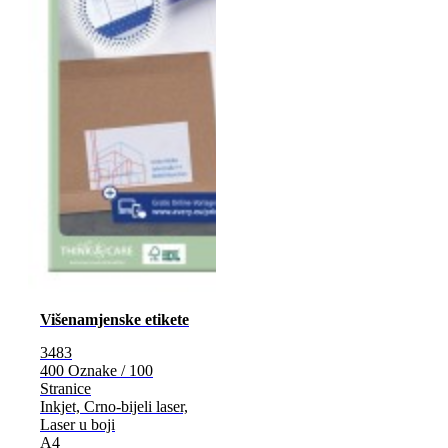
Višenamjenske etikete
3483
400 Oznake / 100
Stranice
Inkjet, Crno-bijeli laser,
Laser u boji
A4