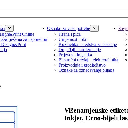
šci
Oznake za vaše potrebe
Savjet
sign&Print Online
Hrana i pića
naša rješenja za usporedbu
Umjetnost i obrt
 Design&Print
Kozmetika i sredstva za čišćenje
anja
Događaji i konferencije
Prijevoz i logistika
Električni uređaji i elektrotehnika
Proizvodnja i graditeljstvo
Oznake za označavanje biljaka
5
Višenamjenske etikete
Inkjet, Crno-bijeli la