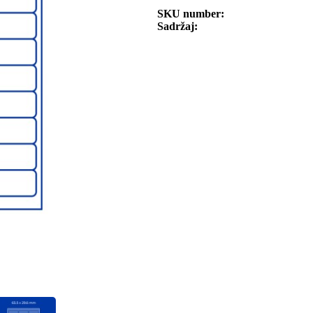
SKU number
Sadržaj