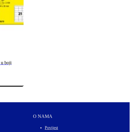
 u boji
O NAMA
Povijest