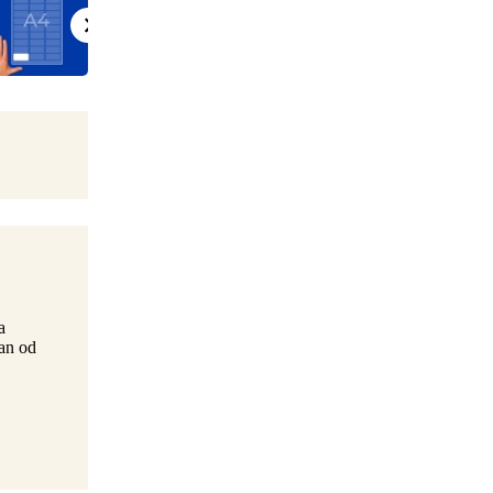
a
ran od