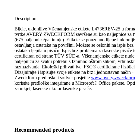
Description
Bijele, uklonljive Višenamjenske etikete L4736REV-25 u for
tvrtke AVERY ZWECKFORM savršene su kao naljepnice za tvrt
(675 naljepnica/pakiranje). Etikete se pouzdano lijepe i uklonlj
ostavljanja ostataka na površini. Možete se osloniti na ispis bez 
ostataka ljepila u pisaču. Ispis bez problema za laserske pisače te
certificiran od strane TÜV SÜD-a. Višenamjenske etikete nud
naljepnicu za svaku potrebu s Iznimno oštrom slikom, vrhunski
razmazivanja. Ekološki prihvatljive, FSC® certificirane i izbijel
Dizajnirajte i ispisujte svoje etikete na brz i jednostavan način 
Zweckform predloške i softver posjetite
www.avery-zweckform-
koristite predloške integrirane u Microsoft® Office pakete. Opt
za inkjet, laserske i kolor laserske pisače.
Recommended products