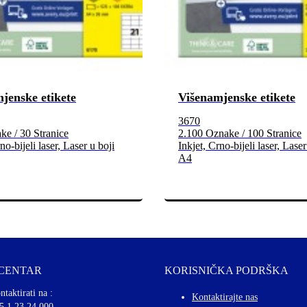
jenske etikete
Višenamjenske etikete
3670
e / 30 Stranice
2.100 Oznake / 100 Stranice
no-bijeli laser, Laser u boji
Inkjet, Crno-bijeli laser, Laser
A4
 CENTAR
KORISNIČKA PODRŠKA
ntaktirati na :
Kontaktirajte nas
5 1 23 24 000