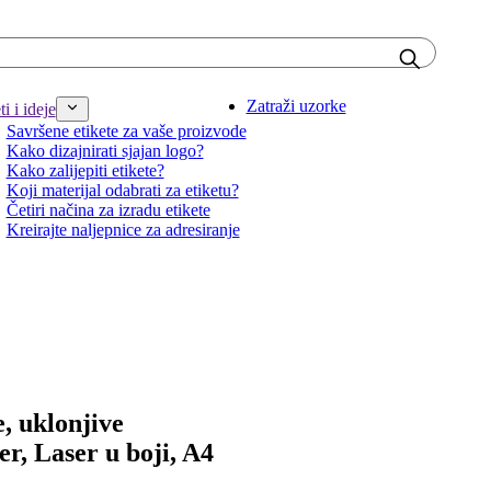
Zatraži uzorke
i i ideje
Savršene etikete za vaše proizvode
Kako dizajnirati sjajan logo?
Kako zalijepiti etikete?
Koji materijal odabrati za etiketu?
Četiri načina za izradu etikete
Kreirajte naljepnice za adresiranje
, uklonjive
ser, Laser u boji, A4