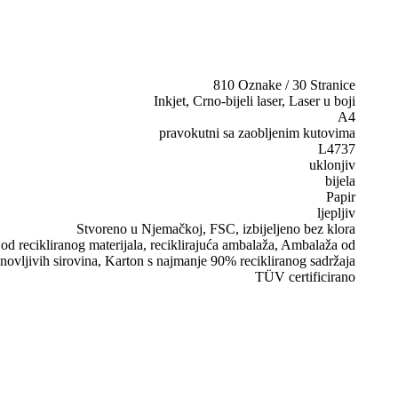
810 Oznake / 30 Stranice
Inkjet, Crno-bijeli laser, Laser u boji
A4
pravokutni sa zaobljenim kutovima
L4737
uklonjiv
bijela
Papir
ljepljiv
Stvoreno u Njemačkoj, FSC, izbijeljeno bez klora
d recikliranog materijala, reciklirajuća ambalaža, Ambalaža od
novljivih sirovina, Karton s najmanje 90% recikliranog sadržaja
TÜV certificirano