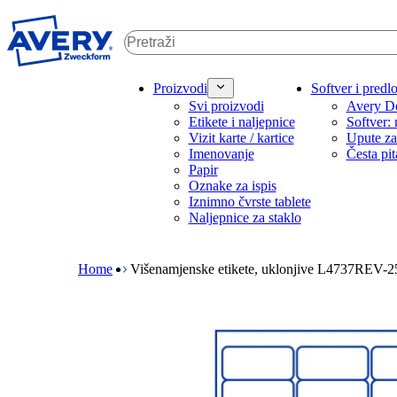
P
r
e
s
k
M
Proizvodi
Softver i predlo
o
a
Svi proizvodi
Avery De
č
i
Etikete i naljepnice
Softver: 
i
n
Vizit karte / kartice
Upute za
n
n
Imenovanje
Česta pit
a
a
Papir
g
v
Oznake za ispis
l
i
Iznimno čvrste tablete
a
g
Naljepnice za staklo
v
a
B
n
t
r
i
i
e
Home
Višenamjenske etikete, uklonjive L4737REV-2
s
o
a
a
n
d
d
m
c
r
e
r
ž
g
u
a
a
m
j
m
b
e