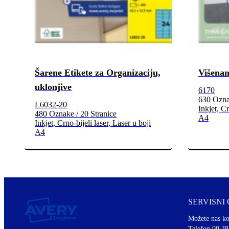
Šarene Etikete za Organizaciju,
Višenam
uklonjive
6170
630 Oznak
L6032-20
Inkjet, Cr
480 Oznake / 20 Stranice
A4
Inkjet, Crno-bijeli laser, Laser u boji
A4
SERVISNI
Možete nas ko
Telefon 00 38