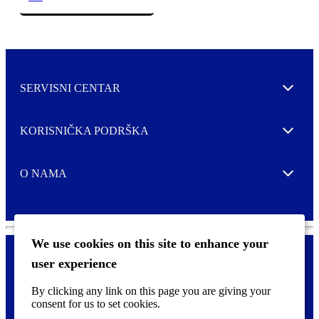
SERVISNI CENTAR
Expand
KORISNIČKA PODRŠKA
Expand
O NAMA
Expand
We use cookies on this site to enhance your
user experience
Kontaktirajte nas
F
By clicking any link on this page you are giving your
Pravne i tzv. Cookie obavijesti
o
consent for us to set cookies.
o
t