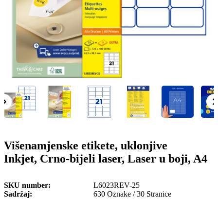
o
n
b
u
i
l
e
Višenamjenske etikete, uklonjive
Inkjet, Crno-bijeli laser, Laser u boji, A4
SKU number
L6023REV-25
Sadržaj
630 Oznake / 30 Stranice