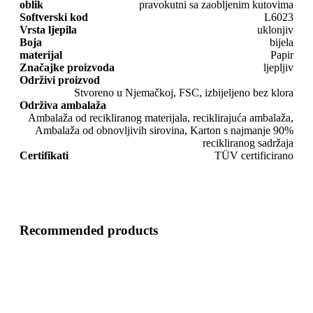
oblik
pravokutni sa zaobljenim kutovima
Softverski kod
L6023
Vrsta ljepila
uklonjiv
Boja
bijela
materijal
Papir
Značajke proizvoda
ljepljiv
Održivi proizvod
Stvoreno u Njemačkoj, FSC, izbijeljeno bez klora
Održiva ambalaža
Ambalaža od recikliranog materijala, reciklirajuća ambalaža,
Ambalaža od obnovljivih sirovina, Karton s najmanje 90%
recikliranog sadržaja
Certifikati
TÜV certificirano
Recommended products