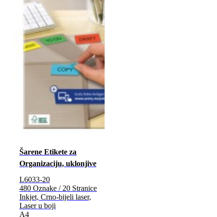
Šarene Etikete za
Organizaciju, uklonjive
L6033-20
480 Oznake / 20 Stranice
Inkjet, Crno-bijeli laser,
Laser u boji
A4