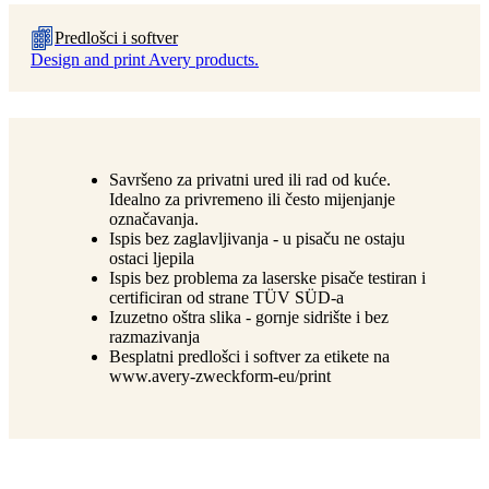
Predlošci i softver
Design and print Avery products.
Savršeno za privatni ured ili rad od kuće.
Idealno za privremeno ili često mijenjanje
označavanja.
Ispis bez zaglavljivanja - u pisaču ne ostaju
ostaci ljepila
Ispis bez problema za laserske pisače testiran i
certificiran od strane TÜV SÜD-a
Izuzetno oštra slika - gornje sidrište i bez
razmazivanja
Besplatni predlošci i softver za etikete na
www.avery-zweckform-eu/print