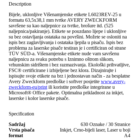
Description
Bijele, uklonljive Višenamjenske etikete L6023REV-25 u
formatu 63,5x38,1 mm tvrtke AVERY ZWECKFORM
savršene su kao naljepnice za tvrtke, brošure itd. (525
naljepnica/pakiranje). Etikete se pouzdano lijepe i uklonljive
su bez ostavljanja ostataka na površini. Možete se osloniti na
ispis bez zaglavljivanja i ostataka ljepila u pisaču. Ispis bez
problema za laserske pisače testiran je i certificiran od strane
TÜV SÜD-a. Višenamjenske etikete nude vam savršenu
naljepnicu za svaku potrebu s Iznimno oštrom slikom,
vrhunskim sidrištem i bez razmazivanja. Ekološki prihvatljive,
FSC® certificirane i izbijeljene bez klora. Dizajnirajte i
ispisujte svoje etikete na brz i jednostavan način - za besplatne
Avery Zweckform predloške i softver posjetite
www.avery-
zweckform-eu/print
ili koristite predloške integrirane u
Microsoft® Office pakete. Optimalna prikladnost za inkjet,
laserske i kolor laserske pisače.
Specification
Sadržaj
630 Oznake / 30 Stranice
Vrsta pisača
Inkjet, Crno-bijeli laser, Laser u boji
format
A4