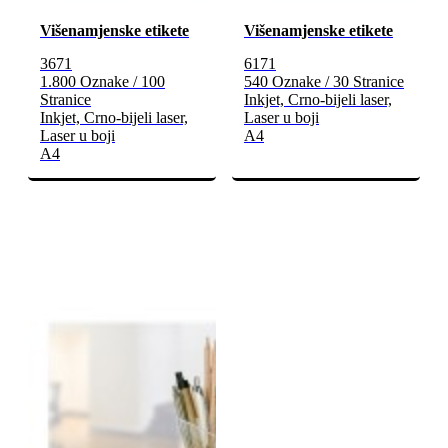
Višenamjenske etikete
Višenamjenske etikete
3671
6171
1.800 Oznake / 100
540 Oznake / 30 Stranice
Stranice
Inkjet, Crno-bijeli laser,
Inkjet, Crno-bijeli laser,
Laser u boji
Laser u boji
A4
A4