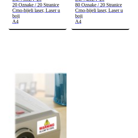
20 Oznake / 20 Stranice
80 Oznake / 20 Stranice
Crno-bijeli laser, Laser u
Crno-bijeli laser, Laser u
boji
boji
A4
A4