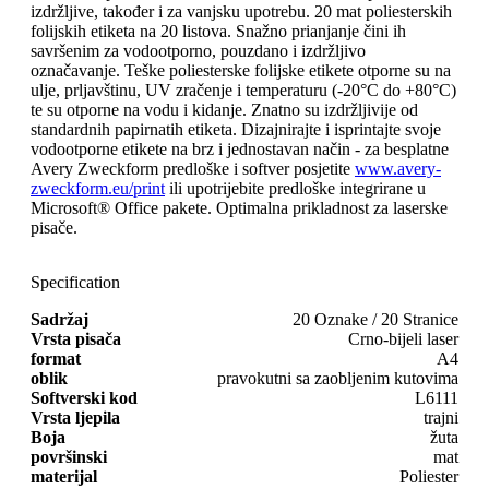
izdržljive, također i za vanjsku upotrebu. 20 mat poliesterskih
folijskih etiketa na 20 listova. Snažno prianjanje čini ih
savršenim za vodootporno, pouzdano i izdržljivo
označavanje. Teške poliesterske folijske etikete otporne su na
ulje, prljavštinu, UV zračenje i temperaturu (-20°C do +80°C)
te su otporne na vodu i kidanje. Znatno su izdržljivije od
standardnih papirnatih etiketa. Dizajnirajte i isprintajte svoje
vodootporne etikete na brz i jednostavan način - za besplatne
Avery Zweckform predloške i softver posjetite
www.avery-
zweckform.eu/print
ili upotrijebite predloške integrirane u
Microsoft® Office pakete. Optimalna prikladnost za laserske
pisače.
Specification
Sadržaj
20 Oznake / 20 Stranice
Vrsta pisača
Crno-bijeli laser
format
A4
oblik
pravokutni sa zaobljenim kutovima
Softverski kod
L6111
Vrsta ljepila
trajni
Boja
žuta
površinski
mat
materijal
Poliester