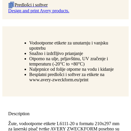
Predlošci i softver
Design and print Avery products.
Vodootporne etikete za unutarnju i vanjsku
upotrebu
Snažno i izdržljivo prianjanje
Otporno na ulje, prljavštinu, UV zračenje i
temperaturu (-20°C to +80°C)
Naljepnice od folije otporne na vodu i kidanje
Besplatni predlošci i softver za etikete na
www.avery-zweckform.eu/print
Description
Žute, vodootporne etikete L6111-20 u formatu 210x297 mm
za laserski pisač tvrtke AVERY ZWECKFORM posebno su