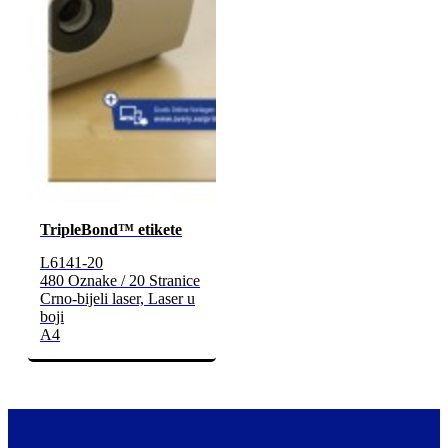
TripleBond™ etikete
L6141-20
480 Oznake / 20 Stranice
Crno-bijeli laser, Laser u
boji
A4