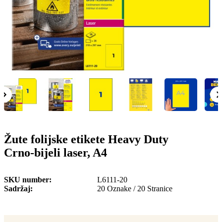
o
n
b
u
i
l
e
Žute folijske etikete Heavy Duty
Crno-bijeli laser, A4
SKU number
L6111-20
Sadržaj
20 Oznake / 20 Stranice