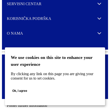
SERVISNI CENTAR
Expand
KORISNIČKA PODRŠKA
Expand
O NAMA
Expand
We use cookies on this site to enhance your
user experience
Kontaktirajte nas
F
By clicking any link on this page you are giving your
Pravne i tzv. Cookie obavijesti
o
consent for us to set cookies.
o
t
©
2026 CCL Industries Inc., Toronto (Canada). Sva prava zadržana.
e
Ok, I agree
r
m
e
n
Footer further information
u