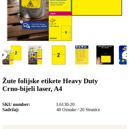
o
n
b
u
i
l
e
Žute folijske etikete Heavy Duty
Crno-bijeli laser, A4
SKU number
L6130-20
Sadržaj
40 Oznake / 20 Stranice