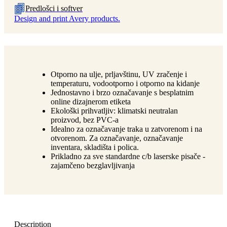
Predlošci i softver
Design and print Avery products.
Otporno na ulje, prljavštinu, UV zračenje i
temperaturu, vodootporno i otporno na kidanje
Jednostavno i brzo označavanje s besplatnim
online dizajnerom etiketa
Ekološki prihvatljiv: klimatski neutralan
proizvod, bez PVC-a
Idealno za označavanje traka u zatvorenom i na
otvorenom. Za označavanje, označavanje
inventara, skladišta i polica.
Prikladno za sve standardne c/b laserske pisače -
zajamčeno bezglavljivanja
Description