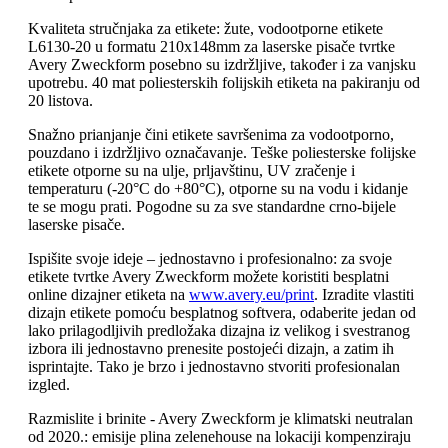
Kvaliteta stručnjaka za etikete: žute, vodootporne etikete
L6130-20 u formatu 210x148mm za laserske pisače tvrtke
Avery Zweckform posebno su izdržljive, također i za vanjsku
upotrebu. 40 mat poliesterskih folijskih etiketa na pakiranju od
20 listova.
Snažno prianjanje čini etikete savršenima za vodootporno,
pouzdano i izdržljivo označavanje. Teške poliesterske folijske
etikete otporne su na ulje, prljavštinu, UV zračenje i
temperaturu (-20°C do +80°C), otporne su na vodu i kidanje
te se mogu prati. Pogodne su za sve standardne crno-bijele
laserske pisače.
Ispišite svoje ideje – jednostavno i profesionalno: za svoje
etikete tvrtke Avery Zweckform možete koristiti besplatni
online dizajner etiketa na
www.avery.eu/print
. Izradite vlastiti
dizajn etikete pomoću besplatnog softvera, odaberite jedan od
lako prilagodljivih predložaka dizajna iz velikog i svestranog
izbora ili jednostavno prenesite postojeći dizajn, a zatim ih
isprintajte. Tako je brzo i jednostavno stvoriti profesionalan
izgled.
Razmislite i brinite - Avery Zweckform je klimatski neutralan
od 2020.: emisije plina zelenehouse na lokaciji kompenziraju