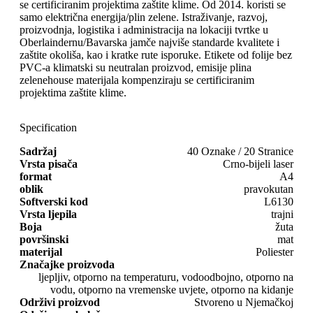
se certificiranim projektima zaštite klime. Od 2014. koristi se
samo električna energija/plin zelene. Istraživanje, razvoj,
proizvodnja, logistika i administracija na lokaciji tvrtke u
Oberlaindernu/Bavarska jamče najviše standarde kvalitete i
zaštite okoliša, kao i kratke rute isporuke. Etikete od folije bez
PVC-a klimatski su neutralan proizvod, emisije plina
zelenehouse materijala kompenziraju se certificiranim
projektima zaštite klime.
Specification
Sadržaj
40 Oznake / 20 Stranice
Vrsta pisača
Crno-bijeli laser
format
A4
oblik
pravokutan
Softverski kod
L6130
Vrsta ljepila
trajni
Boja
žuta
površinski
mat
materijal
Poliester
Značajke proizvoda
ljepljiv, otporno na temperaturu, vodoodbojno, otporno na
vodu, otporno na vremenske uvjete, otporno na kidanje
Održivi proizvod
Stvoreno u Njemačkoj