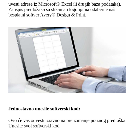
o
n
uvesti adrese iz Microsoft® Excel ili drugih baza podataka).
b
u
Za ispis predložaka sa slikama i logotipima odaberite naš
i
besplatni softver Avery® Design & Print.
l
e
Jednostavno unesite softverski kod:
Ovo će vas odvesti izravno na preuzimanje praznog predloška
Unesite svoj softverski kod