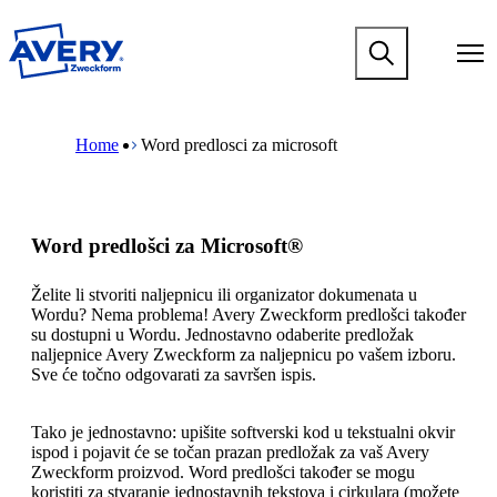
P
r
M
e
a
s
i
k
n
M
B
o
n
a
r
č
Home
Word predlosci za microsoft
a
i
e
i
v
n
a
n
i
n
d
a
g
a
c
g
a
v
r
l
Word predlošci za Microsoft®
t
i
u
a
i
g
m
v
o
a
b
Želite li stvoriti naljepnicu ili organizator dokumenata u
n
n
t
Wordu? Nema problema! Avery Zweckform predlošci također
i
m
i
su dostupni u Wordu. Jednostavno odaberite predložak
s
e
o
naljepnice Avery Zweckform za naljepnicu po vašem izboru.
a
g
n
Sve će točno odgovarati za savršen ispis.
d
a
m
r
m
e
ž
e
g
Tako je jednostavno: upišite softverski kod u tekstualni okvir
a
n
a
ispod i pojavit će se točan prazan predložak za vaš Avery
j
u
m
Zweckform proizvod. Word predlošci također se mogu
m
e
koristiti za stvaranje jednostavnih tekstova i cirkulara (možete