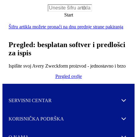
Šifru artikla možete pronaći na dnu prednje strane pakiranja
Pregled: besplatan softver i predlošci
za ispis
Ispišite svoj Avery Zweckform proizvod - jednostavno i brzo
Pregled ovdje
SERVISNI CENTAR
Expand
KORISNIČKA PODRŠKA
Expand