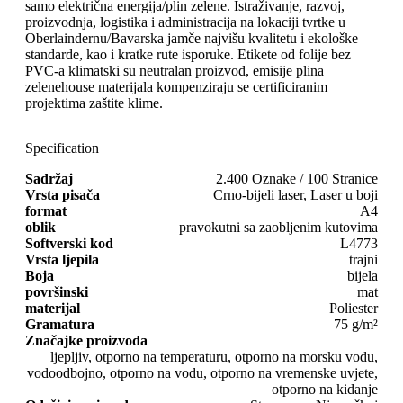
samo električna energija/plin zelene. Istraživanje, razvoj,
proizvodnja, logistika i administracija na lokaciji tvrtke u
Oberlaindernu/Bavarska jamče najvišu kvalitetu i ekološke
standarde, kao i kratke rute isporuke. Etikete od folije bez
PVC-a klimatski su neutralan proizvod, emisije plina
zelenehouse materijala kompenziraju se certificiranim
projektima zaštite klime.
Specification
Sadržaj
2.400 Oznake / 100 Stranice
Vrsta pisača
Crno-bijeli laser, Laser u boji
format
A4
oblik
pravokutni sa zaobljenim kutovima
Softverski kod
L4773
Vrsta ljepila
trajni
Boja
bijela
površinski
mat
materijal
Poliester
Gramatura
75 g/m²
Značajke proizvoda
ljepljiv, otporno na temperaturu, otporno na morsku vodu,
vodoodbojno, otporno na vodu, otporno na vremenske uvjete,
otporno na kidanje