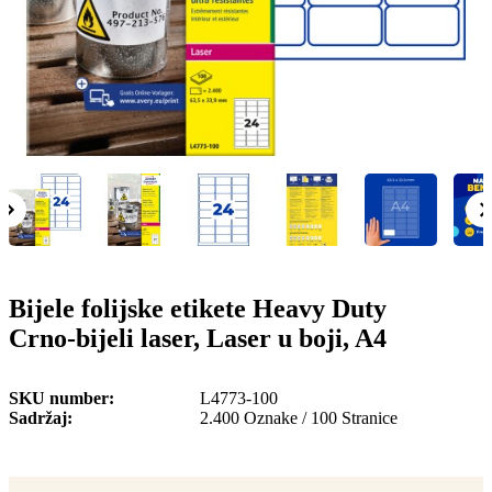
o
n
b
u
i
l
e
Bijele folijske etikete Heavy Duty
Crno-bijeli laser, Laser u boji, A4
SKU number
L4773-100
Sadržaj
2.400 Oznake / 100 Stranice