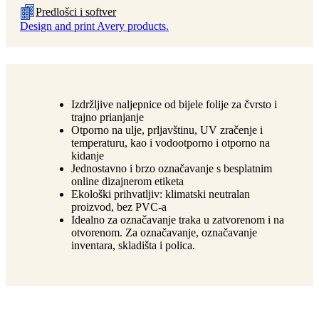
Predlošci i softver
Design and print Avery products.
Izdržljive naljepnice od bijele folije za čvrsto i
trajno prianjanje
Otporno na ulje, prljavštinu, UV zračenje i
temperaturu, kao i vodootporno i otporno na
kidanje
Jednostavno i brzo označavanje s besplatnim
online dizajnerom etiketa
Ekološki prihvatljiv: klimatski neutralan
proizvod, bez PVC-a
Idealno za označavanje traka u zatvorenom i na
otvorenom. Za označavanje, označavanje
inventara, skladišta i polica.