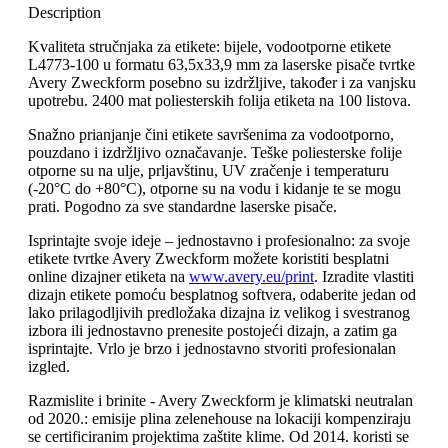
Description
Kvaliteta stručnjaka za etikete: bijele, vodootporne etikete
L4773-100 u formatu 63,5x33,9 mm za laserske pisače tvrtke
Avery Zweckform posebno su izdržljive, također i za vanjsku
upotrebu. 2400 mat poliesterskih folija etiketa na 100 listova.
Snažno prianjanje čini etikete savršenima za vodootporno,
pouzdano i izdržljivo označavanje. Teške poliesterske folije
otporne su na ulje, prljavštinu, UV zračenje i temperaturu
(-20°C do +80°C), otporne su na vodu i kidanje te se mogu
prati. Pogodno za sve standardne laserske pisače.
Isprintajte svoje ideje – jednostavno i profesionalno: za svoje
etikete tvrtke Avery Zweckform možete koristiti besplatni
online dizajner etiketa na
www.avery.eu/print
. Izradite vlastiti
dizajn etikete pomoću besplatnog softvera, odaberite jedan od
lako prilagodljivih predložaka dizajna iz velikog i svestranog
izbora ili jednostavno prenesite postojeći dizajn, a zatim ga
isprintajte. Vrlo je brzo i jednostavno stvoriti profesionalan
izgled.
Razmislite i brinite - Avery Zweckform je klimatski neutralan
od 2020.: emisije plina zelenehouse na lokaciji kompenziraju
se certificiranim projektima zaštite klime. Od 2014. koristi se