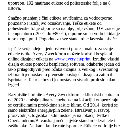
upotrebu. 192 matirane etikete od poliesterske folije na 8
listova.
Snažno prianjanje čini etikete savršenima za vodootporno,
pouzdano i izdržljivo označavanje. Teške etikete od
poliesterske folije otporne su na ulje, prljavštinu, UV zračenje
i temperaturu (-20°C do +80°C), otporne su na vodu i kidanje
te se mogu prati. Pogodno za sve standardne laserske pisače.
Ispišite svoje ideje – jednostavno i profesionalno: za svoje
etikete tvrtke Avery Zweckform možete koristiti besplatni
online dizajner etiketa na
www.avery.eu/print
. Izradite vlastiti
dizajn etikete pomoću besplatnog softvera, odaberite jedan od
lako prilagodljivih predložaka dizajna iz velikog i svestranog
izbora ili jednostavno prenesite postojeći dizajn, a zatim ih
isprintajte. Tako je brzo i jednostavno stvoriti profesionalan
izgled.
Razmislite i brinite - Avery Zweckform je klimatski neutralan
od 2020.: emisije plina zelenehouse na lokaciji kompenziraju
se certificiranim projektima zaštite klime. Od 2014. koristi se
samo električna energija/plin zelene. Istraživanje, razvoj,
proizvodnja, logistika i administracija na lokaciji tvrtke u
Oberlaindernu/Bavarska jamče najviše standarde kvalitete i
zaštite okoliša, kao i kratke rute isporuke. Etikete od folije bez