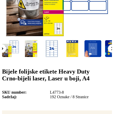
o
n
b
u
i
l
e
Bijele folijske etikete Heavy Duty
Crno-bijeli laser, Laser u boji, A4
SKU number
L4773-8
Sadržaj
192 Oznake / 8 Stranice