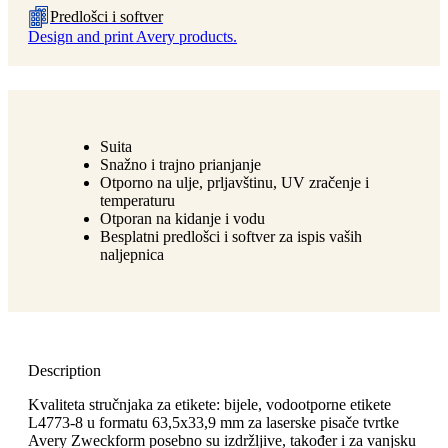
Predlošci i softver
Design and print Avery products.
Suita
Snažno i trajno prianjanje
Otporno na ulje, prljavštinu, UV zračenje i
temperaturu
Otporan na kidanje i vodu
Besplatni predlošci i softver za ispis vaših
naljepnica
Description
Kvaliteta stručnjaka za etikete: bijele, vodootporne etikete
L4773-8 u formatu 63,5x33,9 mm za laserske pisače tvrtke
Avery Zweckform posebno su izdržljive, također i za vanjsku