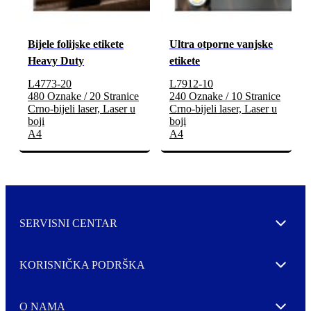
Bijele folijske etikete
Ultra otporne vanjske
Heavy Duty
etikete
L4773-20
L7912-10
480 Oznake / 20 Stranice
240 Oznake / 10 Stranice
Crno-bijeli laser, Laser u
Crno-bijeli laser, Laser u
boji
boji
A4
A4
SERVISNI CENTAR
Expand
KORISNIČKA PODRŠKA
Expand
O NAMA