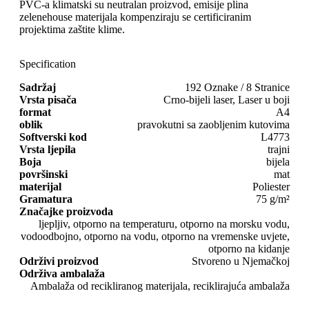
PVC-a klimatski su neutralan proizvod, emisije plina
zelenehouse materijala kompenziraju se certificiranim
projektima zaštite klime.
Specification
Sadržaj
192 Oznake / 8 Stranice
Vrsta pisača
Crno-bijeli laser, Laser u boji
format
A4
oblik
pravokutni sa zaobljenim kutovima
Softverski kod
L4773
Vrsta ljepila
trajni
Boja
bijela
površinski
mat
materijal
Poliester
Gramatura
75 g/m²
Značajke proizvoda
ljepljiv, otporno na temperaturu, otporno na morsku vodu,
vodoodbojno, otporno na vodu, otporno na vremenske uvjete,
otporno na kidanje
Održivi proizvod
Stvoreno u Njemačkoj
Održiva ambalaža
Ambalaža od recikliranog materijala, reciklirajuća ambalaža