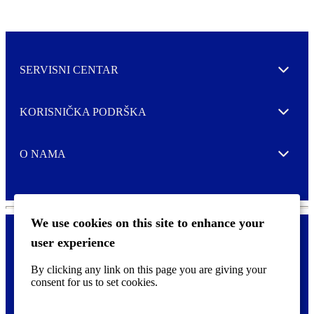
SERVISNI CENTAR
Expand
KORISNIČKA PODRŠKA
Expand
O NAMA
Expand
We use cookies on this site to enhance your
user experience
Kontaktirajte nas
F
By clicking any link on this page you are giving your
Pravne i tzv. Cookie obavijesti
o
consent for us to set cookies.
o
t
©
2026 CCL Industries Inc., Toronto (Canada). Sva prava zadržana.
e