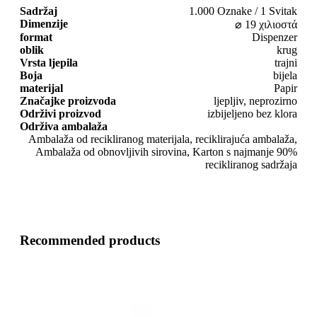
Sadržaj
1.000 Oznake / 1 Svitak
Dimenzije
⌀ 19 χιλιοστά
format
Dispenzer
oblik
krug
Vrsta ljepila
trajni
Boja
bijela
materijal
Papir
Značajke proizvoda
ljepljiv, neprozirno
Održivi proizvod
izbijeljeno bez klora
Održiva ambalaža
Ambalaža od recikliranog materijala, reciklirajuća ambalaža,
Ambalaža od obnovljivih sirovina, Karton s najmanje 90%
recikliranog sadržaja
Recommended products