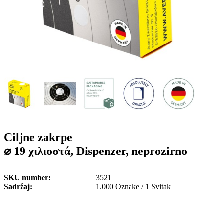
o
n
b
u
i
l
e
Ciljne zakrpe
⌀ 19 χιλιοστά, Dispenzer, neprozirno
SKU number
3521
Sadržaj
1.000 Oznake / 1 Svitak