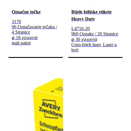
Označne točke
Bijele folijske etikete
Heavy Duty
3170
96 Označavanje točaka /
L4716-20
4 Stranice
960 Oznake / 20 Stranice
⌀ 18 χιλιοστά
⌀ 30 χιλιοστά
mali paket
Crno-bijeli laser, Laser u
boji