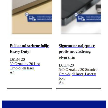
Etikete od srebrne folije
Sigurnosne naljepnice
Heavy Duty
protiv neovlaštenog
otvaranja
L6134-20
80 Oznake / 20 List
L6114-20
Crno-bijeli laser
540 Oznake / 20 Stranice
A4
Crno-bijeli laser, Laser u
boji
A4