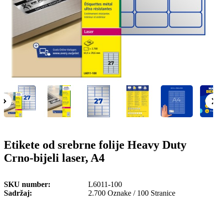
o
n
b
u
i
l
e
Etikete od srebrne folije Heavy Duty
Crno-bijeli laser, A4
SKU number
L6011-100
Sadržaj
2.700 Oznake / 100 Stranice