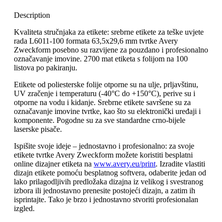
Description
Kvaliteta stručnjaka za etikete: srebrne etikete za teške uvjete
rada L6011-100 formata 63,5x29,6 mm tvrtke Avery
Zweckform posebno su razvijene za pouzdano i profesionalno
označavanje imovine. 2700 mat etiketa s folijom na 100
listova po pakiranju.
Etikete od poliesterske folije otporne su na ulje, prljavštinu,
UV zračenje i temperaturu (-40°C do +150°C), perive su i
otporne na vodu i kidanje. Srebrne etikete savršene su za
označavanje imovine tvrtke, kao što su elektronički uređaji i
komponente. Pogodne su za sve standardne crno-bijele
laserske pisače.
Ispišite svoje ideje – jednostavno i profesionalno: za svoje
etikete tvrtke Avery Zweckform možete koristiti besplatni
online dizajner etiketa na
www.avery.eu/print
. Izradite vlastiti
dizajn etikete pomoću besplatnog softvera, odaberite jedan od
lako prilagodljivih predložaka dizajna iz velikog i svestranog
izbora ili jednostavno prenesite postojeći dizajn, a zatim ih
isprintajte. Tako je brzo i jednostavno stvoriti profesionalan
izgled.