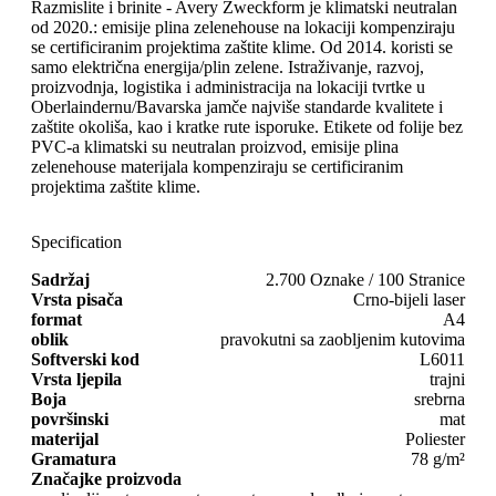
Razmislite i brinite - Avery Zweckform je klimatski neutralan
od 2020.: emisije plina zelenehouse na lokaciji kompenziraju
se certificiranim projektima zaštite klime. Od 2014. koristi se
samo električna energija/plin zelene. Istraživanje, razvoj,
proizvodnja, logistika i administracija na lokaciji tvrtke u
Oberlaindernu/Bavarska jamče najviše standarde kvalitete i
zaštite okoliša, kao i kratke rute isporuke. Etikete od folije bez
PVC-a klimatski su neutralan proizvod, emisije plina
zelenehouse materijala kompenziraju se certificiranim
projektima zaštite klime.
Specification
Sadržaj
2.700 Oznake / 100 Stranice
Vrsta pisača
Crno-bijeli laser
format
A4
oblik
pravokutni sa zaobljenim kutovima
Softverski kod
L6011
Vrsta ljepila
trajni
Boja
srebrna
površinski
mat
materijal
Poliester
Gramatura
78 g/m²
Značajke proizvoda