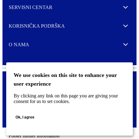
SERVISNI CENTAR
Expand
KORISNIČKA PODRŠKA
Expand
O NAMA
Expand
We use cookies on this site to enhance your
user experience
Kontaktirajte nas
F
By clicking any link on this page you are giving your
Pravne i tzv. Cookie obavijesti
o
consent for us to set cookies.
o
t
©
2026 CCL Industries Inc., Toronto (Canada). Sva prava zadržana.
e
Ok, I agree
r
m
e
n
Footer further information