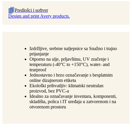
Predlošci i softver
Design and print Avery products.
Izdržljive, srebrne naljepnice sa Snažno i trajno
prijanjanje
Otporno na ulje, prljavštinu, UV zračenje i
temperaturu (-40°C to +150°C), water- and
tearproof
Jednostavno i brzo označavanje s besplatnim
online dizajnerom etiketa
Ekološki prihvatljiv: klimatski neutralan
proizvod, bez PVC-a
Idealno za označavanje inventara, komponenti,
skladišta, polica i IT uređaja u zatvorenom i na
otvorenom prostoru