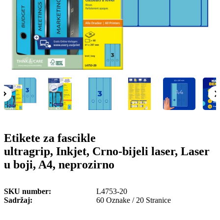
o
n
b
u
i
l
e
Etikete za fascikle
ultragrip, Inkjet, Crno-bijeli laser, Laser
u boji, A4, neprozirno
SKU number
L4753-20
Sadržaj
60 Oznake / 20 Stranice