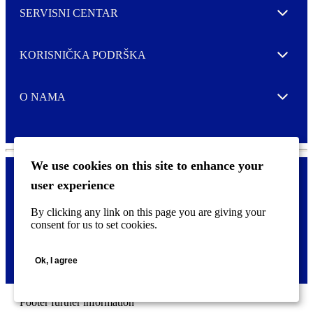
SERVISNI CENTAR
Expand
KORISNIČKA PODRŠKA
Expand
O NAMA
Expand
We use cookies on this site to enhance your
user experience
Kontaktirajte nas
F
By clicking any link on this page you are giving your
Pravne i tzv. Cookie obavijesti
o
consent for us to set cookies.
o
t
©
2026 CCL Industries Inc., Toronto (Canada). Sva prava zadržana.
e
Ok, I agree
r
m
e
n
Footer further information