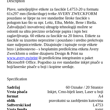
Description
Plave, samoljepljive etikete za fascikle L4753-20 u formatu
61x297 mm (široke/duge) tvrtke AVERY ZWECKFORM
pouzdano se lijepe na sve standardne široke fascikle s
polugom kao što su npr. Leitz, Elba, Mehle, Bene i Biella.
Zahvaljujući inovativnoj ultragrip tehnologiji možete se
osloniti na ultra precizno uvlačenje papira i ispis bez
zaglavljivanja. 60 etiketa za fascikle na 20 listova. Etikete za
fascikle su izuzetno neprozirne i pouzdano i uredno prekrivaju
stare naljepnice/etikete. Dizajnirajte i ispisujte svoje etikete
brzo i jednostavno - s besplatnim predlošcima etiketa Avery
Zweckform u online dizajneru Design & Print na
www.avery.eu/print
ili predlošcima integriranim u paket
Microsoft® Office. Pogodno za sve standardne inkjet pisače u
boji/laserske pisače u boji i kopirne uređaje.
Specification
Sadržaj
60 Oznake / 20 Stranice
Vrsta pisača
Inkjet, Crno-bijeli laser, Laser u boji
format
A4
oblik
pravokutni sa zaobljenim kutovima
Softverski kod
L4753
Vrsta ljepila
trajni