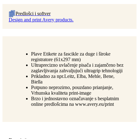
Predlošci i softver
Design and print Avery products.
Plave Etikete za fascikle za duge i široke
registratore (61x297 mm)
Ultraprecizno uvlačenje pisača i zajamčeno bez
zaglavljivanja zahvaljujući ultragrip tehnologiji
Prikladno za npr.Leitz, Elba, Mehle, Bene,
Biella
Potpuno neprozirno, pouzdano prianjanje,
Vrhunska kvaliteta print-image
Brzo i jednostavno označavanje s besplatnim
online predlošcima na www.avery.eu/print