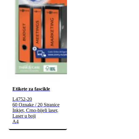
Etikete za fascikle
L4752-20
60 Oznake / 20 Stranice
Inkjet, Crno-bijeli laser,
Laser u boji
A4