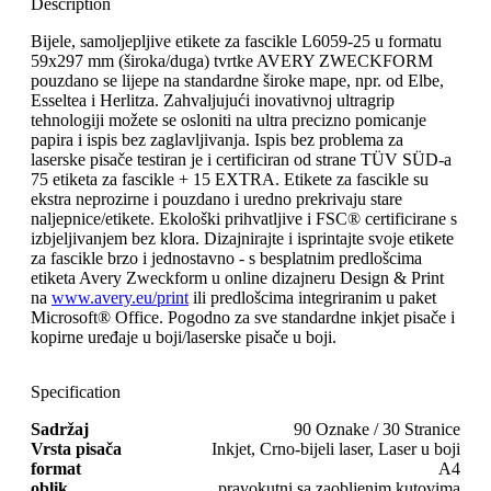
Description
Bijele, samoljepljive etikete za fascikle L6059-25 u formatu
59x297 mm (široka/duga) tvrtke AVERY ZWECKFORM
pouzdano se lijepe na standardne široke mape, npr. od Elbe,
Esseltea i Herlitza. Zahvaljujući inovativnoj ultragrip
tehnologiji možete se osloniti na ultra precizno pomicanje
papira i ispis bez zaglavljivanja. Ispis bez problema za
laserske pisače testiran je i certificiran od strane TÜV SÜD-a
75 etiketa za fascikle + 15 EXTRA. Etikete za fascikle su
ekstra neprozirne i pouzdano i uredno prekrivaju stare
naljepnice/etikete. Ekološki prihvatljive i FSC® certificirane s
izbjeljivanjem bez klora. Dizajnirajte i isprintajte svoje etikete
za fascikle brzo i jednostavno - s besplatnim predlošcima
etiketa Avery Zweckform u online dizajneru Design & Print
na
www.avery.eu/print
ili predlošcima integriranim u paket
Microsoft® Office. Pogodno za sve standardne inkjet pisače i
kopirne uređaje u boji/laserske pisače u boji.
Specification
Sadržaj
90 Oznake / 30 Stranice
Vrsta pisača
Inkjet, Crno-bijeli laser, Laser u boji
format
A4
oblik
pravokutni sa zaobljenim kutovima