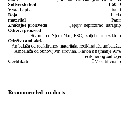
Softverski kod
L6059
Vrsta ljepila
trajni
Boja
bijela
materijal
Papir
Značajke proizvoda
ljepljiv, neprozirno, ultragrip
Održivi proizvod
Stvoreno u Njemačkoj, FSC, izbijeljeno bez klora
Održiva ambalaža
Ambalaža od recikliranog materijala, reciklirajuća ambalaža,
Ambalaža od obnovljivih sirovina, Karton s najmanje 90%
recikliranog sadržaja
Certifikati
TÜV certificirano
Recommended products