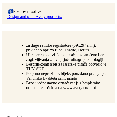
Predlošci i softver
Design and print Avery products.
za duge i široke registratore (59x297 mm),
prikladno npr. za Elba, Esselte, Herlitz
Ultraprecizno uvlačenje pisača i zajamčeno bez
zaglavljivanja zahvaljujući ultragrip tehnologiji
Besprijekoran ispis za laserske pisače potvrdio je
TÜV SÜD
Potpuno neprozirno, bijele, pouzdano prianjanje,
Vrhunska kvaliteta print-image
Brzo i jednostavno označavanje s besplatnim
online predlošcima na www.avery.eu/print