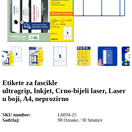
o
n
b
u
i
l
e
Etikete za fascikle
ultragrip, Inkjet, Crno-bijeli laser, Laser
u boji, A4, neprozirno
SKU number
L6059-25
Sadržaj
90 Oznake / 30 Stranice