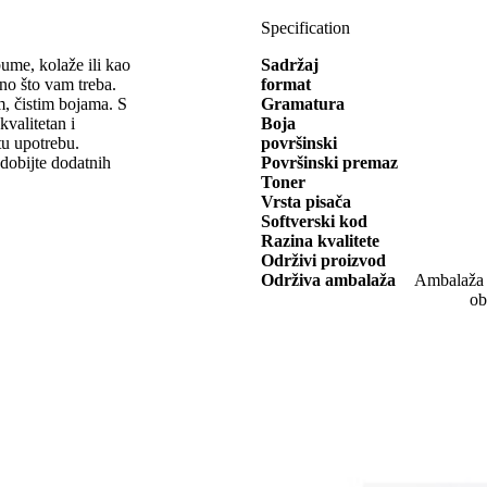
Specification
lbume, kolaže ili kao
Sadržaj
no što vam treba.
format
m, čistim bojama. S
Gramatura
valitetan i
Boja
tu upotrebu.
površinski
 dobijte dodatnih
Površinski premaz
Toner
Vrsta pisača
Softverski kod
Razina kvalitete
Održivi proizvod
Održiva ambalaža
Ambalaža o
ob