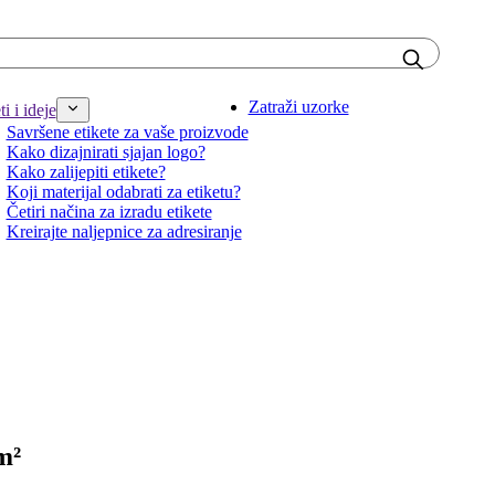
Zatraži uzorke
i i ideje
Savršene etikete za vaše proizvode
Kako dizajnirati sjajan logo?
Kako zalijepiti etikete?
Koji materijal odabrati za etiketu?
Četiri načina za izradu etikete
Kreirajte naljepnice za adresiranje
m²