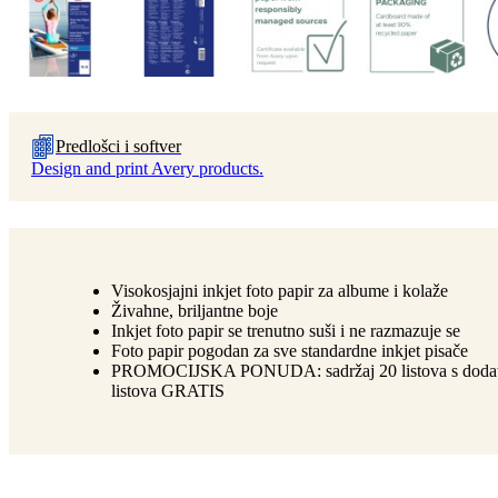
Predlošci i softver
Design and print Avery products.
Visokosjajni inkjet foto papir za albume i kolaže
Živahne, briljantne boje
Inkjet foto papir se trenutno suši i ne razmazuje se
Foto papir pogodan za sve standardne inkjet pisače
PROMOCIJSKA PONUDA: sadržaj 20 listova s ​​dodat
listova GRATIS