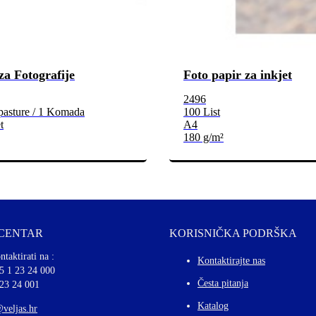
za Fotografije
Foto papir za inkjet
2496
pasture / 1 Komada
100 List
t
A4
180 g/m²
 CENTAR
KORISNIČKA PODRŠKA
ntaktirati na :
Kontaktirajte nas
5 1 23 24 000
Česta pitanja
 23 24 001
Katalog
@veljas.hr