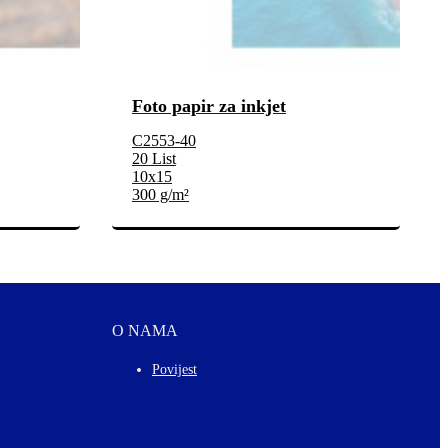
Foto papir za inkjet
C2553-40
20 List
10x15
300 g/m²
O NAMA
Povijest