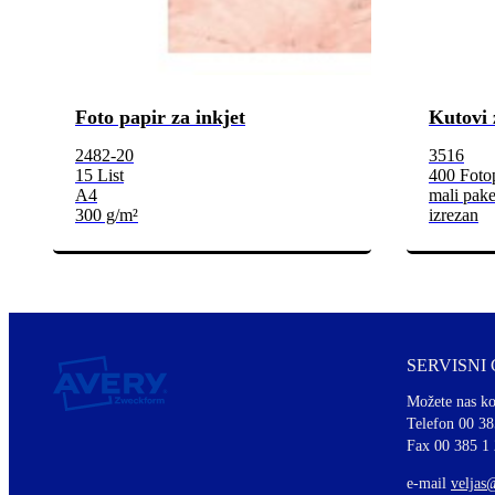
Foto papir za inkjet
Kutovi 
2482-20
3516
15 List
400 Foto
A4
mali pake
300 g/m²
izrezan
SERVISNI
Možete nas ko
Telefon 00 38
Fax 00 385 1
e-mail
veljas