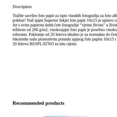
Description
Tražite savršen foto papir za ispis vlastitih fotografija za foto a
poklon? Naš sjajni Superior Inkjet foto papir 10x15 je upravo o
Jer s ovim papirom dobit ćete fotografije "vjerne životu" u živi
težinom od 200 g/m2, visokosjajni foto papir je posebno visokok
robustan. Pakiranje od 20 listova idealno je za normalnu do čes
Iskoristite našu promotivnu ponudu sjajnog foto papira 10x15 i
20 listova BESPLATNO za istu cijenu.
Recommended products