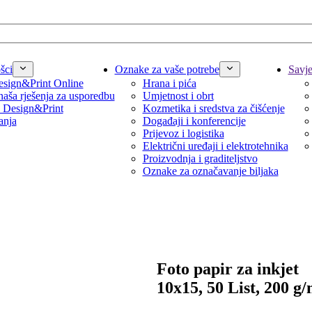
šci
Oznake za vaše potrebe
Savjet
sign&Print Online
Hrana i pića
naša rješenja za usporedbu
Umjetnost i obrt
 Design&Print
Kozmetika i sredstva za čišćenje
anja
Događaji i konferencije
Prijevoz i logistika
Električni uređaji i elektrotehnika
Proizvodnja i graditeljstvo
Oznake za označavanje biljaka
Foto papir za inkjet
10x15, 50 List, 200 g/