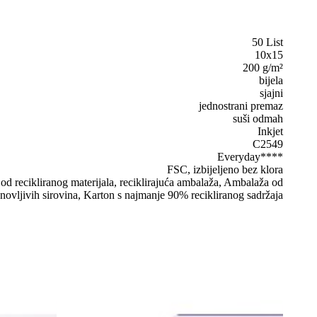
50 List
10x15
200 g/m²
bijela
sjajni
jednostrani premaz
suši odmah
Inkjet
C2549
Everyday****
FSC, izbijeljeno bez klora
d recikliranog materijala, reciklirajuća ambalaža, Ambalaža od
novljivih sirovina, Karton s najmanje 90% recikliranog sadržaja