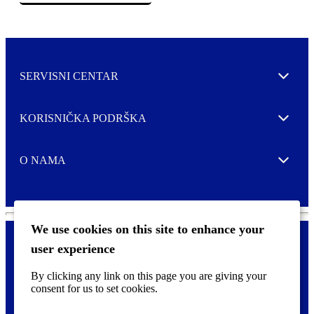
SERVISNI CENTAR
Expand
KORISNIČKA PODRŠKA
Expand
O NAMA
Expand
We use cookies on this site to enhance your
user experience
Kontaktirajte nas
F
By clicking any link on this page you are giving your
Pravne i tzv. Cookie obavijesti
o
consent for us to set cookies.
o
t
©
2026 CCL Industries Inc., Toronto (Canada). Sva prava zadržana.