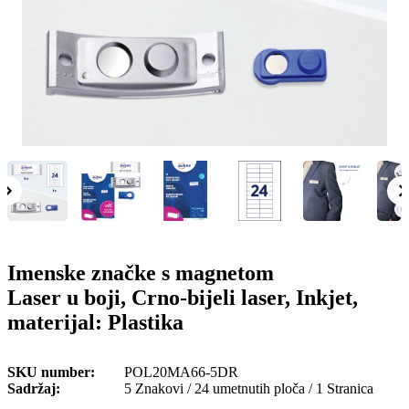
o
n
b
u
i
l
e
Imenske značke s magnetom
Laser u boji, Crno-bijeli laser, Inkjet,
materijal: Plastika
SKU number
POL20MA66-5DR
Sadržaj
5 Znakovi / 24 umetnutih ploča / 1 Stranica