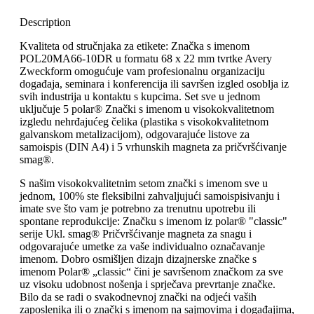
Description
Kvaliteta od stručnjaka za etikete: Značka s imenom
POL20MA66-10DR u formatu 68 x 22 mm tvrtke Avery
Zweckform omogućuje vam profesionalnu organizaciju
događaja, seminara i konferencija ili savršen izgled osoblja iz
svih industrija u kontaktu s kupcima. Set sve u jednom
uključuje 5 polar® Znački s imenom u visokokvalitetnom
izgledu nehrđajućeg čelika (plastika s visokokvalitetnom
galvanskom metalizacijom), odgovarajuće listove za
samoispis (DIN A4) i 5 vrhunskih magneta za pričvršćivanje
smag®.
S našim visokokvalitetnim setom znački s imenom sve u
jednom, 100% ste fleksibilni zahvaljujući samoispisivanju i
imate sve što vam je potrebno za trenutnu upotrebu ili
spontane reprodukcije: Značku s imenom iz polar® "classic"
serije Ukl. smag® Pričvršćivanje magneta za snagu i
odgovarajuće umetke za vaše individualno označavanje
imenom. Dobro osmišljen dizajn dizajnerske značke s
imenom Polar® „classic“ čini je savršenom značkom za sve
uz visoku udobnost nošenja i sprječava prevrtanje značke.
Bilo da se radi o svakodnevnoj znački na odjeći vaših
zaposlenika ili o znački s imenom na sajmovima i događajima,