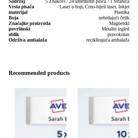
Sadržaj
5 Znakovi / 24 umetnutih ploča / 1 Stranica
Vrsta pisača
Laser u boji, Crno-bijeli laser, Inkjet
materijal
Plastika
Boja
nehrđajući čelik
Značajke proizvoda
Magnetski
površinski
Metalni izgled
oblik
pravokutan
Održiva ambalaža
reciklirajuća ambalaža
Recommended products