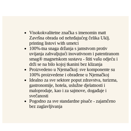
Visokokvalitetne značka s imenomin matt
Završna obrada od nehrđajućeg čelika Uklj.
printing listovi with umetci
100%-tna snaga držanja s jamstvom protiv
uvijanja zahvaljujući inovativnom i patentiranom
smag® magnetskom sustavu - štiti vašu odjeću i
drži se na bilo kojoj tkanini bez klizanja
Proizvedeno u Njemačkoj: sve komponente su
100% proizvedene i obrađene u Njemačkoj
Idealno za sve sektore poput zdravstva, turizma,
gastronomije, hotela, uslužne djelatnosti i
maloprodaje, kao i za sajmove, događaje i
svečanosti
Pogodno za sve standardne pisače - zajamčeno
bez zaglavljivanja