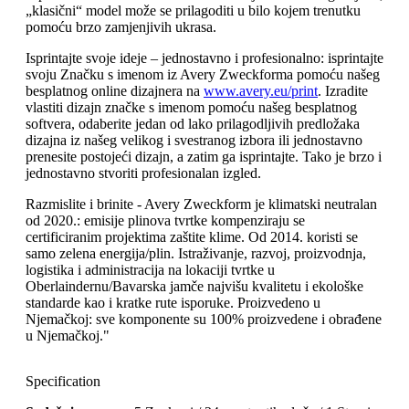
„klasični“ model može se prilagoditi u bilo kojem trenutku
pomoću brzo zamjenjivih ukrasa.
Isprintajte svoje ideje – jednostavno i profesionalno: isprintajte
svoju Značku s imenom iz Avery Zweckforma pomoću našeg
besplatnog online dizajnera na
www.avery.eu/print
. Izradite
vlastiti dizajn značke s imenom pomoću našeg besplatnog
softvera, odaberite jedan od lako prilagodljivih predložaka
dizajna iz našeg velikog i svestranog izbora ili jednostavno
prenesite postojeći dizajn, a zatim ga isprintajte. Tako je brzo i
jednostavno stvoriti profesionalan izgled.
Razmislite i brinite - Avery Zweckform je klimatski neutralan
od 2020.: emisije plinova tvrtke kompenziraju se
certificiranim projektima zaštite klime. Od 2014. koristi se
samo zelena energija/plin. Istraživanje, razvoj, proizvodnja,
logistika i administracija na lokaciji tvrtke u
Oberlaindernu/Bavarska jamče najvišu kvalitetu i ekološke
standarde kao i kratke rute isporuke. Proizvedeno u
Njemačkoj: sve komponente su 100% proizvedene i obrađene
u Njemačkoj."
Specification