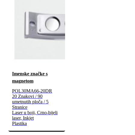
Imenske značke s
magnetom
POL30MA66-20DR
20 Znakovi / 90
umetnutih ploča / 5
Stranice
Laser u boji, Crno-bijeli
laser, Inkjet
Plastika