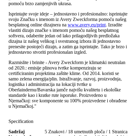
pomoću brzo zamjenjivih ukrasa.
Isprintajte svoje ideje – jednostavno i profesionalno: isprintajte
svoju Značku s imenom iz Avery Zweckforma pomoću našeg
besplatnog online dizajnera na
www.avery.eu/print
. Izradite
vlastiti dizajn značke s imenom pomoću našeg besplatnog
softvera, odaberite jedan od lako prilagodljivih predložaka
dizajna iz našeg velikog i svestranog izbora ili jednostavno
prenesite postojeći dizajn, a zatim ga isprintajte. Tako je brzo i
jednostavno stvoriti profesionalan izgled.
Razmislite i brinite - Avery Zweckform je klimatski neutralan
od 2020.: emisije plinova tvrtke kompenziraju se
certificiranim projektima zaštite klime. Od 2014. koristi se
samo zelena energija/plin. Istraživanje, razvoj, proizvodnja,
logistika i administracija na lokaciji tvrtke u
Oberlaindernu/Bavarska jamče najvišu kvalitetu i ekološke
standarde kao i kratke rute isporuke. Proizvedeno u
Njemačkoj: sve komponente su 100% proizvedene i obrađene
u Njemačkoj."
Specification
Sadržaj
5 Znakovi / 18 umetnutih ploča / 1 Stranica