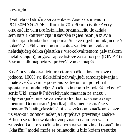
Description
Kvaliteta od stručnjaka za etikete: Značka s imenom
POL30MA66-5DR u formatu 70 x 30 mm tvrtke Avery
omogućuje vam profesionalnu organizaciju događaja,
seminara i konferencija ili savršen izgled osoblja iz svih
industrija u kontaktu s kupcima. Set sve u jednom uključuje 5
polar® Znački s imenom u visokokvalitetnom izgledu
nehrđajućeg čelika (plastika s visokokvalitetnom galvanskom
metalizacijom), odgovarajuće listove za samoispis (DIN A4) i
5 vrhunskih magneta za pričvršćivanje smag®.
S našim visokokvalitetnim setom znački s imenom sve u
jednom, 100% ste fleksibilni zahvaljujući samoispisivanju i
imate sve što vam je potrebno za trenutnu upotrebu ili
spontane reprodukcije: Značku s imenom iz polar® "classic"
serije Ukl. smag® Pričvršćivanje magneta za snagu i
odgovarajuće umetke za vaše individualno označavanje
imenom. Dobro osmišljen dizajn dizajnerske značke s
imenom Polar® „classic“ čini je savršenom značkom za sve
uz visoku udobnost nošenja i sprječava prevrtanje značke.
Bilo da se radi o svakodnevnoj znački na odjeći vaših
zaposlenika ili o znački s imenom na sajmovima i događajima,
„klasični“ model može se prilagoditi u bilo kojem trenutku