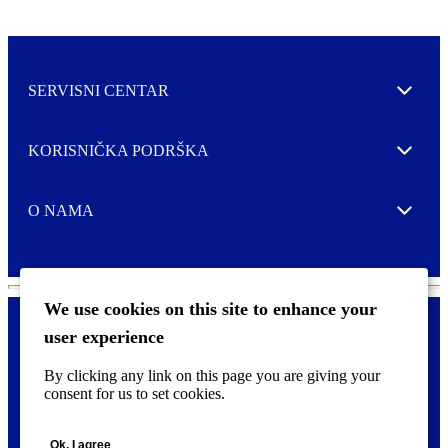
SERVISNI CENTAR
Expand
KORISNIČKA PODRŠKA
Expand
O NAMA
Expand
We use cookies on this site to enhance your
user experience
Kontaktirajte nas
F
By clicking any link on this page you are giving your
Pravne i tzv. Cookie obavijesti
o
consent for us to set cookies.
o
t
©
2026 CCL Industries Inc., Toronto (Canada). Sva prava zadržana.
e
Ok, I agree