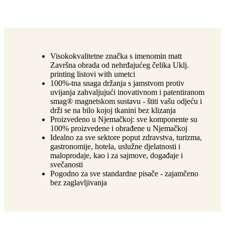
Visokokvalitetne značka s imenomin matt
Završna obrada od nehrđajućeg čelika Uklj.
printing listovi with umetci
100%-tna snaga držanja s jamstvom protiv
uvijanja zahvaljujući inovativnom i patentiranom
smag® magnetskom sustavu - štiti vašu odjeću i
drži se na bilo kojoj tkanini bez klizanja
Proizvedeno u Njemačkoj: sve komponente su
100% proizvedene i obrađene u Njemačkoj
Idealno za sve sektore poput zdravstva, turizma,
gastronomije, hotela, uslužne djelatnosti i
maloprodaje, kao i za sajmove, događaje i
svečanosti
Pogodno za sve standardne pisače - zajamčeno
bez zaglavljivanja