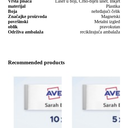
Vrsta pisača
Laser u boji, Crno-bijeli laser, Inkjet
materijal
Plastika
Boja
nehrđajući čelik
Značajke proizvoda
Magnetski
površinski
Metalni izgled
oblik
pravokutan
Održiva ambalaža
reciklirajuća ambalaža
Recommended products