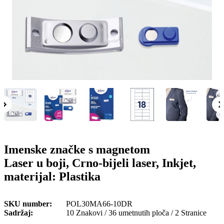
o
n
b
u
i
l
e
Imenske značke s magnetom
Laser u boji, Crno-bijeli laser, Inkjet,
materijal: Plastika
SKU number
POL30MA66-10DR
Sadržaj
10 Znakovi / 36 umetnutih ploča / 2 Stranice