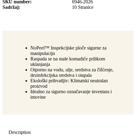
SKU number
6946-2026
Sadržaj
10 Stranice
NoPeel™ Inspekcijske ploče sigurne za
manipulaciju
Raspada se na male komadiće prilikom
uklanjanja
Otporno na vodu, ulje, sredstva za čišćenje,
dezinfekcijska sredstva i otapala
Ekološki prihvatljiv: Klimatski neutralan
proizvod
Idealno za sigurno označavanje inventara i
imovine
Description