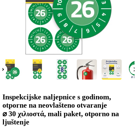
o
n
b
u
i
l
e
Inspekcijske naljepnice s godinom,
otporne na neovlašteno otvaranje
⌀ 30 χιλιοστά, mali paket, otporno na
ljuštenje