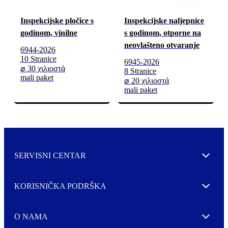
Inspekcijske pločice s
Inspekcijske naljepnice
godinom, vinilne
s godinom, otporne na
neovlašteno otvaranje
6944-2026
10 Stranice
6945-2026
⌀ 30 χιλιοστά
8 Stranice
mali paket
⌀ 20 χιλιοστά
mali paket
SERVISNI CENTAR
Expand
KORISNIČKA PODRŠKA
Expand
O NAMA
Expand