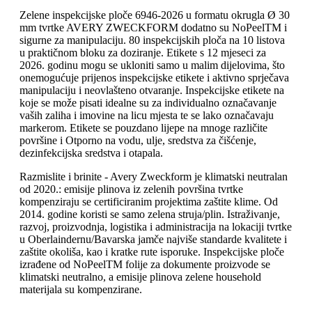
Zelene inspekcijske ploče 6946-2026 u formatu okrugla Ø 30
mm tvrtke AVERY ZWECKFORM dodatno su NoPeelTM i
sigurne za manipulaciju. 80 inspekcijskih ploča na 10 listova
u praktičnom bloku za doziranje. Etikete s 12 mjeseci za
2026. godinu mogu se ukloniti samo u malim dijelovima, što
onemogućuje prijenos inspekcijske etikete i aktivno sprječava
manipulaciju i neovlašteno otvaranje. Inspekcijske etikete na
koje se može pisati idealne su za individualno označavanje
vaših zaliha i imovine na licu mjesta te se lako označavaju
markerom. Etikete se pouzdano lijepe na mnoge različite
površine i Otporno na vodu, ulje, sredstva za čišćenje,
dezinfekcijska sredstva i otapala.
Razmislite i brinite - Avery Zweckform je klimatski neutralan
od 2020.: emisije plinova iz zelenih površina tvrtke
kompenziraju se certificiranim projektima zaštite klime. Od
2014. godine koristi se samo zelena struja/plin. Istraživanje,
razvoj, proizvodnja, logistika i administracija na lokaciji tvrtke
u Oberlaindernu/Bavarska jamče najviše standarde kvalitete i
zaštite okoliša, kao i kratke rute isporuke. Inspekcijske ploče
izrađene od NoPeelTM folije za dokumente proizvode se
klimatski neutralno, a emisije plinova zelene household
materijala su kompenzirane.