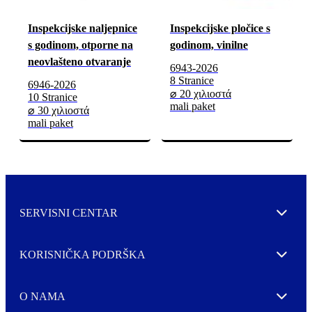
Inspekcijske naljepnice
Inspekcijske pločice s
s godinom, otporne na
godinom, vinilne
neovlašteno otvaranje
6943-2026
8 Stranice
6946-2026
⌀ 20 χιλιοστά
10 Stranice
mali paket
⌀ 30 χιλιοστά
mali paket
SERVISNI CENTAR
Expand
KORISNIČKA PODRŠKA
Expand
O NAMA
Expand