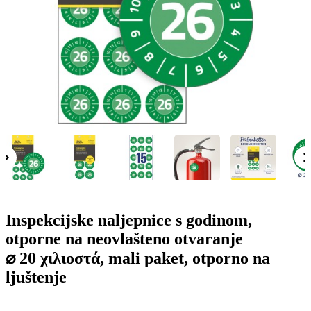
o
n
b
u
i
l
e
Inspekcijske naljepnice s godinom,
otporne na neovlašteno otvaranje
⌀ 20 χιλιοστά, mali paket, otporno na
ljuštenje