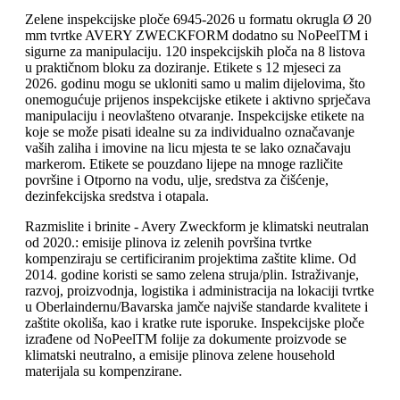
Zelene inspekcijske ploče 6945-2026 u formatu okrugla Ø 20
mm tvrtke AVERY ZWECKFORM dodatno su NoPeelTM i
sigurne za manipulaciju. 120 inspekcijskih ploča na 8 listova
u praktičnom bloku za doziranje. Etikete s 12 mjeseci za
2026. godinu mogu se ukloniti samo u malim dijelovima, što
onemogućuje prijenos inspekcijske etikete i aktivno sprječava
manipulaciju i neovlašteno otvaranje. Inspekcijske etikete na
koje se može pisati idealne su za individualno označavanje
vaših zaliha i imovine na licu mjesta te se lako označavaju
markerom. Etikete se pouzdano lijepe na mnoge različite
površine i Otporno na vodu, ulje, sredstva za čišćenje,
dezinfekcijska sredstva i otapala.
Razmislite i brinite - Avery Zweckform je klimatski neutralan
od 2020.: emisije plinova iz zelenih površina tvrtke
kompenziraju se certificiranim projektima zaštite klime. Od
2014. godine koristi se samo zelena struja/plin. Istraživanje,
razvoj, proizvodnja, logistika i administracija na lokaciji tvrtke
u Oberlaindernu/Bavarska jamče najviše standarde kvalitete i
zaštite okoliša, kao i kratke rute isporuke. Inspekcijske ploče
izrađene od NoPeelTM folije za dokumente proizvode se
klimatski neutralno, a emisije plinova zelene household
materijala su kompenzirane.