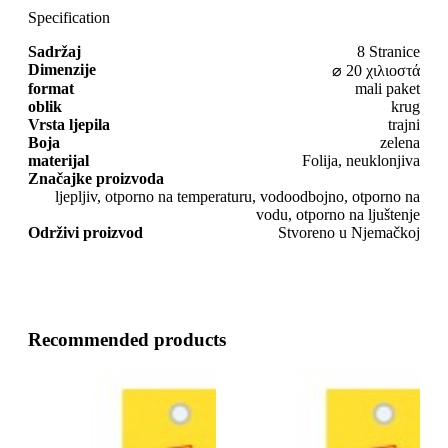
Specification
Sadržaj
8 Stranice
Dimenzije
⌀ 20 χιλιοστά
format
mali paket
oblik
krug
Vrsta ljepila
trajni
Boja
zelena
materijal
Folija, neuklonjiva
Značajke proizvoda
ljepljiv, otporno na temperaturu, vodoodbojno, otporno na
vodu, otporno na ljuštenje
Održivi proizvod
Stvoreno u Njemačkoj
Recommended products