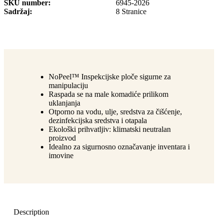
SKU number
6945-2026
Sadržaj
8 Stranice
NoPeel™ Inspekcijske ploče sigurne za
manipulaciju
Raspada se na male komadiće prilikom
uklanjanja
Otporno na vodu, ulje, sredstva za čišćenje,
dezinfekcijska sredstva i otapala
Ekološki prihvatljiv: klimatski neutralan
proizvod
Idealno za sigurnosno označavanje inventara i
imovine
Description