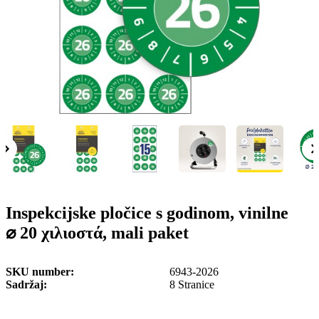
o
n
b
u
i
l
e
Inspekcijske pločice s godinom, vinilne
⌀ 20 χιλιοστά, mali paket
SKU number
6943-2026
Sadržaj
8 Stranice