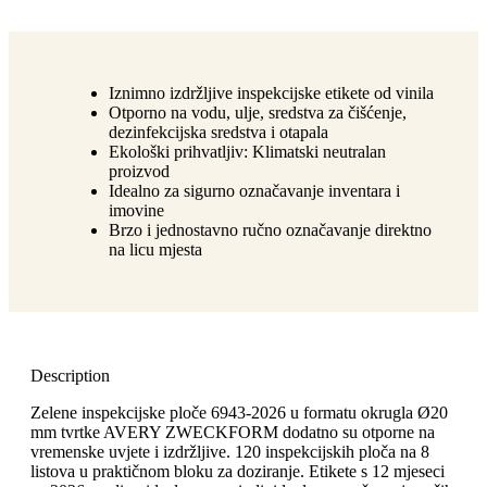
Iznimno izdržljive inspekcijske etikete od vinila
Otporno na vodu, ulje, sredstva za čišćenje,
dezinfekcijska sredstva i otapala
Ekološki prihvatljiv: Klimatski neutralan
proizvod
Idealno za sigurno označavanje inventara i
imovine
Brzo i jednostavno ručno označavanje direktno
na licu mjesta
Description
Zelene inspekcijske ploče 6943-2026 u formatu okrugla Ø20
mm tvrtke AVERY ZWECKFORM dodatno su otporne na
vremenske uvjete i izdržljive. 120 inspekcijskih ploča na 8
listova u praktičnom bloku za doziranje. Etikete s 12 mjeseci