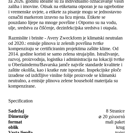
za 2026. godinu idealne su za individualno označavanje vaših
zaliha i imovine. Otisak na etiketama otporan je na ogrebotine
i vremenske uvjete, a etikete za pisanje mogu se jednostavno
označiti markerom izravno na licu mjesta. Etikete se
pouzdano lijepe na mnoge površine i Otporno su na vodu,
ulje, sredstva za čišćenje, dezinfekcijska sredstva i otapala.
Razmislite i brinite - Avery Zweckform je klimatski neutralan
od 2020.: emisije plinova iz zelenih površina tvrtke
kompenziraju se certificiranim projektima zaštite klime. Od
2014. godine koristi se samo zelena struja/plin. Istraživanje,
razvoj, proizvodnja, logistika i administracija na lokaciji tvrtke
u Oberlaindernu/Bavarska jamče najviše standarde kvalitete i
zaštite okoliša, kao i kratke rute isporuke. Inspekcijske ploče
izrađene od izdržljive vinilne folije proizvode se klimatski
neutralno, a emisije plinova zelene household materijala su
kompenzirane.
Specification
Sadržaj
8 Stranice
Dimenzije
⌀ 20 χιλιοστά
format
mali paket
oblik
krug
Vrsta ljepila
trajni