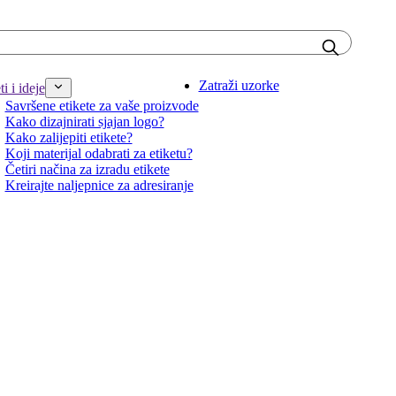
Zatraži uzorke
i i ideje
Savršene etikete za vaše proizvode
Kako dizajnirati sjajan logo?
Kako zalijepiti etikete?
Koji materijal odabrati za etiketu?
Četiri načina za izradu etikete
Kreirajte naljepnice za adresiranje