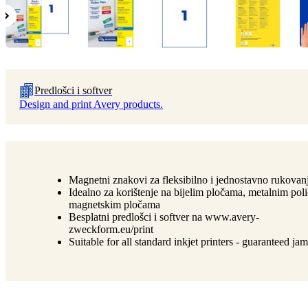
Predlošci i softver
Design and print Avery products.
Magnetni znakovi za fleksibilno i jednostavno rukovan
Idealno za korištenje na bijelim pločama, metalnim poli
magnetskim pločama
Besplatni predlošci i softver na www.avery-
zweckform.eu/print
Suitable for all standard inkjet printers - guaranteed jam