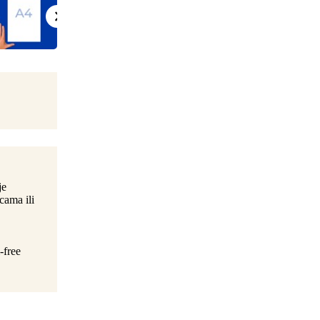
je
cama ili
-free