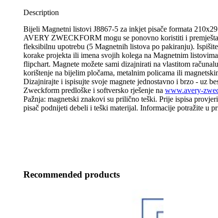
Description
Bijeli Magnetni listovi J8867-5 za inkjet pisače formata 210x2
AVERY ZWECKFORM mogu se ponovno koristiti i premještati
fleksibilnu upotrebu (5 Magnetnih listova po pakiranju). Ispišite
korake projekta ili imena svojih kolega na Magnetnim listovima i
flipchart. Magnete možete sami dizajnirati na vlastitom računalu
korištenje na bijelim pločama, metalnim policama ili magnetsk
Dizajnirajte i ispisujte svoje magnete jednostavno i brzo - uz b
Zweckform predloške i softversko rješenje na
www.avery-zweck
Pažnja: magnetski znakovi su prilično teški. Prije ispisa provjer
pisač podnijeti debeli i teški materijal. Informacije potražite u p
Recommended products