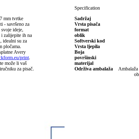
Specification
97 mm tvrtke
Sadržaj
 - savršeno za
Vrsta pisača
 svoje ideje,
format
 zalijepite ih na
oblik
, idealni su za
Softverski kod
im pločama.
Vrsta ljepila
esplatne Avery
Boja
form.eu/print
.
površinski
ite može li vaš
materijal
riručniku za pisač.
Održiva ambalaža
Ambalaža o
ob