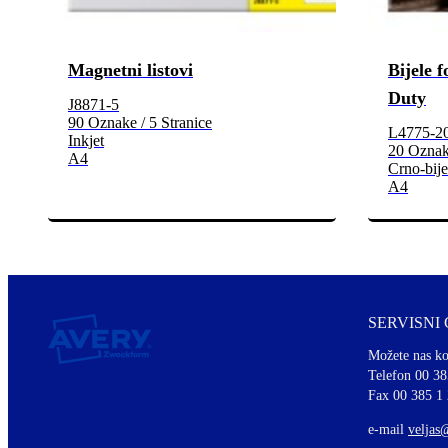
Magnetni listovi
Bijele f
Duty
J8871-5
90 Oznake / 5 Stranice
L4775-2
Inkjet
20 Oznake
A4
Crno-bijel
A4
SERVISNI
Možete nas ko
Telefon 00 38
Fax 00 385 1
e-mail
veljas