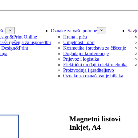
šci
Oznake za vaše potrebe
Savjet
sign&Print Online
Hrana i pića
naša rješenja za usporedbu
Umjetnost i obrt
 Design&Print
Kozmetika i sredstva za čišćenje
anja
Događaji i konferencije
Prijevoz i logistika
Električni uređaji i elektrotehnika
Proizvodnja i graditeljstvo
Oznake za označavanje biljaka
Magnetni listovi
Inkjet, A4