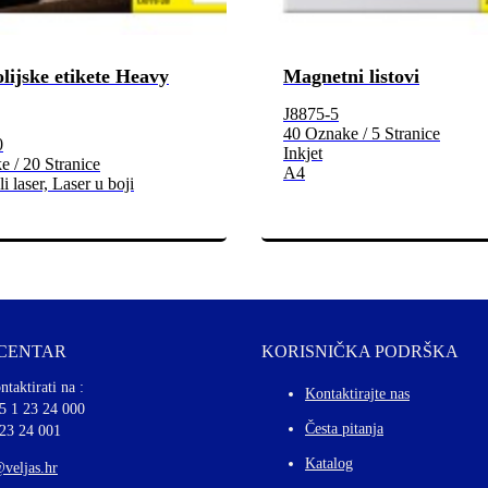
olijske etikete Heavy
Magnetni listovi
J8875-5
40 Oznake / 5 Stranice
0
Inkjet
 / 20 Stranice
A4
i laser, Laser u boji
 CENTAR
KORISNIČKA PODRŠKA
ntaktirati na :
Kontaktirajte nas
5 1 23 24 000
Česta pitanja
 23 24 001
Katalog
@veljas.hr