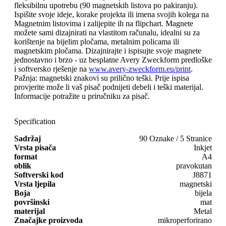
fleksibilnu upotrebu (90 magnetskih listova po pakiranju).
Ispišite svoje ideje, korake projekta ili imena svojih kolega na
Magnetnim listovima i zalijepite ih na flipchart. Magnete
možete sami dizajnirati na vlastitom računalu, idealni su za
korištenje na bijelim pločama, metalnim policama ili
magnetskim pločama. Dizajnirajte i ispisujte svoje magnete
jednostavno i brzo - uz besplatne Avery Zweckform predloške
i softversko rješenje na
www.avery-zweckform.eu/print
.
Pažnja: magnetski znakovi su prilično teški. Prije ispisa
provjerite može li vaš pisač podnijeti debeli i teški materijal.
Informacije potražite u priručniku za pisač.
Specification
Sadržaj
90 Oznake / 5 Stranice
Vrsta pisača
Inkjet
format
A4
oblik
pravokutan
Softverski kod
J8871
Vrsta ljepila
magnetski
Boja
bijela
površinski
mat
materijal
Metal
Značajke proizvoda
mikroperforirano