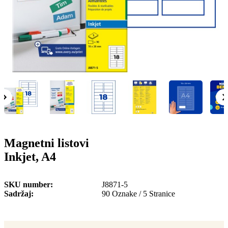
o
n
b
u
i
l
e
Magnetni listovi
Inkjet, A4
SKU number
J8871-5
Sadržaj
90 Oznake / 5 Stranice