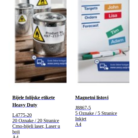
Bijele folijske etikete
Magnetni listovi
Heavy Duty
J8867-5
5 Oznake / 5 Stranice
L4775-20
Inkjet
20 Oznake / 20 Stranice
A4
Crno-bijeli laser, Laser u
boji
A4