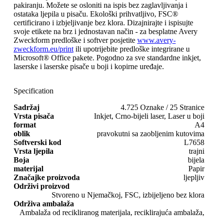
pakiranju. Možete se osloniti na ispis bez zaglavljivanja i
ostataka ljepila u pisaču. Ekološki prihvatljivo, FSC®
certificirano i izbjeljivanje bez klora. Dizajnirajte i ispisujte
svoje etikete na brz i jednostavan način - za besplatne Avery
Zweckform predloške i softver posjetite
www.avery-
zweckform.eu/print
ili upotrijebite predloške integrirane u
Microsoft® Office pakete. Pogodno za sve standardne inkjet,
laserske i laserske pisače u boji i kopirne uređaje.
Specification
Sadržaj
4.725 Oznake / 25 Stranice
Vrsta pisača
Inkjet, Crno-bijeli laser, Laser u boji
format
A4
oblik
pravokutni sa zaobljenim kutovima
Softverski kod
L7658
Vrsta ljepila
trajni
Boja
bijela
materijal
Papir
Značajke proizvoda
ljepljiv
Održivi proizvod
Stvoreno u Njemačkoj, FSC, izbijeljeno bez klora
Održiva ambalaža
Ambalaža od recikliranog materijala, reciklirajuća ambalaža,