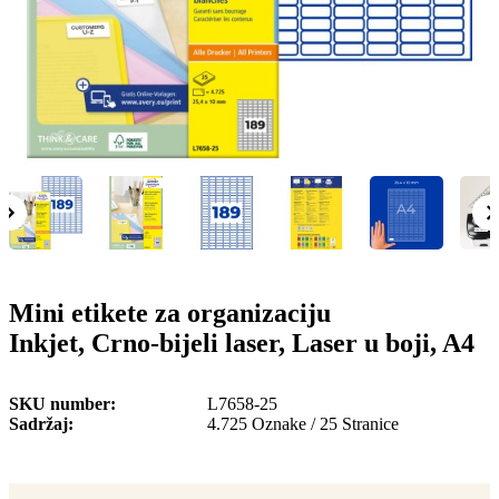
o
n
b
u
i
l
e
Mini etikete za organizaciju
Inkjet, Crno-bijeli laser, Laser u boji, A4
SKU number
L7658-25
Sadržaj
4.725 Oznake / 25 Stranice