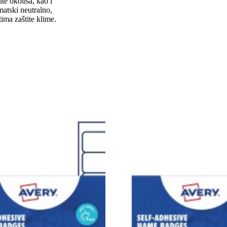
te okoliša, kao i
matski neutralno,
ima zaštite klime.