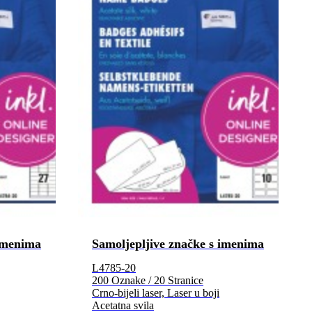
 imenima
Samoljepljive značke s imenima
L4785-20
200 Oznake / 20 Stranice
Crno-bijeli laser, Laser u boji
Acetatna svila