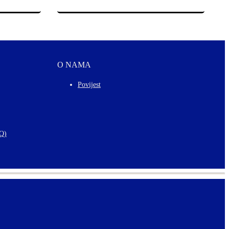
O NAMA
Povijest
AQ)