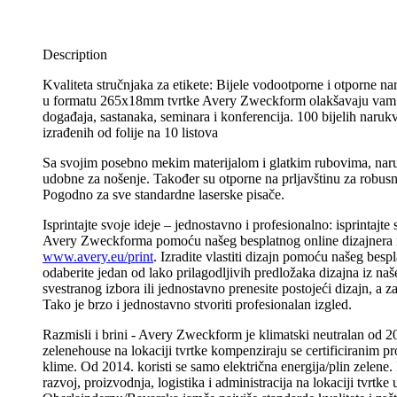
Description
Kvaliteta stručnjaka za etikete: Bijele vodootporne i otporne 
u formatu 265x18mm tvrtke Avery Zweckform olakšavaju vam 
događaja, sastanaka, seminara i konferencija. 100 bijelih narukv
izrađenih od folije na 10 listova
Sa svojim posebno mekim materijalom i glatkim rubovima, naru
udobne za nošenje. Također su otporne na prljavštinu za robus
Pogodno za sve standardne laserske pisače.
Isprintajte svoje ideje – jednostavno i profesionalno: isprintajte
Avery Zweckforma pomoću našeg besplatnog online dizajnera
www.avery.eu/print
. Izradite vlastiti dizajn pomoću našeg besp
odaberite jedan od lako prilagodljivih predložaka dizajna iz naš
svestranog izbora ili jednostavno prenesite postojeći dizajn, a za
Tako je brzo i jednostavno stvoriti profesionalan izgled.
Razmisli i brini - Avery Zweckform je klimatski neutralan od 20
zelenehouse na lokaciji tvrtke kompenziraju se certificiranim pr
klime. Od 2014. koristi se samo električna energija/plin zelene. 
razvoj, proizvodnja, logistika i administracija na lokaciji tvrtke 