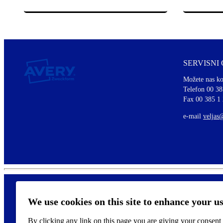
SERVISNI
Možete nas ko
Telefon 00 38
Fax 00 385 1
e-mail
veljas
We use cookies on this site to enhance your u
By clicking any link on this page you are giving your consent f