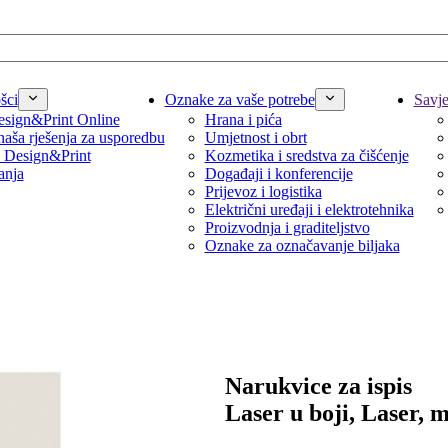
šci
Oznake za vaše potrebe
Savjet
sign&Print Online
Hrana i pića
naša rješenja za usporedbu
Umjetnost i obrt
 Design&Print
Kozmetika i sredstva za čišćenje
anja
Događaji i konferencije
Prijevoz i logistika
Električni uređaji i elektrotehnika
Proizvodnja i graditeljstvo
Oznake za označavanje biljaka
Narukvice za ispis
Laser u boji, Laser, m