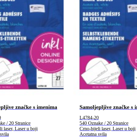
pljive značke s imenima
Samoljepljive značke s
0
L4784-20
e / 20 Stranice
540 Oznake / 20 Stranice
i laser, Laser u boji
Crno-bijeli laser, Laser u boji
svila
Acetatna svila