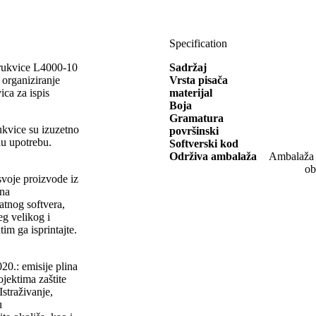
Specification
narukvice L4000-10
Sadržaj
organiziranje
Vrsta pisača
ica za ispis
materijal
Boja
Gramatura
kvice su izuzetno
površinski
nu upotrebu.
Softverski kod
Održiva ambalaža
Ambalaža o
ob
 svoje proizvode iz
 na
latnog softvera,
eg velikog i
tim ga isprintajte.
20.: emisije plina
ojektima zaštite
Istraživanje,
u