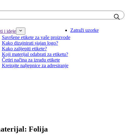
Zatraži uzorke
i i ideje
Savršene etikete za vaše proizvode
Kako dizajnirati sjajan logo?
Kako zalijepiti etikete?
Koji materijal odabrati za etiketu?
Četiri načina za izradu etikete
Kreirajte naljepnice za adresiranje
aterijal: Folija