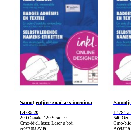
Samoljepljive značke s imenima
Samolje
L4786-20
L4784-2
200 Oznake / 20 Stranice
540 Oznak
Crno-bijeli laser, Laser u boji
Crno-bijel
Acetatna svila
Acetatna 