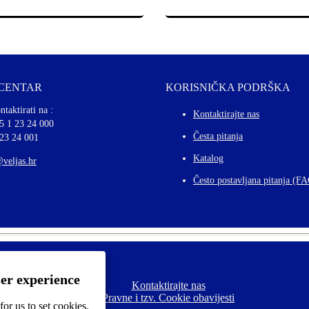
 CENTAR
KORISNIČKA PODRŠKA
ntaktirati na :
Kontaktirajte nas
5 1 23 24 000
Česta pitanja
 23 24 001
Katalog
@veljas.hr
Često postavljana pitanja (F
ser experience
Kontaktirajte nas
F
Pravne i tzv. Cookie obavijesti
o
or us to set cookies.