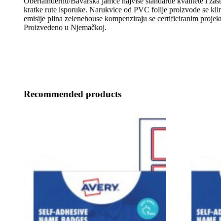
Oberlaindernu/Bavarska jamče najviše standarde kvalitete i zašti
kratke rute isporuke. Narukvice od PVC folije proizvode se kli
emisije plina zelenehouse kompenziraju se certificiranim projekt
Proizvedeno u Njemačkoj.
Recommended products