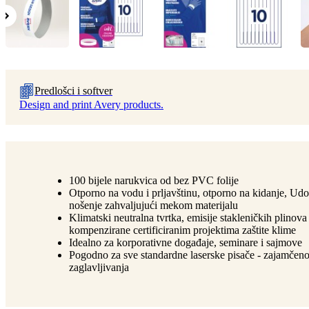
Predlošci i softver
Design and print Avery products.
100 bijele narukvica od bez PVC folije
Otporno na vodu i prljavštinu, otporno na kidanje, Ud
nošenje zahvaljujući mekom materijalu
Klimatski neutralna tvrtka, emisije stakleničkih plinova
kompenzirane certificiranim projektima zaštite klime
Idealno za korporativne događaje, seminare i sajmove
Pogodno za sve standardne laserske pisače - zajamčen
zaglavljivanja