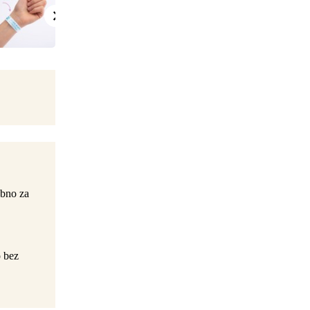
obno za
o bez