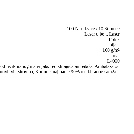
100 Narukvice / 10 Stranice
Laser u boji, Laser
Folija
bijela
160 g/m²
mat
L4000
d recikliranog materijala, reciklirajuća ambalaža, Ambalaža od
novljivih sirovina, Karton s najmanje 90% recikliranog sadržaja