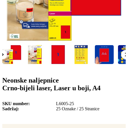
o
n
b
u
i
l
e
Neonske naljepnice
Crno-bijeli laser, Laser u boji, A4
SKU number
L6005-25
Sadržaj
25 Oznake / 25 Stranice