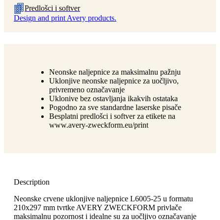
Predlošci i softver
Design and print Avery products.
Neonske naljepnice za maksimalnu pažnju
Uklonjive neonske naljepnice za uočljivo,
privremeno označavanje
Uklonive bez ostavljanja ikakvih ostataka
Pogodno za sve standardne laserske pisače
Besplatni predlošci i softver za etikete na
www.avery-zweckform.eu/print
Description
Neonske crvene uklonjive naljepnice L6005-25 u formatu
210x297 mm tvrtke AVERY ZWECKFORM privlače
maksimalnu pozornost i idealne su za uočljivo označavanje