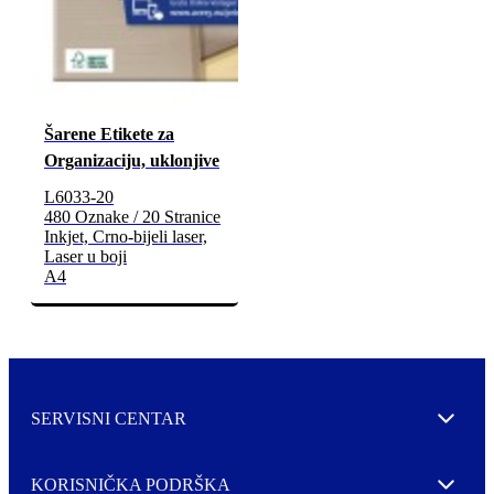
Šarene Etikete za
Organizaciju, uklonjive
L6033-20
480 Oznake / 20 Stranice
Inkjet, Crno-bijeli laser,
Laser u boji
A4
SERVISNI CENTAR
Expand
KORISNIČKA PODRŠKA
Expand