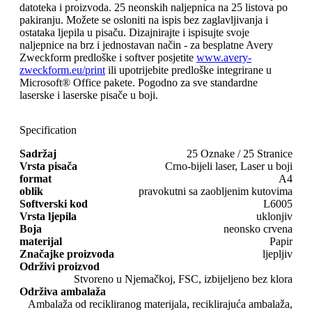
datoteka i proizvoda. 25 neonskih naljepnica na 25 listova po
pakiranju. Možete se osloniti na ispis bez zaglavljivanja i
ostataka ljepila u pisaču. Dizajnirajte i ispisujte svoje
naljepnice na brz i jednostavan način - za besplatne Avery
Zweckform predloške i softver posjetite
www.avery-
zweckform.eu/print
ili upotrijebite predloške integrirane u
Microsoft® Office pakete. Pogodno za sve standardne
laserske i laserske pisače u boji.
Specification
Sadržaj
25 Oznake / 25 Stranice
Vrsta pisača
Crno-bijeli laser, Laser u boji
format
A4
oblik
pravokutni sa zaobljenim kutovima
Softverski kod
L6005
Vrsta ljepila
uklonjiv
Boja
neonsko crvena
materijal
Papir
Značajke proizvoda
ljepljiv
Održivi proizvod
Stvoreno u Njemačkoj, FSC, izbijeljeno bez klora
Održiva ambalaža
Ambalaža od recikliranog materijala, reciklirajuća ambalaža,